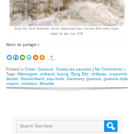
Burg Eltz, Karel Vereycken, dessin préparatoire pour une eau-forte style crayon,
papier de soie, juin 2018.
Merci de partager !
0
Partages
Posted in
Créer
,
Gravure
,
Toutes les oeuvres
|
No Comments »
Tags:
Allemagne
,
artkarel
,
bourg
,
Burg Eltz
,
château
,
crayonné
,
dessin
,
Deutschland
,
eau-forte
,
Germany
,
gravure
,
gravure style
crayon
,
imitation
,
Moselle