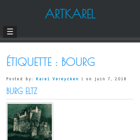
ARTKAREL
☰
ÉTIQUETTE :
BOURG
Posted by:
Karel Vereycken
| on juin 7, 2018
BURG ELTZ