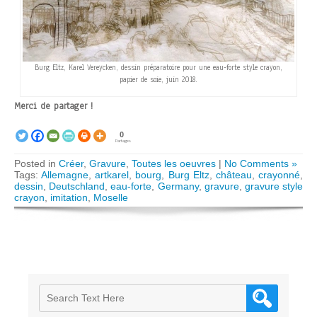
Burg Eltz, Karel Vereycken, dessin préparatoire pour une eau-forte style crayon,
papier de soie, juin 2018.
Merci de partager !
0
Partages
Posted in
Créer
,
Gravure
,
Toutes les oeuvres
|
No Comments »
Tags:
Allemagne
,
artkarel
,
bourg
,
Burg Eltz
,
château
,
crayonné
,
dessin
,
Deutschland
,
eau-forte
,
Germany
,
gravure
,
gravure style
crayon
,
imitation
,
Moselle