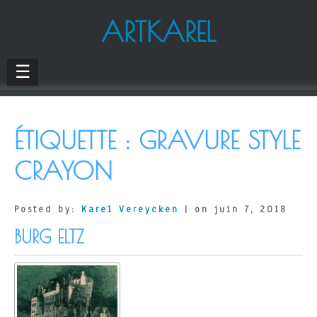
ARTKAREL
☰
ÉTIQUETTE :
GRAVURE STYLE
CRAYON
Posted by:
Karel Vereycken
| on juin 7, 2018
BURG ELTZ