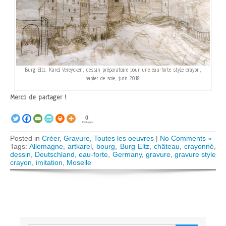
Burg Eltz, Karel Vereycken, dessin préparatoire pour une eau-forte style crayon,
papier de soie, juin 2018.
Merci de partager !
0
Partages
Posted in
Créer
,
Gravure
,
Toutes les oeuvres
|
No Comments »
Tags:
Allemagne
,
artkarel
,
bourg
,
Burg Eltz
,
château
,
crayonné
,
dessin
,
Deutschland
,
eau-forte
,
Germany
,
gravure
,
gravure style
crayon
,
imitation
,
Moselle