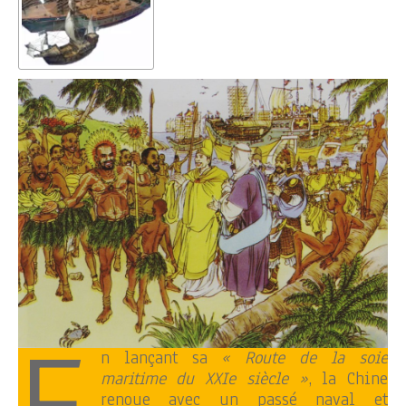
n lançant sa
« Route de la soie
maritime du XXIe siècle »
, la Chine
renoue avec un passé naval et