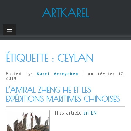
ARTKAREL
☰
ÉTIQUETTE :
CEYLAN
Posted by:
Karel Vereycken
| on février 17,
2019
L’AMIRAL ZHENG HE ET LES
EXPÉDITIONS MARITIMES CHINOISES
This article
in EN