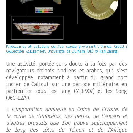
Porcelaines et céladons du XVe siècle provenant d’Ormuz. Crédit :
Collection Williamson. Université de Durham (UK) © Ran Zhang
Une activité, portée sans doute à la fois par des
navigateurs chinois, indiens et arabes, qui s’est
développée, notamment à partir du grand port
indien de Calicut, sur une période millénaire, en
particulier sous les Tang (618-907) et les Song
(960-1279).
« L’importation annuelle en Chine de l’ivoire, de
la corne de rhinocéros, des perles, de l’encens et
d’autres produits que l’on trouve spécifiquement
le long des côtes du Yémen et de l’Afrique