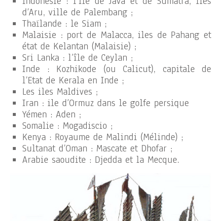
Indonésie : l’ile de Java et de Sumatra, Iles
d’Aru, ville de Palembang ;
Thaïlande : le Siam ;
Malaisie : port de Malacca, iles de Pahang et
état de Kelantan (Malaisie) ;
Sri Lanka : l’île de Ceylan ;
Inde : Kozhikode (ou Calicut), capitale de
l’Etat de Kerala en Inde ;
Les iles Maldives ;
Iran : ile d’Ormuz dans le golfe persique
Yémen : Aden ;
Somalie : Mogadiscio ;
Kenya : Royaume de Malindi (Mélinde) ;
Sultanat d’Oman : Mascate et Dhofar ;
Arabie saoudite : Djedda et la Mecque.