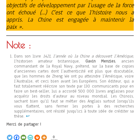
objectifs de développement par l’usage de la force
ont échoué (…) C’est ce que l’histoire nous a
appris. La Chine est engagée à maintenir la
paix ».
Note :
Dans son livre
1421, l’année où la Chine a découvert l’Amérique
,
l’historien amateur britannique,
Gavin Menzies
, ancien
commandant de la Royal Navy, prétend, sur la base de copies
d’anciennes cartes dont l’authenticité est plus que discutable,
que les hommes de Zheng We ont pu atteindre l’Amérique, voire
l’Australie, et ceci bien avant les Européens. Son éditeur, qui a
fait totalement réécrire son texte par 130 communicants pour en
faire un best-seller, lui a accordé 500 000 livres anglaises pour
acquérir les droits d’auteur au niveau mondial. Les Chinois,
sachant bien qu’il faut se méfier des Anglais surtout lorsqu’ils
vous flattent, sans fermer les portes à des recherches
supplémentaires, ont résisté jusqu’ici à toute idée de créditer sa
thèse.
↩︎
Merci de partager !
0
Partages