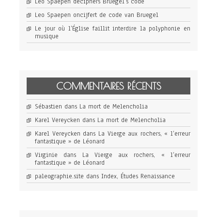
Leo Spaepen deciphers Bruegel’s code
Leo Spaepen oncijfert de code van Bruegel
Le jour où l’Église faillit interdire la polyphonie en
musique
COMMENTAIRES RÉCENTS
Sébastien
dans
La mort de Melencholia
Karel Vereycken
dans
La mort de Melencholia
Karel Vereycken
dans
La Vierge aux rochers, « l’erreur
fantastique » de Léonard
Virginie
dans
La Vierge aux rochers, « l’erreur
fantastique » de Léonard
paleographie.site
dans
Index, Études Renaissance