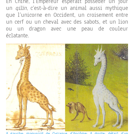
En Chine, l’Empereur espérait posséder un jour
un
qilin
, c’est-à-dire un animal aussi mythique
que l’unicorne en Occident, un croisement entre
un cerf ou un cheval avec des sabots, et un lion
ou un dragon avec une peau de couleur
éclatante.
A gauche: manuscrit de Cyriaque d’Ancôme; A droite: détail d’un