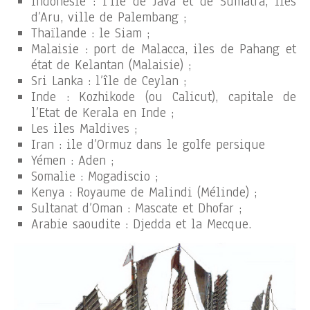
Indonésie : l’ile de Java et de Sumatra, Iles
d’Aru, ville de Palembang ;
Thaïlande : le Siam ;
Malaisie : port de Malacca, iles de Pahang et
état de Kelantan (Malaisie) ;
Sri Lanka : l’île de Ceylan ;
Inde : Kozhikode (ou Calicut), capitale de
l’Etat de Kerala en Inde ;
Les iles Maldives ;
Iran : ile d’Ormuz dans le golfe persique
Yémen : Aden ;
Somalie : Mogadiscio ;
Kenya : Royaume de Malindi (Mélinde) ;
Sultanat d’Oman : Mascate et Dhofar ;
Arabie saoudite : Djedda et la Mecque.