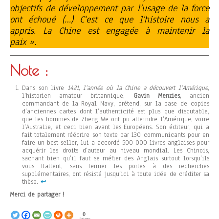
objectifs de développement par l’usage de la force
ont échoué (…) C’est ce que l’histoire nous a
appris. La Chine est engagée à maintenir la
paix ».
Note :
Dans son livre
1421, l’année où la Chine a découvert l’Amérique
,
l’historien amateur britannique,
Gavin Menzies
, ancien
commandant de la Royal Navy, prétend, sur la base de copies
d’anciennes cartes dont l’authenticité est plus que discutable,
que les hommes de Zheng We ont pu atteindre l’Amérique, voire
l’Australie, et ceci bien avant les Européens. Son éditeur, qui a
fait totalement réécrire son texte par 130 communicants pour en
faire un best-seller, lui a accordé 500 000 livres anglaises pour
acquérir les droits d’auteur au niveau mondial. Les Chinois,
sachant bien qu’il faut se méfier des Anglais surtout lorsqu’ils
vous flattent, sans fermer les portes à des recherches
supplémentaires, ont résisté jusqu’ici à toute idée de créditer sa
thèse.
↩︎
Merci de partager !
0
Partages