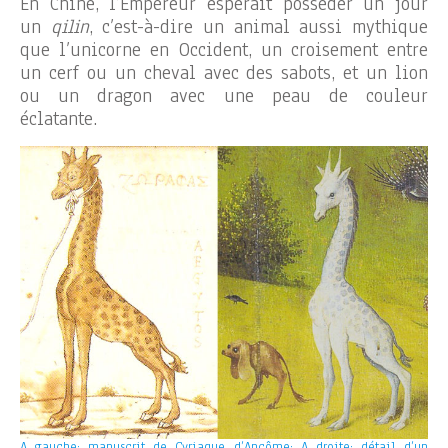
En Chine, l’Empereur espérait posséder un jour
un
qilin
, c’est-à-dire un animal aussi mythique
que l’unicorne en Occident, un croisement entre
un cerf ou un cheval avec des sabots, et un lion
ou un dragon avec une peau de couleur
éclatante.
A gauche: manuscrit de Cyriaque d’Ancôme; A droite: détail d’un