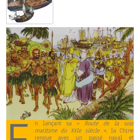
n lançant sa
« Route de la soie
maritime du XXIe siècle »
, la Chine
renoue avec un passé naval et