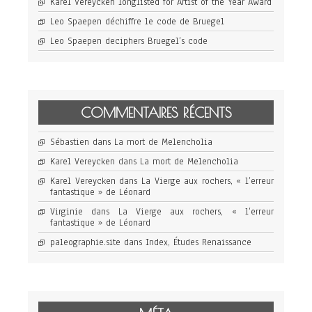
Karel Vereycken longlisted for Artist of the Year Award
Leo Spaepen déchiffre le code de Bruegel
Leo Spaepen deciphers Bruegel’s code
COMMENTAIRES RÉCENTS
Sébastien
dans
La mort de Melencholia
Karel Vereycken
dans
La mort de Melencholia
Karel Vereycken
dans
La Vierge aux rochers, « l’erreur
fantastique » de Léonard
Virginie
dans
La Vierge aux rochers, « l’erreur
fantastique » de Léonard
paleographie.site
dans
Index, Études Renaissance