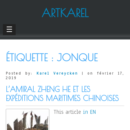
ARTKAREL
☰
ÉTIQUETTE :
JONQUE
Posted by:
Karel Vereycken
| on février 17,
2019
L’AMIRAL ZHENG HE ET LES
EXPÉDITIONS MARITIMES CHINOISES
This article
in EN