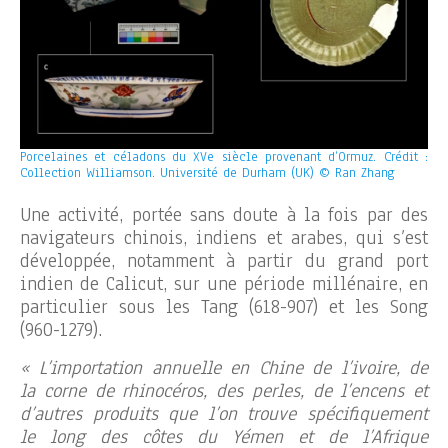
Porcelaines et céladons du XVe siècle provenant d’Ormuz. Crédit :
Collection Williamson. Université de Durham (UK) © Ran Zhang
Une activité, portée sans doute à la fois par des
navigateurs chinois, indiens et arabes, qui s’est
développée, notamment à partir du grand port
indien de Calicut, sur une période millénaire, en
particulier sous les Tang (618-907) et les Song
(960-1279).
« L’importation annuelle en Chine de l’ivoire, de
la corne de rhinocéros, des perles, de l’encens et
d’autres produits que l’on trouve spécifiquement
le long des côtes du Yémen et de l’Afrique