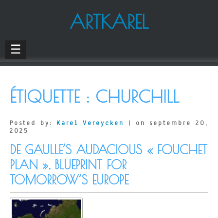
ARTKAREL
☰
ÉTIQUETTE :
CHURCHILL
Posted by:
Karel Vereycken
| on septembre 20,
2025
DE GAULLE’S AUDACIOUS « FOUCHET
PLAN », BLUEPRINT FOR
TOMORROW’S EUROPE