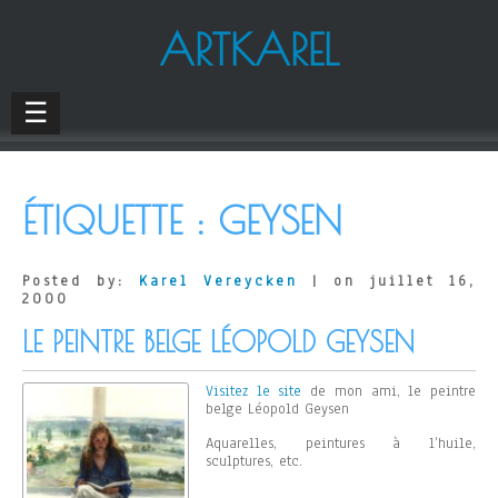
ARTKAREL
☰
ÉTIQUETTE :
GEYSEN
Posted by:
Karel Vereycken
| on juillet 16,
2000
LE PEINTRE BELGE LÉOPOLD GEYSEN
Visitez
le site
de mon ami, le peintre
belge Léopold Geysen
Aquarelles, peintures à l’huile,
sculptures, etc.