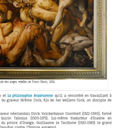
ute des anges rebelles de Frans Floris, 1554.
on et
la philosophie érasmienne
qu’il a rencontré en travaillant à
du graveur Jérôme Cock, fils de Jan Wellens Cock, un disciple de
graveur néerlandais
Dirck Volckertszoon Coornhert
(1522-1590)
, formé
Quirin Talesius (1505-1575), lui-même traducteur d’Erasme en
at du prince d’Orange,
Guillaume le Taciturne (1533-1585)
le grand
Pays-Bas contre l’Empire espagnol.