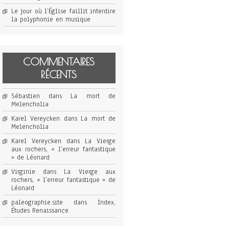
Le jour où l’Église faillit interdire
la polyphonie en musique
COMMENTAIRES
RÉCENTS
Sébastien
dans
La mort de
Melencholia
Karel Vereycken
dans
La mort de
Melencholia
Karel Vereycken
dans
La Vierge
aux rochers, « l’erreur fantastique
» de Léonard
Virginie
dans
La Vierge aux
rochers, « l’erreur fantastique » de
Léonard
paleographie.site
dans
Index,
Études Renaissance