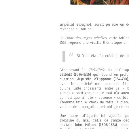
impérial espagnol, aurait pu être un d
revenons au tableau.
La
Chute des anges rebelles
, vaste table
1562, reprend une vieille thématique chr
Si Dieu était le créateur de t
Bien avant la
Théodicée
du philosop
Leibniz (1646-1716)
qui répond en profo
question,
Augustin d’Hippone (354-430)
avec le manichéisme pour qui l’hist
qu’une lutte incessante entre le « 
« mal », souligne que le mal n’a aucu
et n’est que simple « absence » du bien
l’homme fait le choix de faire le bien,
vecteur de propagation, est obligé de batt
Une autre allégorie fut ajoutée po
l’origine du mal, celle de l’ange dé
anglais
John Milton (1608-1674)
, dans