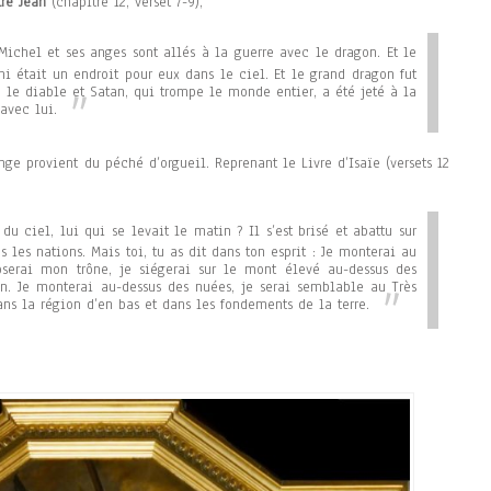
tre Jean
(chapitre 12, verset 7-9),
 Michel et ses anges sont allés à la guerre avec le dragon. Et le
 ni était un endroit pour eux dans le ciel. Et le grand dragon fut
é le diable et Satan, qui trompe le monde entier, a été jeté à la
 avec lui.
ange provient du péché d’orgueil. Reprenant le Livre d’Isaïe (versets 12
u ciel, lui qui se levait le matin ? Il s’est brisé et abattu sur
es les nations. Mais toi, tu as dit dans ton esprit : Je monterai au
poserai mon trône, je siégerai sur le mont élevé au-dessus des
on. Je monterai au-dessus des nuées, je serai semblable au Très
ns la région d’en bas et dans les fondements de la terre.