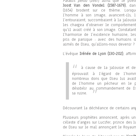
Paradis perdu
(1667) ainsi que le poèt
Joost Van den Vondel (1587-1679)
, da
(1654) brodent sur ce thème. Lorsq
l’homme à son image, avancent-ils, l
l’entouraient, succombaient à la jalousi
les chargea d’observer le comporteme
qu’il avait créé à son image. Constatan
l’harmonie de l’existence humaine, les
pris de panique : avec des humains si
aimés de Dieu, qu’allons-nous devenir ?
L’évêque
Irénée de Lyon (130-202)
, affir
à cause de la jalousie et de 
éprouvait à l’égard de l’hom
nombreux dons que Dieu lui avait 
de l’homme un pécheur en le p
désobéir au commandement de Di
sa ruine.
Découvrant la déchéance de certains ang
Plusieurs prophètes annoncent, après u
céleste d’anges sur Lucifer, prince des l
de Dieu sur le mal annonçant le Royaum