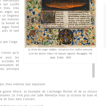
e néerlandais
ns son
Lucifer
ue Dieu créa
es anges qui
e. Le Seigneur
nt des hommes
t la beauté et
 anges furent
 près et tant
ma que l’ange
La chute des anges rebelles, miniature d’un maître anonyme,
l’envie qu’il
Livre des bonnes mœurs de Jacques Legrand, Bourgogne, XVe
me pour les
siècle. (Crédit : BNF)
accordés, fit
ersuadant de
eu, provoqua
es, Dieu ordonna leur expulsion.
ne guerre féroce, le triomphe de l’archange Michel et de sa milice
umières. Ce n’est plus une lutte éternelle mais la victoire du bien et
e de Dieu dans l’univers.