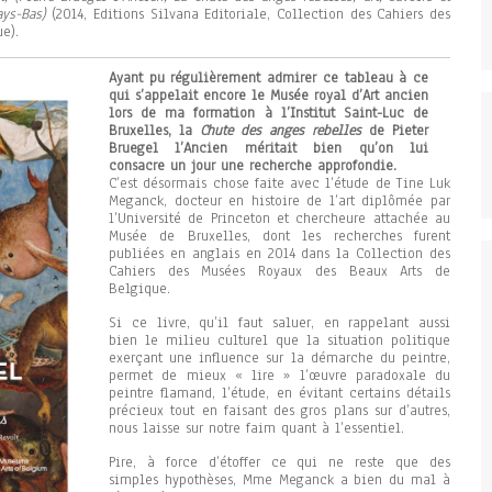
ays-Bas)
(2014, Editions Silvana Editoriale, Collection des Cahiers des
e).
Ayant pu régulièrement admirer ce tableau à ce
qui s’appelait encore le Musée royal d’Art ancien
lors de ma formation à l’Institut Saint-Luc de
Bruxelles, la
Chute des anges rebelles
de Pieter
Bruegel l’Ancien méritait bien qu’on lui
consacre un jour une recherche approfondie.
C’est désormais chose faite avec l’étude de Tine Luk
Meganck, docteur en histoire de l’art diplômée par
l’Université de Princeton et chercheure attachée au
Musée de Bruxelles, dont les recherches furent
publiées en anglais en 2014 dans la Collection des
Cahiers des Musées Royaux des Beaux Arts de
Belgique.
Si ce livre, qu’il faut saluer, en rappelant aussi
bien le milieu culturel que la situation politique
exerçant une influence sur la démarche du peintre,
permet de mieux « lire » l’œuvre paradoxale du
peintre flamand, l’étude, en évitant certains détails
précieux tout en faisant des gros plans sur d’autres,
nous laisse sur notre faim quant à l’essentiel.
Pire, à force d’étoffer ce qui ne reste que des
simples hypothèses, Mme Meganck a bien du mal à