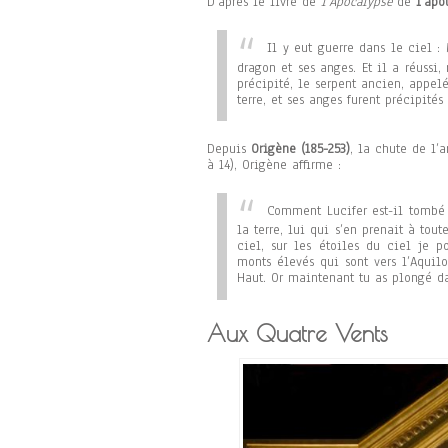
D’après le livre de
l’Apocalypse
de
l’apô
Il y eut guerre dans le ciel :
dragon et ses anges. Et il a réussi,
précipité, le serpent ancien, appel
terre, et ses anges furent précipités
Depuis
Origène (185-253)
, la chute de l’
à 14), Origène affirme :
Comment Lucifer est-il tombé d
la terre, lui qui s’en prenait à tout
ciel, sur les étoiles du ciel je 
monts élevés qui sont vers l’Aquil
Haut. Or maintenant tu as plongé da
Aux Quatre Vents