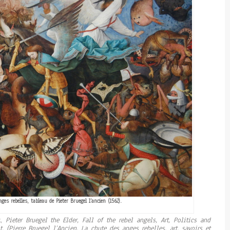
ges rebelles, tableau de Pieter Bruegel l’ancien (1562).
k,
Pieter Bruegel the Elder, Fall of the rebel angels, Art, Politics and
 (Pierre Bruegel l’Ancien, La chute des anges rebelles, art, savoirs et