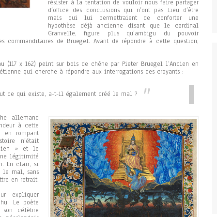
résister à la tentation de vouloir nous faire partager
d’office des conclusions qui n’ont pas lieu d’être
mais qui lui permettraient de conforter une
hypothèse déjà ancienne disant que le cardinal
Granvelle, figure plus qu’ambigu du pouvoir
es commanditaires de Bruegel. Avant de répondre à cette question,
au (117 x 162) peint sur bois de chêne par Pieter Bruegel l’Ancien en
étienne qui cherche à répondre aux interrogations des croyants :
out ce qui existe, a-t-il également créé le mal ?
he allemand
ndeur à cette
, en rompant
oire n’était
bien » et le
ne légitimité
. En clair, si
 le mal, sans
re en retrait.
ur expliquer
chu. Le poète
 son célèbre