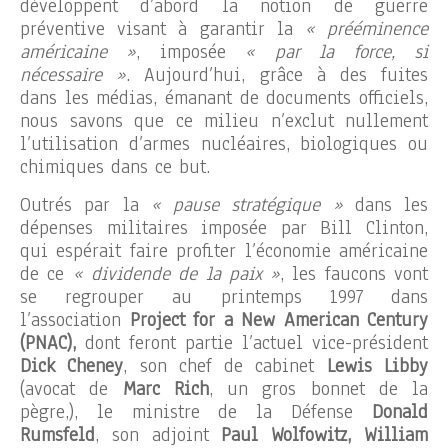
développent d’abord la notion de guerre
préventive visant à garantir la
« prééminence
américaine »
, imposée
« par la force, si
nécessaire »
. Aujourd’hui, grâce à des fuites
dans les médias, émanant de documents officiels,
nous savons que ce milieu n’exclut nullement
l’utilisation d’armes nucléaires, biologiques ou
chimiques dans ce but.
Outrés par la
« pause stratégique »
dans les
dépenses militaires imposée par Bill Clinton,
qui espérait faire profiter l’économie américaine
de ce
« dividende de la paix »
, les faucons vont
se regrouper au printemps 1997 dans
l’association
Project for a New American Century
(PNAC),
dont feront partie l’actuel vice-président
Dick Cheney
, son chef de cabinet
Lewis Libby
(avocat de
Marc Rich
, un gros bonnet de la
pègre,), le ministre de la Défense
Donald
Rumsfeld
, son adjoint
Paul Wolfowitz, William