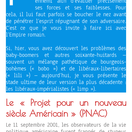
ennemi afin d’évaluer précisément
ses forces et ses faiblesses. Pour
cela, il lui faut parfois se boucher le nez avant
de pénétrer l’esprit répugnant de son adversaire.
C’est ce que je vous invite à faire ici avec
l’Empire romain.
Si, hier, vous avez découvert les problèmes des
baby-boomers et autres soixante-huitards –
souvent un mélange pathétique de bourgeois-
bohèmes (« bobo ») et de libéraux-libertaires
(« lili ») – aujourd’hui, je vous présente le
stade ultime de leur version la plus décadente :
les libéraux-impérialistes (« limp »).
Le « Projet pour un nouveau
siècle Américain »
(PNAC)
Le 11 septembre 2001, les observateurs de la vie
politique américaine furent frappés de stupeur