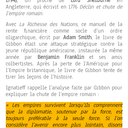
1794)
, un proche de
Lord Shelburne
en
Angleterre, qui écrivit en 1776
Déclin et chute de
l’empire romain
.
Avec
La Richesse des Nations
, ce manuel de la
rente financière comme socle d’un ordre
oligarchique, écrit par
Adam Smith
, le livre de
Gibbon était une attaque stratégique contre la
jeune république américaine, instaurée la même
année par
Benjamin Franklin
et ses amis
colbertistes. Après la perte de l’Amérique pour
l’Empire britannique, le livre de Gibbon tente de
tirer les leçons de l’histoire.
Ignatieff rappelle l’analyse faite par Gibbon pour
expliquer la chute de l’empire romain :
« Les empires survivent lorsqu’ils comprennent
que la diplomatie, soutenue par la force, est
toujours préférable à la seule force. Si l’on
considère l’avenir encore plus lointain, disons