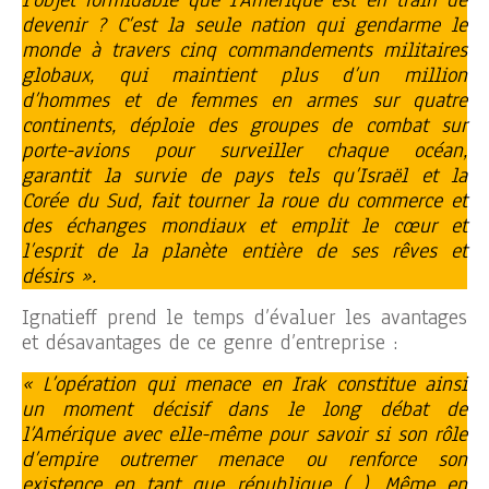
devenir ? C’est la seule nation qui gendarme le
monde à travers cinq commandements militaires
globaux, qui maintient plus d’un million
d’hommes et de femmes en armes sur quatre
continents, déploie des groupes de combat sur
porte-avions pour surveiller chaque océan,
garantit la survie de pays tels qu’Israël et la
Corée du Sud, fait tourner la roue du commerce et
des échanges mondiaux et emplit le cœur et
l’esprit de la planète entière de ses rêves et
désirs ».
Ignatieff prend le temps d’évaluer les avantages
et désavantages de ce genre d’entreprise :
« L’opération qui menace en Irak constitue ainsi
un moment décisif dans le long débat de
l’Amérique avec elle-même pour savoir si son rôle
d’empire outremer menace ou renforce son
existence en tant que république (…). Même en