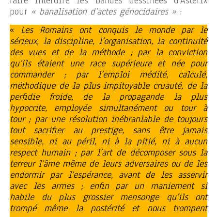
faire interdire les bandes dessinées d’Astérix
pour
« banalisation d’actes génocidaires »
:
«
Les Romains ont conquis le monde par le
sérieux, la discipline, l’organisation, la continuité
des vues et de la méthode ; par la conviction
qu’ils étaient une race supérieure et née pour
commander ; par l’emploi médité, calculé,
méthodique de la plus impitoyable cruauté, de la
perfidie froide, de la propagande la plus
hypocrite, employée simultanément ou tour à
tour ; par une résolution inébranlable de toujours
tout sacrifier au prestige, sans être jamais
sensible, ni au péril, ni à la pitié, ni à aucun
respect humain ; par l’art de décomposer sous la
terreur l’âme même de leurs adversaires ou de les
endormir par l’espérance, avant de les asservir
avec les armes ; enfin par un maniement si
habile du plus grossier mensonge qu’ils ont
trompé même la postérité et nous trompent