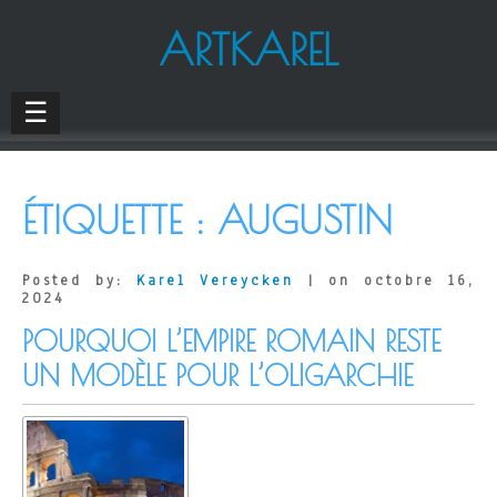
ARTKAREL
☰
ÉTIQUETTE :
AUGUSTIN
Posted by:
Karel Vereycken
| on octobre 16,
2024
POURQUOI L’EMPIRE ROMAIN RESTE
UN MODÈLE POUR L’OLIGARCHIE