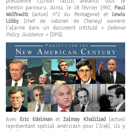
présidence Clinton faillit anéantir tout le
chemin parcouru. Ainsi, le 18 février 1992,
Paul
Wolfowitz
(actuel n°2 du Pentagone) et
Lewis
Libby
(chef de cabinet de Cheney) sonnent
l’alarme dans un document intitulé
« Defense
Policy Guidance »
(DPG).
Avec
Eric Edelman
et
Zalmay Khalilzad
(actuel
représentant spécial américain pour l’Irak), ils y