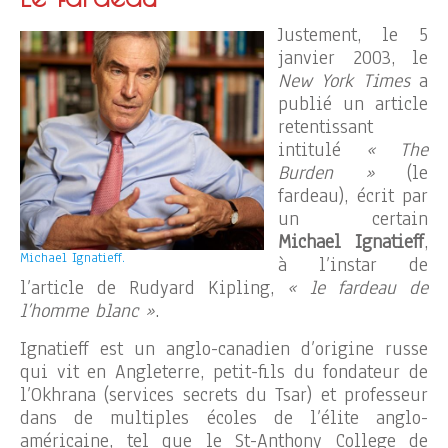
Justement, le 5
janvier 2003, le
New York Times
a
publié un article
retentissant
intitulé
« The
Burden »
(le
fardeau), écrit par
un certain
Michael Ignatieff
,
Michael Ignatieff.
à l’instar de
l’article de Rudyard Kipling,
« le fardeau de
l’homme blanc »
.
Ignatieff est un anglo-canadien d’origine russe
qui vit en Angleterre, petit-fils du fondateur de
l’Okhrana (services secrets du Tsar) et professeur
dans de multiples écoles de l’élite anglo-
américaine, tel que le St-Anthony College de