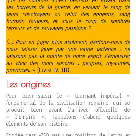
que les hommes soient heureux en vivant dans
les horreurs de la guerre, en versant le sang de
leurs concitoyens ou celui des ennemis, sang
humain toujours, et sous le coup de sombres
terreurs et de sauvages passions ?
(…) Pour en juger plus aisément, gardons-nous de
nous laisser jouer par une vaine jactence ; ne
laissons pas la pointe de notre esprit s’émousser
au choc des mots sonores : peuples, royaumes,
provinces.
» (Livre IV, III)
Les origines
Pour bien saisir le « tournant impérial »
fondamental de la civilisation romaine, qui se
produit bien avant l’arrivée officielle de
« l’Empire », rappelons d’abord quelques
éléments de son histoire.
Fondée vers -750 par une coalition de Latins et