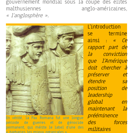
gouvernement mondial sous la coupe des élites
malthusiennes anglo-américaines,
« l’anglosphère ».
L’introduction
se termine
ainsi :
« Ce
rapport part de
la conviction
que l’Amérique
doit chercher à
préserver et
étendre sa
position de
leadership
global en
maintenant la
prééminence
En vérité, la Pax Romana fut une longue
des forces
période de guerres et de génocide
permanent, qui mérite le label d’une des
militaires
« barbaries les mieux organisées ».