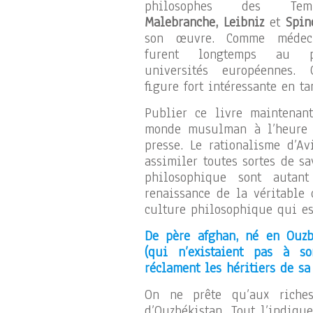
philosophes des Tem
Malebranche, Leibniz
et
Spin
son œuvre. Comme médeci
furent longtemps au 
universités européennes.
figure fort intéressante en t
Publier ce livre maintenant
monde musulman à l’heure o
presse. Le rationalisme d’A
assimiler toutes sortes de sa
philosophique sont autan
renaissance de la véritable
culture philosophique qui e
De père afghan, né en Ouzb
(qui n’existaient pas à s
réclament les héritiers de sa
On ne prête qu’aux riches
d’Ouzbékistan. Tout l’indiqu