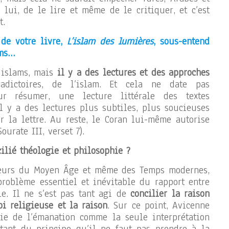
lui, de le lire et même de le critiquer, et c’est
t.
 de votre livre,
L’islam des lumières
, sous-entend
ams…
s islams, mais
il y a des lectures et des approches
adictoires, de l’islam. Et cela ne date pas
ur résumer, une lecture littérale des textes
l y a des lectures plus subtiles, plus soucieuses
ur la lettre. Au reste, le Coran lui-même autorise
ourate III, verset 7).
ilié théologie et philosophie ?
eurs du Moyen Âge et même des Temps modernes,
problème essentiel et inévitable du rapport entre
ie. Il ne s’est pas tant agi de
concilier la raison
oi religieuse et la raison
. Sur ce point, Avicenne
ie de l’émanation comme la seule interprétation