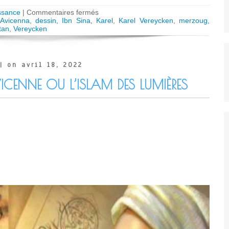
sur
ssance
|
Commentaires fermés
INTERVIEW
Avicenna
,
dessin
,
Ibn Sina
,
Karel
,
Karel Vereycken
,
merzoug
,
Omar
tan
,
Vereycken
Merzoug:
New
Biography
of
| on avril 18, 2022
Ibn
Sina
ENNE OU L’ISLAM DES LUMIÈRES