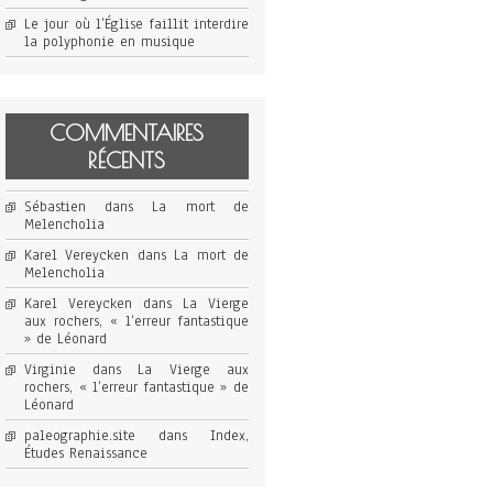
Le jour où l’Église faillit interdire
la polyphonie en musique
COMMENTAIRES
RÉCENTS
Sébastien
dans
La mort de
Melencholia
Karel Vereycken
dans
La mort de
Melencholia
Karel Vereycken
dans
La Vierge
aux rochers, « l’erreur fantastique
» de Léonard
Virginie
dans
La Vierge aux
rochers, « l’erreur fantastique » de
Léonard
paleographie.site
dans
Index,
Études Renaissance