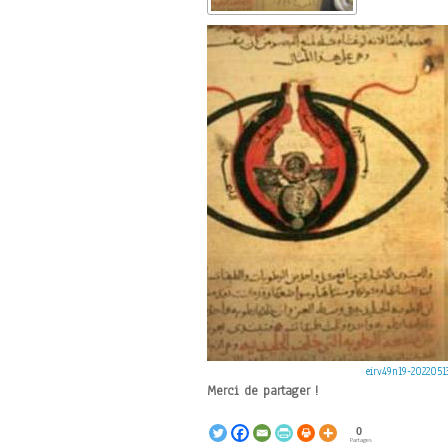
eirv49n19-202205
Merci de partager !
0
Partages