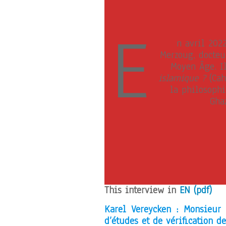
E
n avril 202
Merzoug, docteu
Moyen Âge. I
islamique ?
(Cah
la philosophi
Gha
This interview in
EN (pdf)
Karel Vereycken : Monsieur 
d’études et de vérification 