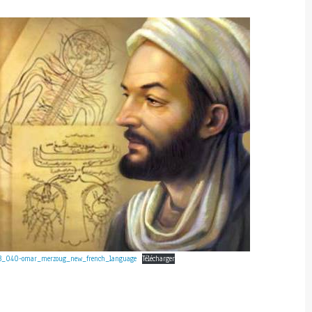
13_040-omar_merzoug_new_french_language
Télécharger