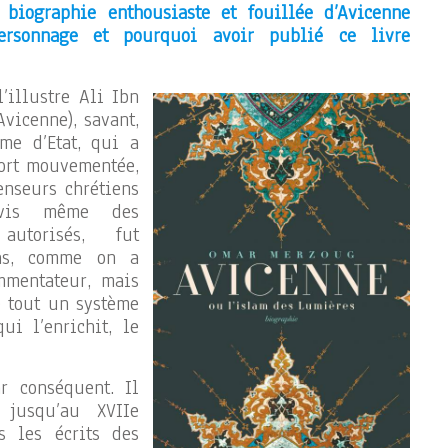
biographie enthousiaste et fouillée d’Avicenne
personnage et pourquoi avoir publié ce livre
l’illustre Ali Ibn
vicenne), savant,
me d’Etat, qui a
fort mouvementée,
enseurs chrétiens
vis même des
autorisés, fut
pas, comme on a
mmentateur, mais
é tout un système
qui l’enrichit, le
r conséquent. Il
jusqu’au XVIIe
s les écrits des