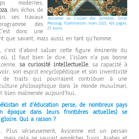
ps modernes,
oza
, des échos de
n, ses travaux
Avicenne ou l’islam des lumières
, Omar
programme des
Merzoug, Flammarion, mars 2021, 416 pages,
25 euros.
 C’est donc une
ant que savant, mais aussi en tant qu’homme.
, c’est d’abord saluer cette figure éminente du
ù, il faut bien le dire, l’islam n’a pas bonne
vicenne,
sa curiosité intellectuelle
, sa capacité à
voir, son esprit encyclopédique et son inventivité
t de traits qui pourraient contribuer à une
 culture philosophique dans le monde musulman,
st bien malmenée aujourd’hui.
ékistan et d’éducation perse, de nombreux pays
on époque dans leurs frontières actuelles) se
 gloire. Qui a raison ?
. Plus sérieusement, Avicenne est un persan
e, mais cela ne saurait empêcher Turcs, Arabes et