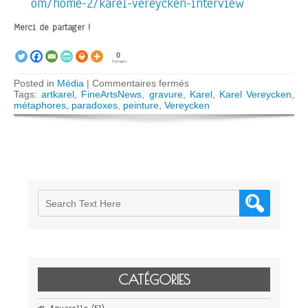
om/home-2/karel-vereycken-interview
Merci de partager !
0
Partages
sur
Posted in
Média
|
Commentaires fermés
Karel
Tags:
artkarel
,
FineArtsNews
,
gravure
,
Karel
,
Karel Vereycken
,
Vereycken
métaphores
,
paradoxes
,
peinture
,
Vereycken
:
Élaborer
des
métaphores
paradoxales
pour
révéler
l’invisible
CATÉGORIES