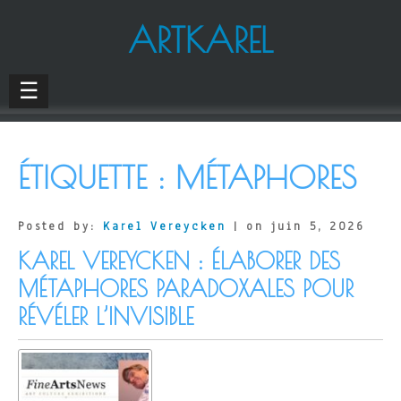
ARTKAREL
☰
ÉTIQUETTE :
MÉTAPHORES
Posted by:
Karel Vereycken
| on juin 5, 2026
KAREL VEREYCKEN : ÉLABORER DES
MÉTAPHORES PARADOXALES POUR
RÉVÉLER L’INVISIBLE