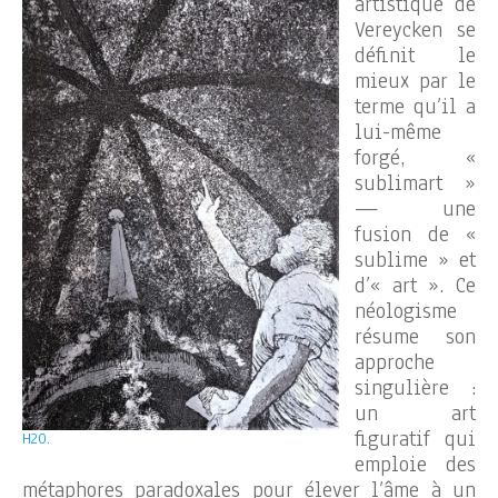
artistique de
Vereycken se
définit le
mieux par le
terme qu’il a
lui-même
forgé, «
sublimart »
— une
fusion de «
sublime » et
d’« art ». Ce
néologisme
résume son
approche
singulière :
un art
figuratif qui
H2O.
emploie des
métaphores paradoxales pour élever l’âme à un