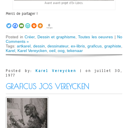
Avant avant-projet d’Ex-Libris.
Merci de partager !
0
Partages
Posted in
Créer
,
Dessin et graphisme
,
Toutes les oeuvres
|
No
Comments »
Tags:
artkarel
,
dessin
,
dessinateur
,
ex-libris
,
graficus
,
graphiste
,
Karel
,
Karel Vereycken
,
oeil
,
oog
,
tekenaar
Posted by:
Karel Vereycken
| on juillet 30,
1977
GRAFICUS JOS VEREYCKEN