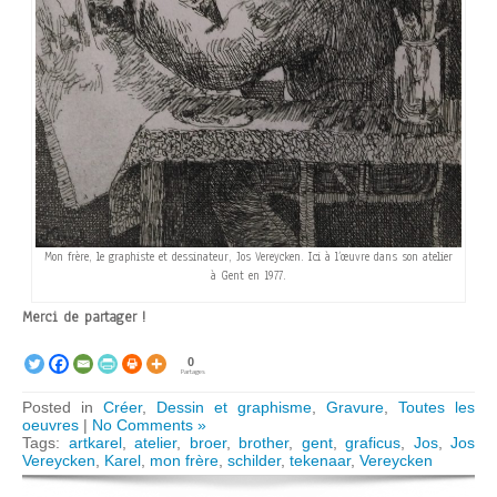
Mon frère, le graphiste et dessinateur, Jos Vereycken. Ici à l’œuvre dans son atelier
à Gent en 1977.
Merci de partager !
0
Partages
Posted in
Créer
,
Dessin et graphisme
,
Gravure
,
Toutes les
oeuvres
|
No Comments »
Tags:
artkarel
,
atelier
,
broer
,
brother
,
gent
,
graficus
,
Jos
,
Jos
Vereycken
,
Karel
,
mon frère
,
schilder
,
tekenaar
,
Vereycken