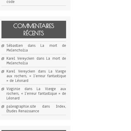
code
COMMENTAIRES
RÉCENTS
Sébastien
dans
La mort de
Melencholia
Karel Vereycken
dans
La mort de
Melencholia
Karel Vereycken
dans
La Vierge
aux rochers, « l’erreur fantastique
» de Léonard
Virginie
dans
La Vierge aux
rochers, « l’erreur fantastique » de
Léonard
paleographie.site
dans
Index,
Études Renaissance