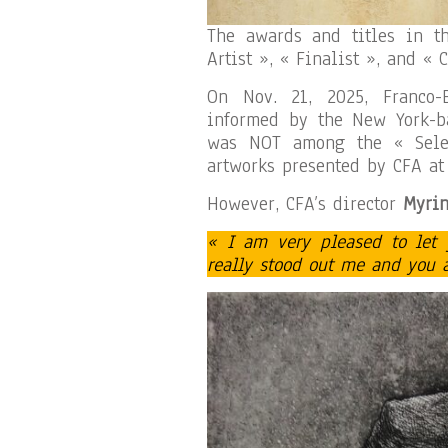
The awards and titles in th
Artist », « Finalist », and « 
On Nov. 21, 2025, Franco-
informed by the New York-ba
was NOT among the « Selec
artworks presented by CFA at 
However, CFA’s director
Myrin
« I am very pleased to let
really stood out me and you ar