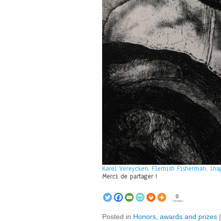
Karel Vereycken, Flemish Fisherman, ina
Merci de partager !
0
Partages
Posted in
Honors, awards and prizes