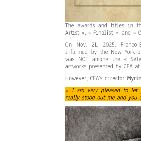
The awards and titles in th
Artist », « Finalist », and « 
On Nov. 21, 2025, Franco-
informed by the New York-ba
was NOT among the « Selec
artworks presented by CFA at 
However, CFA’s director
Myrin
« I am very pleased to let
really stood out me and you ar