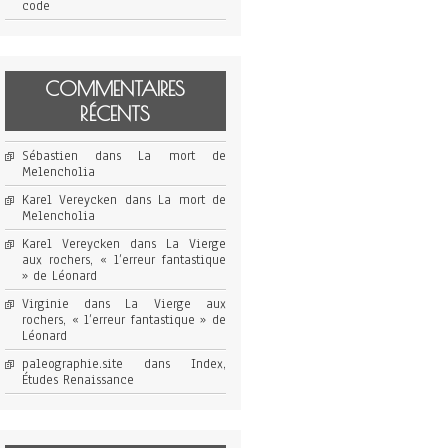
code
COMMENTAIRES
RÉCENTS
Sébastien
dans
La mort de
Melencholia
Karel Vereycken
dans
La mort de
Melencholia
Karel Vereycken
dans
La Vierge
aux rochers, « l’erreur fantastique
» de Léonard
Virginie
dans
La Vierge aux
rochers, « l’erreur fantastique » de
Léonard
paleographie.site
dans
Index,
Études Renaissance