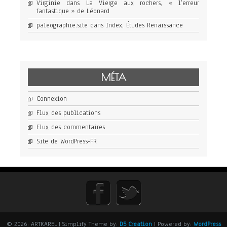
Virginie
dans
La Vierge aux rochers, « l’erreur
fantastique » de Léonard
paleographie.site
dans
Index, Études Renaissance
MÉTA
Connexion
Flux des publications
Flux des commentaires
Site de WordPress-FR
© 2026: ARTKAREL
| Simplify Theme by:
D5 Creation
| Powered by:
WordPress