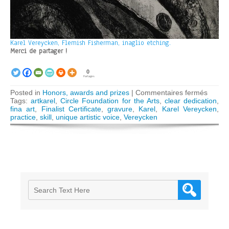
Karel Vereycken, Flemish Fisherman, inaglio etching.
Merci de partager !
0
Partages
sur
Posted in
Honors, awards and prizes
|
Commentaires fermés
CFA
Tags:
artkarel
,
Circle Foundation for the Arts
,
clear dedication
,
select
fina art
,
Finalist Certificate
,
gravure
,
Karel
,
Karel Vereycken
,
Karel
practice
,
skill
,
unique artistic voice
,
Vereycken
Verey
as
« Final
Paris
Exhibit
Contes