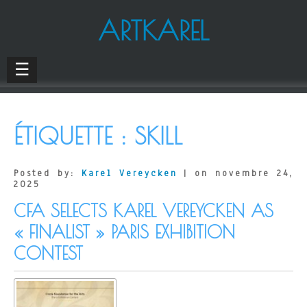
ARTKAREL
☰
ÉTIQUETTE :
SKILL
Posted by:
Karel Vereycken
| on novembre 24,
2025
CFA SELECTS KAREL VEREYCKEN AS
« FINALIST » PARIS EXHIBITION
CONTEST