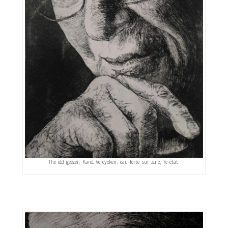
The old geezer, Karel Vereycken, eau-forte sur zinc, 7e état.