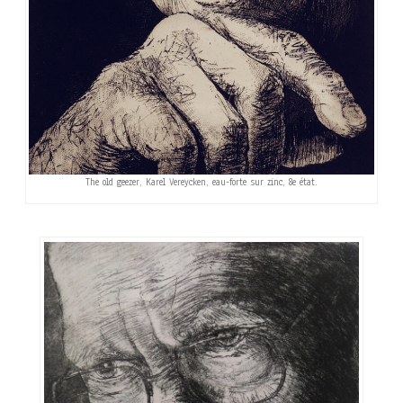
The old geezer, Karel Vereycken, eau-forte sur zinc, 8e état.