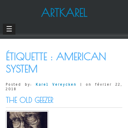
ARTKAREL
☰
ÉTIQUETTE :
AMERICAN
SYSTEM
Posted by:
Karel Vereycken
| on février 22,
2018
THE OLD GEEZER