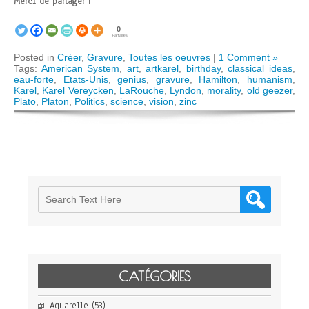
Merci de partager !
0
Partages
Posted in
Créer
,
Gravure
,
Toutes les oeuvres
|
1 Comment »
Tags:
American System
,
art
,
artkarel
,
birthday
,
classical ideas
,
eau-forte
,
Etats-Unis
,
genius
,
gravure
,
Hamilton
,
humanism
,
Karel
,
Karel Vereycken
,
LaRouche
,
Lyndon
,
morality
,
old geezer
,
Plato
,
Platon
,
Politics
,
science
,
vision
,
zinc
CATÉGORIES
Aquarelle
(53)