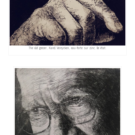
The old geezer, Karel Vereycken, eau-forte sur zinc, 8e état.