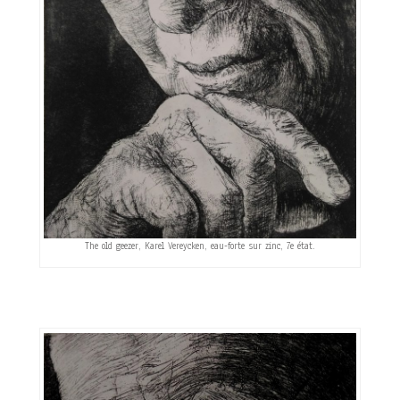
The old geezer, Karel Vereycken, eau-forte sur zinc, 7e état.