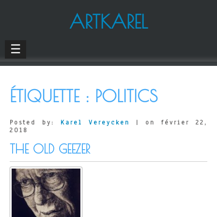
ARTKAREL
☰
ÉTIQUETTE :
POLITICS
Posted by:
Karel Vereycken
| on février 22,
2018
THE OLD GEEZER