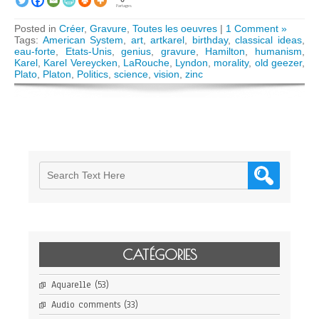
Partages
Posted in
Créer
,
Gravure
,
Toutes les oeuvres
|
1 Comment »
Tags:
American System
,
art
,
artkarel
,
birthday
,
classical ideas
,
eau-forte
,
Etats-Unis
,
genius
,
gravure
,
Hamilton
,
humanism
,
Karel
,
Karel Vereycken
,
LaRouche
,
Lyndon
,
morality
,
old geezer
,
Plato
,
Platon
,
Politics
,
science
,
vision
,
zinc
CATÉGORIES
Aquarelle
(53)
Audio comments
(33)