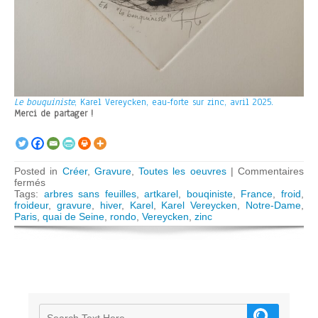
Le bouquiniste
, Karel Vereycken, eau-forte sur zinc, avril 2025.
Merci de partager !
Posted in
Créer
,
Gravure
,
Toutes les oeuvres
|
Commentaires
sur
fermés
Le
Tags:
arbres sans feuilles
,
artkarel
,
bouqiniste
,
France
,
froid
,
bouquiniste
froideur
,
gravure
,
hiver
,
Karel
,
Karel Vereycken
,
Notre-Dame
,
Paris
,
quai de Seine
,
rondo
,
Vereycken
,
zinc