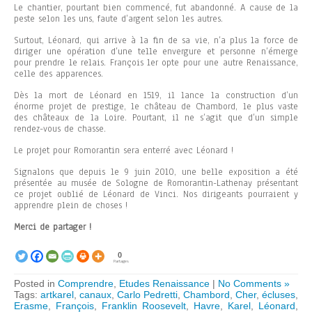
Le chantier, pourtant bien commencé, fut abandonné. A cause de la
peste selon les uns, faute d’argent selon les autres.
Surtout, Léonard, qui arrive à la fin de sa vie, n’a plus la force de
diriger une opération d’une telle envergure et personne n’émerge
pour prendre le relais. François 1er opte pour une autre Renaissance,
celle des apparences.
Dès la mort de Léonard en 1519, il lance la construction d’un
énorme projet de prestige, le château de Chambord, le plus vaste
des châteaux de la Loire. Pourtant, il ne s’agit que d’un simple
rendez-vous de chasse.
Le projet pour Romorantin sera enterré avec Léonard !
Signalons que depuis le 9 juin 2010, une belle exposition a été
présentée au musée de Sologne de Romorantin-Lathenay présentant
ce projet oublié de Léonard de Vinci. Nos dirigeants pourraient y
apprendre plein de choses !
Merci de partager !
0
Partages
Posted in
Comprendre
,
Etudes Renaissance
|
No Comments »
Tags:
artkarel
,
canaux
,
Carlo Pedretti
,
Chambord
,
Cher
,
écluses
,
Erasme
,
François
,
Franklin Roosevelt
,
Havre
,
Karel
,
Léonard
,