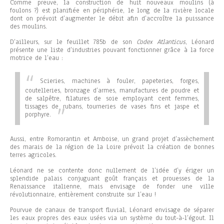
Comme preuve, la construction de huit nouveaux moulins (à
foulons ?) est planifiée en périphérie, le long de la rivière locale
dont on prévoit d’augmenter le débit afin d’accroître la puissance
des moulins.
D’ailleurs, sur le feuillet 785b de son
Codex Atlanticus
, Léonard
présente une liste d’industries pouvant fonctionner grâce à la force
motrice de l’eau :
Scieries, machines à fouler, papeteries, forges,
coutelleries, bronzage d’armes, manufactures de poudre et
de salpêtre, filatures de soie employant cent femmes,
tissages de rubans, tourneries de vases fins et jaspe et
porphyre.
Aussi, entre Romorantin et Amboise, un grand projet d’assèchement
des marais de la région de la Loire prévoit la création de bonnes
terres agricoles.
Léonard ne se contente donc nullement de l’idée d’y ériger un
splendide palais conjuguant goût français et prouesses de la
Renaissance italienne, mais envisage de fonder une ville
révolutionnaire, entièrement construite sur l’eau !
Pourvue de canaux de transport fluvial, Léonard envisage de séparer
les eaux propres des eaux usées via un système du tout-à-l’égout. Il