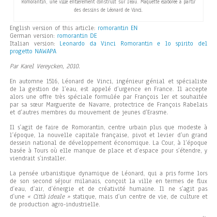
Romorantin, une ville entièrement construit sur l’eau. Maquette élaborée à partir
des dessins de Léonard de Vinci.
English version of this article:
romorantin EN
German version:
romorantin DE
Italian version:
Leonardo da Vinci Romorantin e lo spirito del
progetto NAWAPA
Par Karel Vereycken, 2010.
En automne 1516, Léonard de Vinci, ingénieur génial et spécialiste
de la gestion de l’eau, est appelé d’urgence en France. Il accepte
alors une offre très spéciale formulée par François 1er et souhaitée
par sa sœur Marguerite de Navarre, protectrice de François Rabelais
et d’autres membres du mouvement de jeunes d’Erasme.
Il s’agit de faire de Romorantin, centre urbain plus que modeste à
l’époque, la nouvelle capitale française, pivot et levier d’un grand
dessein national de développement économique. La Cour, à l’époque
basée à Tours où elle manque de place et d’espace pour s’étendre, y
viendrait s’installer.
La pensée urbanistique dynamique de Léonard, qui a pris forme lors
de son second séjour milanais, conçoit la ville en termes de flux
d’eau, d’air, d’énergie et de créativité humaine. Il ne s’agit pas
d’une
« Città ideale »
statique, mais d’un centre de vie, de culture et
de production agro-industrielle.