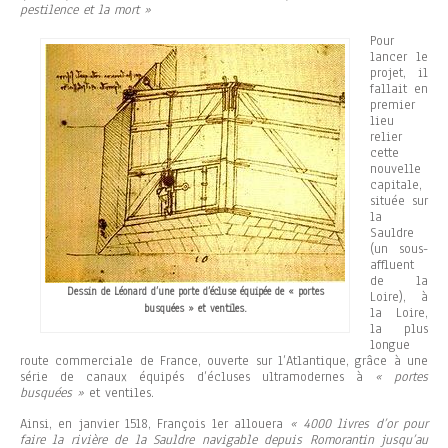
pestilence et la mort »
Pour
lancer le
projet, il
fallait en
premier
lieu
relier
cette
nouvelle
capitale,
située sur
la
Sauldre
(un sous-
affluent
de la
Dessin de Léonard d’une porte d’écluse équipée de « portes
Loire), à
busquées » et ventiles.
la Loire,
la plus
longue
route commerciale de France, ouverte sur l’Atlantique, grâce à une
série de canaux équipés d’écluses ultramodernes à
« portes
busquées »
et ventiles.
Ainsi, en janvier 1518, François 1er allouera
« 4000 livres d’or pour
faire la rivière de la Sauldre navigable depuis Romorantin jusqu’au