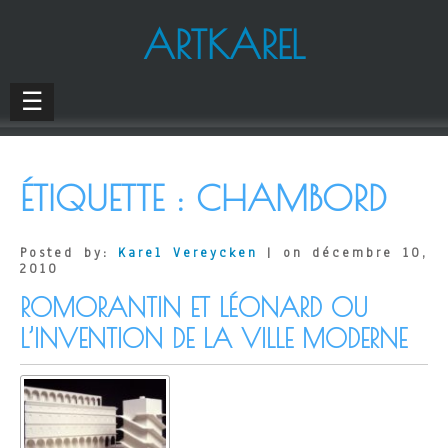
ARTKAREL
☰
ÉTIQUETTE :
CHAMBORD
Posted by:
Karel Vereycken
| on décembre 10,
2010
ROMORANTIN ET LÉONARD OU
L’INVENTION DE LA VILLE MODERNE