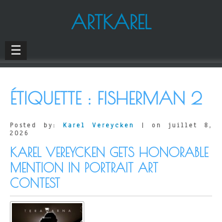
ARTKAREL
☰
ÉTIQUETTE :
FISHERMAN 2
Posted by:
Karel Vereycken
| on juillet 8,
2026
KAREL VEREYCKEN GETS HONORABLE
MENTION IN PORTRAIT ART
CONTEST