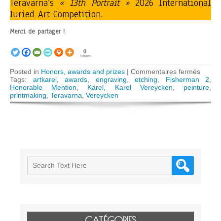
Teravarna’s
« 13th Portrait »
2026 International
Juried Art Competition.
Merci de partager !
0
Partages
sur
Posted in
Honors, awards and prizes
|
Commentaires fermés
Karel
Tags:
artkarel
,
awards
,
engraving
,
etching
,
Fisherman 2
,
Verey
Honorable Mention
,
Karel
,
Karel Vereycken
,
peinture
,
gets
printmaking
,
Teravarna
,
Vereycken
honora
menti
in
Portrai
art
contes
CATÉGORIES