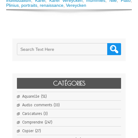
from
individualism
,
Karel
,
Karel Vereycken
,
mummies
,
Nile
,
Plato
,
the
Plinius
,
portraits
,
renaissance
,
Vereycken
Beyond
—
The
Extraordinary
Faiyûm
Portaits
CATÉGORIES
Aquarelle
(51)
Audio comments
(33)
Caricatures
(3)
Comprendre
(247)
Copier
(27)