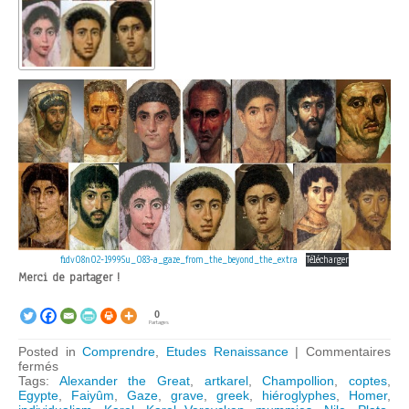
fidv08n02-1999Su_083-a_gaze_from_the_beyond_the_extra
Télécharger
Merci de partager !
0
Partages
Posted in
Comprendre
,
Etudes Renaissance
|
Commentaires
sur
fermés
A
Tags:
Alexander the Great
,
artkarel
,
Champollion
,
coptes
,
Gaze
Egypte
,
Faiyûm
,
Gaze
,
grave
,
greek
,
hiéroglyphes
,
Homer
,