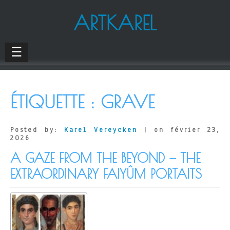
ARTKAREL
☰
ÉTIQUETTE :
GRAVE
Posted by:
Karel Vereycken
| on février 23,
2026
A GAZE FROM THE BEYOND — THE
EXTRAORDINARY FAIYÛM PORTAITS