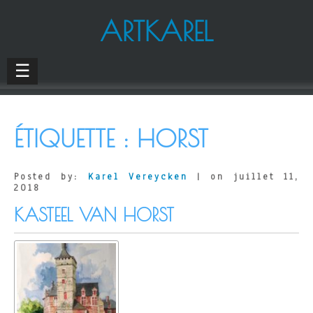
ARTKAREL
☰
ÉTIQUETTE :
HORST
Posted by:
Karel Vereycken
| on juillet 11,
2018
KASTEEL VAN HORST