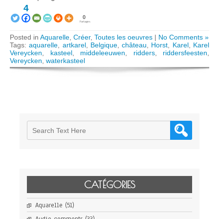
4
0
Partages
Posted in
Aquarelle
,
Créer
,
Toutes les oeuvres
|
No Comments »
Tags:
aquarelle
,
artkarel
,
Belgique
,
château
,
Horst
,
Karel
,
Karel
Vereycken
,
kasteel
,
middeleeuwen
,
ridders
,
riddersfeesten
,
Vereycken
,
waterkasteel
CATÉGORIES
Aquarelle
(51)