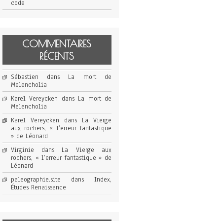
code
COMMENTAIRES
RÉCENTS
Sébastien
dans
La mort de
Melencholia
Karel Vereycken
dans
La mort de
Melencholia
Karel Vereycken
dans
La Vierge
aux rochers, « l’erreur fantastique
» de Léonard
Virginie
dans
La Vierge aux
rochers, « l’erreur fantastique » de
Léonard
paleographie.site
dans
Index,
Études Renaissance