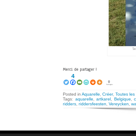
Su
Merci de partager !
4
0
Partages
Posted in
Aquarelle
,
Créer
,
Toutes les
Tags:
aquarelle
,
artkarel
,
Belgique
,
ridders
,
riddersfeesten
,
Vereycken
,
wa