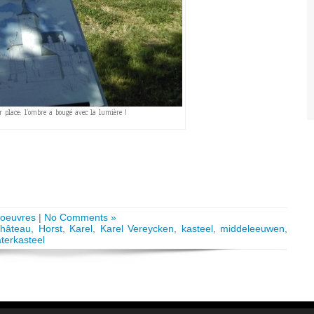
r place: l’ombre a bougé avec la lumière !
 oeuvres
|
No Comments »
château
,
Horst
,
Karel
,
Karel Vereycken
,
kasteel
,
middeleeuwen
,
terkasteel