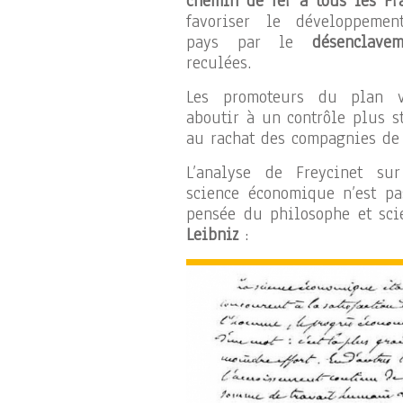
chemin de fer à tous les Fr
favoriser le développeme
pays par le
désenclavem
reculées.
Les promoteurs du plan v
aboutir à un contrôle plus st
au rachat des compagnies de 
L’analyse de Freycinet su
science économique n’est pa
pensée du philosophe et sci
Leibniz
: