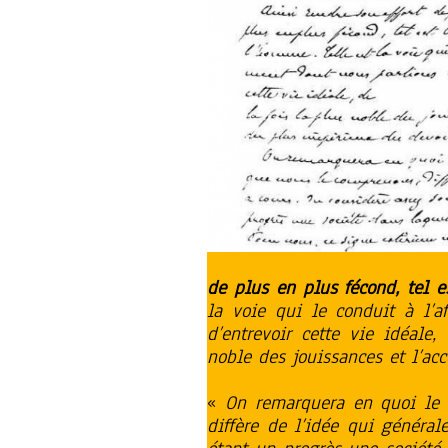
de plus en plus fécond, tel e
la voie qui le conduit à l’a
d’entrevoir cette vie idéale
noble des jouissances et l’ac
«
On remarquera en quoi le 
diffère de l’idée qui généra