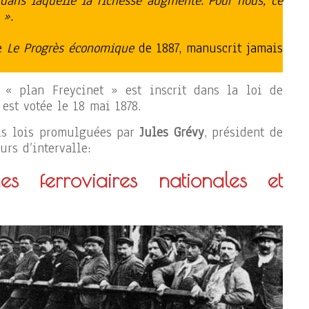
 dans laquelle la richesse augmente. Pour nous, ce
 ».
re
Le Progrès économique
de 1887, manuscrit jamais
« plan Freycinet » est inscrit dans la loi de
est votée le 18 mai 1878.
rois lois promulguées par
Jules Grévy
, président de
rs d’intervalle:
es ferroviaires nationales et