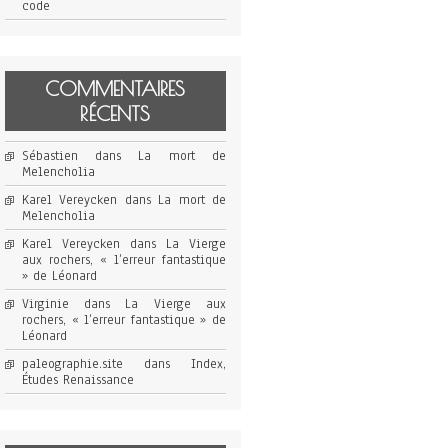
code
COMMENTAIRES
RÉCENTS
Sébastien
dans
La mort de
Melencholia
Karel Vereycken
dans
La mort de
Melencholia
Karel Vereycken
dans
La Vierge
aux rochers, « l’erreur fantastique
» de Léonard
Virginie
dans
La Vierge aux
rochers, « l’erreur fantastique » de
Léonard
paleographie.site
dans
Index,
Études Renaissance