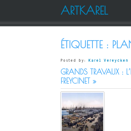
ARTKAREL
ÉTIQUETTE :
PLA
Posted by:
Karel Vereycken
GRANDS TRAVAUX : L’
FREYCINET »