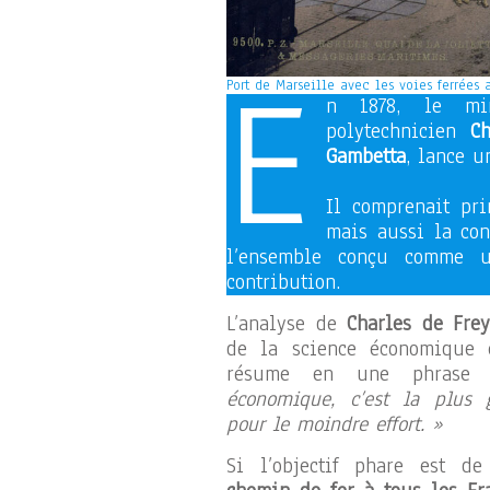
E
Port de Marseille avec les voies ferrées a
n 1878, le min
polytechnicien
Ch
Gambetta
, lance 
Il comprenait pri
mais aussi la con
l’ensemble conçu comme u
contribution.
L’analyse de
Charles de Frey
de la science économique 
résume en une phras
économique, c’est la plus g
pour le moindre effort. »
Si l’objectif phare est d