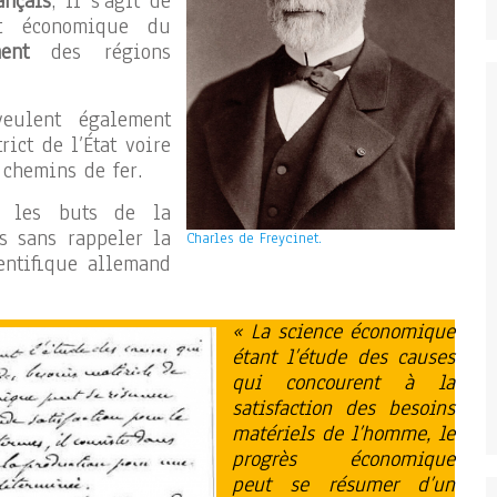
ançais
, il s’agit de
nt économique du
ent
des régions
eulent également
rict de l’État voire
chemins de fer.
r les buts de la
s sans rappeler la
Charles de Freycinet.
entifique allemand
« La science économique
étant l’étude des causes
qui concourent à la
satisfaction des besoins
matériels de l’homme, le
progrès économique
peut se résumer d’un