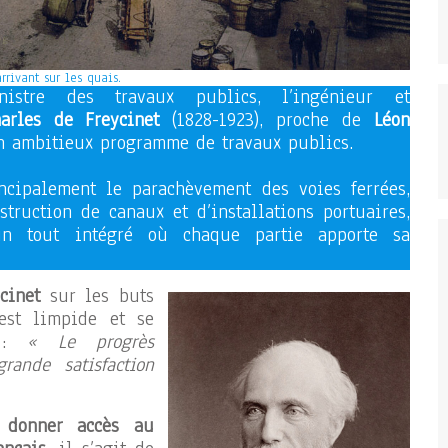
rrivant sur les quais.
istre des travaux publics, l’ingénieur et
arles de Freycinet
(1828-1923), proche de
Léon
un ambitieux programme de travaux publics.
ncipalement le parachèvement des voies ferrées,
struction de canaux et d’installations portuaires,
n tout intégré où chaque partie apporte sa
cinet
sur les buts
est limpide et se
e :
« Le progrès
rande satisfaction
e
donner accès au