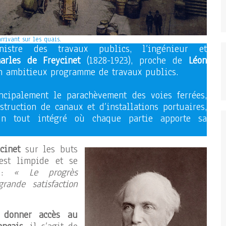
rrivant sur les quais.
istre des travaux publics, l’ingénieur et
arles de Freycinet
(1828-1923), proche de
Léon
un ambitieux programme de travaux publics.
ncipalement le parachèvement des voies ferrées,
struction de canaux et d’installations portuaires,
n tout intégré où chaque partie apporte sa
cinet
sur les buts
est limpide et se
e :
« Le progrès
rande satisfaction
e
donner accès au