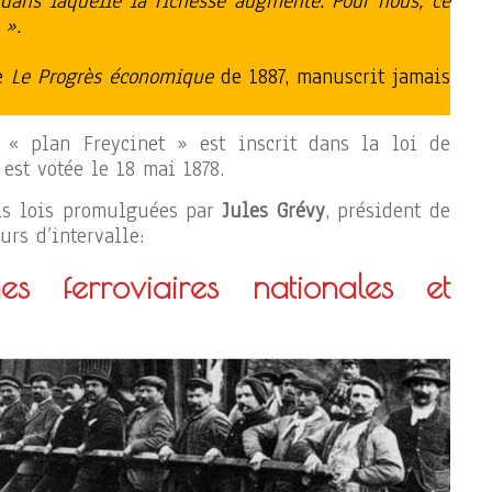
 dans laquelle la richesse augmente. Pour nous, ce
 ».
re
Le Progrès économique
de 1887, manuscrit jamais
« plan Freycinet » est inscrit dans la loi de
est votée le 18 mai 1878.
rois lois promulguées par
Jules Grévy
, président de
rs d’intervalle:
es ferroviaires nationales et