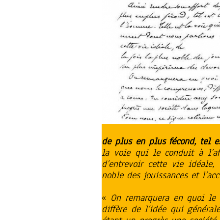
de plus en plus fécond, tel e
la voie qui le conduit à l’a
d’entrevoir cette vie idéale
noble des jouissances et l’ac
«
On remarquera en quoi le 
diffère de l’idée qui généra