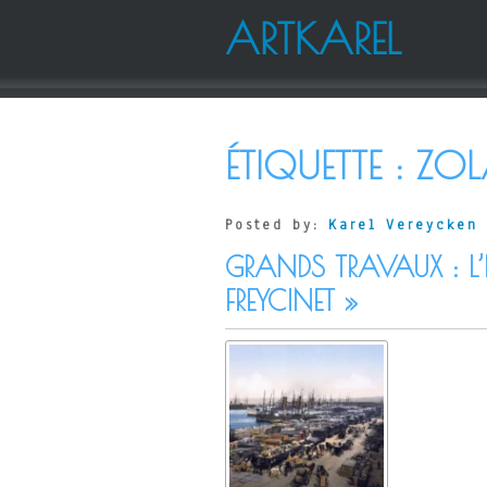
ARTKAREL
ÉTIQUETTE :
ZO
Posted by:
Karel Vereycken
GRANDS TRAVAUX : L’
FREYCINET »