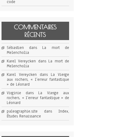
code
COMMENTAIRES
RÉCENTS
Sébastien
dans
La mort de
Melencholia
Karel Vereycken
dans
La mort de
Melencholia
Karel Vereycken
dans
La Vierge
aux rochers, « l’erreur fantastique
» de Léonard
Virginie
dans
La Vierge aux
rochers, « l’erreur fantastique » de
Léonard
paleographie.site
dans
Index,
Études Renaissance