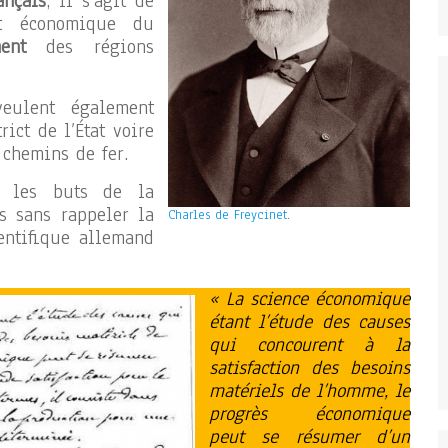
ançais
, il s’agit de
nt économique du
ent
des régions
eulent également
rict de l’État voire
chemins de fer.
r les buts de la
s sans rappeler la
Charles de Freycinet.
entifique allemand
« La science économique
étant l’étude des causes
qui concourent à la
satisfaction des besoins
matériels de l’homme, le
progrès économique
peut se résumer d’un