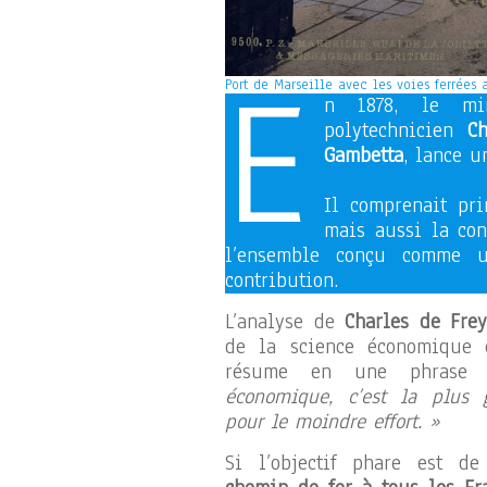
E
Port de Marseille avec les voies ferrées a
n 1878, le min
polytechnicien
Ch
Gambetta
, lance 
Il comprenait pri
mais aussi la con
l’ensemble conçu comme u
contribution.
L’analyse de
Charles de Frey
de la science économique 
résume en une phras
économique, c’est la plus g
pour le moindre effort. »
Si l’objectif phare est d