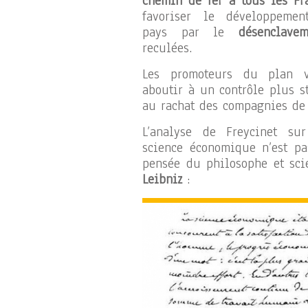
chemin de fer à tous les Fr
favoriser le développeme
pays par le
désenclavem
reculées.
Les promoteurs du plan v
aboutir à un contrôle plus st
au rachat des compagnies de 
L’analyse de Freycinet su
science économique n’est pa
pensée du philosophe et sci
Leibniz
: