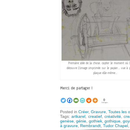
Première idée de la chose: capter le moment où 
découvre l’image imprimée sur le papier… vue à p
plaque elle-même…
Merci de partager !
0
Partages
Posted in
Créer
,
Gravure
,
Toutes les 
Tags:
artkarel
,
creatief
,
créativité
,
cre
genèse
,
génie
,
gothiek
,
gothique
,
goy
à gravure
,
Rembrandt
,
Tudor Chapel