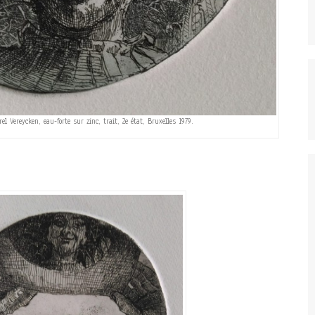
el Vereycken, eau-forte sur zinc, trait, 2e état, Bruxelles 1979.