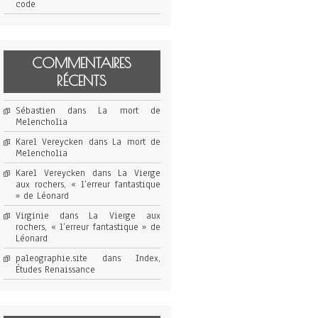
code
COMMENTAIRES
RÉCENTS
Sébastien
dans
La mort de
Melencholia
Karel Vereycken
dans
La mort de
Melencholia
Karel Vereycken
dans
La Vierge
aux rochers, « l’erreur fantastique
» de Léonard
Virginie
dans
La Vierge aux
rochers, « l’erreur fantastique » de
Léonard
paleographie.site
dans
Index,
Études Renaissance