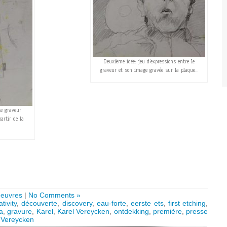
Deuxième idée: jeu d’expressions entre le
graveur et son image gravée sur la plaque…
le graveur
artir de la
oeuvres
|
No Comments »
ativity
,
découverte
,
discovery
,
eau-forte
,
eerste ets
,
first etching
,
a
,
gravure
,
Karel
,
Karel Vereycken
,
ontdekking
,
première
,
presse
,
Vereycken