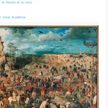
, le moulin et la croix
.
.
on
Canal Académie
.