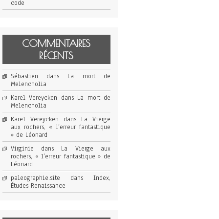
code
COMMENTAIRES
RÉCENTS
Sébastien
dans
La mort de
Melencholia
Karel Vereycken
dans
La mort de
Melencholia
Karel Vereycken
dans
La Vierge
aux rochers, « l’erreur fantastique
» de Léonard
Virginie
dans
La Vierge aux
rochers, « l’erreur fantastique » de
Léonard
paleographie.site
dans
Index,
Études Renaissance