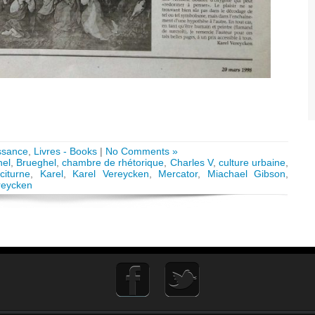
ssance
,
Livres - Books
|
No Comments »
hel
,
Brueghel
,
chambre de rhétorique
,
Charles V
,
culture urbaine
,
citurne
,
Karel
,
Karel Vereycken
,
Mercator
,
Miachael Gibson
,
reycken