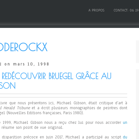
A PROPOS
CONTACT: 06 19
ODEROCKX
| on mars 10, 1998
 REDÉCOUVRIR BRUEGEL GRÂCE AU
BSON
livre que nous présentons ici, Michael Gibson, était critique d’art à
al Herald Tribune
et a écrit plusieurs monographies de peintres dont
el (Nouvelles Editions françaises, Paris 1980).
e 1999, Michael Gibson nous a reçu chez lui pour nous accorder
un
 résume son point de vue original.
 disparition précoce en juin 2017, Michael a participé au script
du