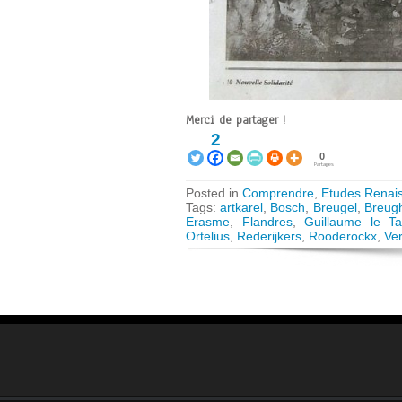
Merci de partager !
2
0
Partages
Posted in
Comprendre
,
Etudes Renai
Tags:
artkarel
,
Bosch
,
Breugel
,
Breug
Erasme
,
Flandres
,
Guillaume le Ta
Ortelius
,
Rederijkers
,
Rooderockx
,
Ve