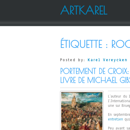
ARTKAREL
ÉTIQUETTE :
RO
Posted by:
Karel Vereycken
PORTEMENT DE CROIX:
LIVRE DE MICHAEL GI
L’auteur du 
l’
Internation
une sur Brueg
En septembr
entretien
qui
Peu avant sa