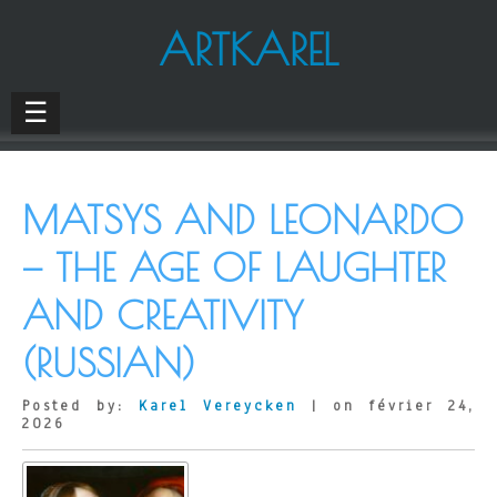
ARTKAREL
☰
MATSYS AND LEONARDO
— THE AGE OF LAUGHTER
AND CREATIVITY
(RUSSIAN)
Posted by:
Karel Vereycken
| on février 24,
2026