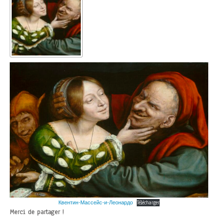
Квентин-Массейс-и-Леонардо
Télécharger
Merci de partager !