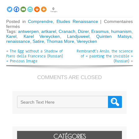
0
Partages
Posted in
Comprendre
,
Etudes Renaissance
|
Commentaires
sur
fermés
Matsys
Tags:
antwerpen
,
artkarel
,
Cranach
,
Dürer
,
Erasmus
,
humanism
,
and
Karel
,
Karel Vereycken
,
Landjuweel
,
Quinten Matsys
,
Leonardo
renaissance
,
Satire
,
Thomas More
,
Vereycken
—
«
The Egg without a Shadow of
The
Rembrandt’s Anslo, the science
Piero della Francesca (Russian)
Age
of « painting the invisible »
« Previous Image
of
(Russian)
»
Laughter
and
Creativity
COMMENTS ARE CLOSED
(Russian)
CATÉGORIES