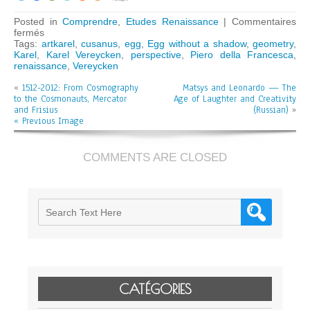
Posted in
Comprendre
,
Etudes Renaissance
|
Commentaires
sur
fermés
The
Tags:
artkarel
,
cusanus
,
egg
,
Egg without a shadow
,
geometry
,
Egg
Karel
,
Karel Vereycken
,
perspective
,
Piero della Francesca
,
without
renaissance
,
Vereycken
a
«
1512-2012: From Cosmography
Shadow
Matsys and Leonardo — The
to the Cosmonauts, Mercator
of
Age of Laughter and Creativity
and Frisius
Piero
(Russian)
»
« Previous Image
della
Francesca
(Russian)
COMMENTS ARE CLOSED
CATÉGORIES