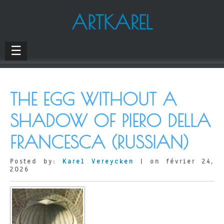
ARTKAREL
☰
THE EGG WITHOUT A
SHADOW OF PIERO DELLA
FRANCESCA (RUSSIAN)
Posted by:
Karel Vereycken
| on février 24,
2026