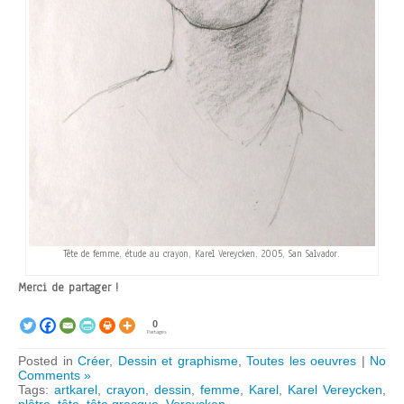
Tête de femme, étude au crayon, Karel Vereycken, 2005, San Salvador.
Merci de partager !
0
Partages
Posted in
Créer
,
Dessin et graphisme
,
Toutes les oeuvres
|
No
Comments »
Tags:
artkarel
,
crayon
,
dessin
,
femme
,
Karel
,
Karel Vereycken
,
plâtre
,
tête
,
tête grecque
,
Vereycken