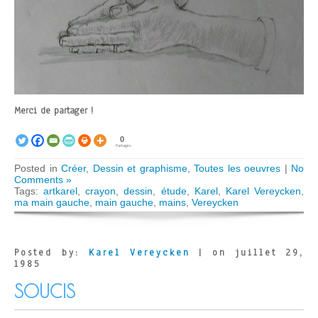
Merci de partager !
0
Partages
Posted in
Créer
,
Dessin et graphisme
,
Toutes les oeuvres
|
No
Comments »
Tags:
artkarel
,
crayon
,
dessin
,
étude
,
Karel
,
Karel Vereycken
,
ma main gauche
,
main gauche
,
mains
,
Vereycken
Posted by:
Karel Vereycken
| on juillet 29,
1985
SOUCIS