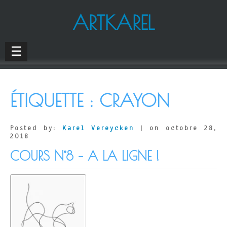
ARTKAREL
☰
ÉTIQUETTE :
CRAYON
Posted by:
Karel Vereycken
| on octobre 28,
2018
COURS N°8 – A LA LIGNE !