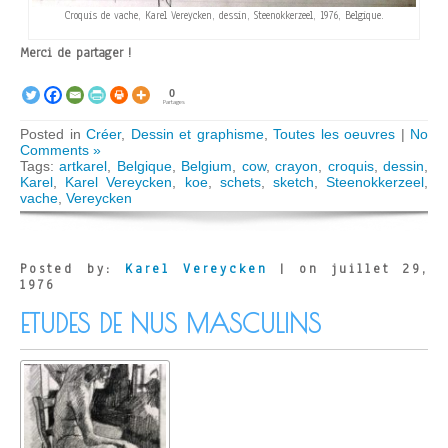
Croquis de vache, Karel Vereycken, dessin, Steenokkerzeel, 1976, Belgique.
Merci de partager !
0
Partages
Posted in
Créer
,
Dessin et graphisme
,
Toutes les oeuvres
|
No
Comments »
Tags:
artkarel
,
Belgique
,
Belgium
,
cow
,
crayon
,
croquis
,
dessin
,
Karel
,
Karel Vereycken
,
koe
,
schets
,
sketch
,
Steenokkerzeel
,
vache
,
Vereycken
Posted by:
Karel Vereycken
| on juillet 29,
1976
ETUDES DE NUS MASCULINS