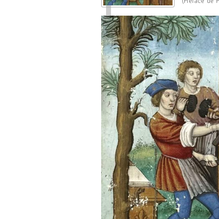
(Préface de
P