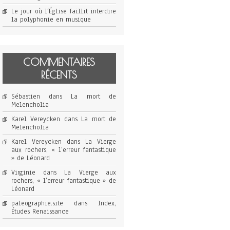
Le jour où l’Église faillit interdire
la polyphonie en musique
COMMENTAIRES
RÉCENTS
Sébastien
dans
La mort de
Melencholia
Karel Vereycken
dans
La mort de
Melencholia
Karel Vereycken
dans
La Vierge
aux rochers, « l’erreur fantastique
» de Léonard
Virginie
dans
La Vierge aux
rochers, « l’erreur fantastique » de
Léonard
paleographie.site
dans
Index,
Études Renaissance