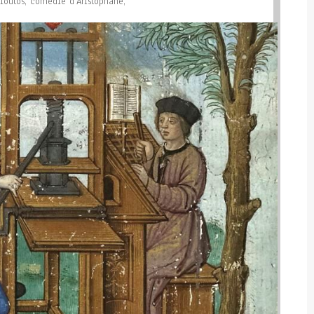
loutos
, comédie d’Aristophane,