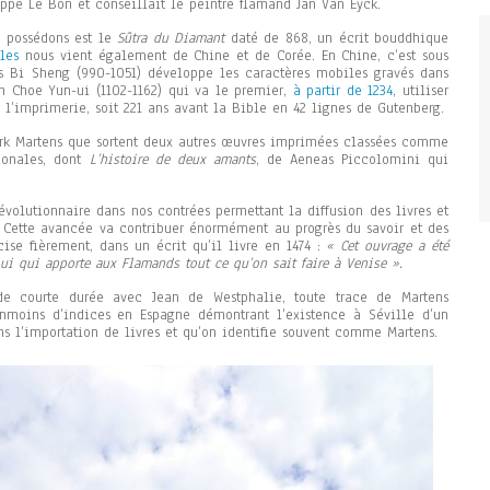
ppe Le Bon et conseillait le peintre flamand Jan Van Eyck.
s possédons est le
Sûtra du Diamant
daté de 868, un écrit bouddhique
les
nous vient également de Chine et de Corée. En Chine, c’est sous
is Bi Sheng (990-1051) développe les caractères mobiles gravés dans
en Choe Yun-ui (1102-1162) qui va le premier,
à partir de 1234
, utiliser
l’imprimerie, soit 221 ans avant la Bible en 42 lignes de Gutenberg.
Dirk Martens que sortent deux autres œuvres imprimées classées comme
ionales, dont
L’histoire de deux amants
, de Aeneas Piccolomini qui
évolutionnaire dans nos contrées permettant la diffusion des livres et
 Cette avancée va contribuer énormément au progrès du savoir et des
cise fièrement, dans un écrit qu’il livre en 1474 :
« Cet ouvrage a été
ui qui apporte aux Flamands tout ce qu’on sait faire à Venise ».
de courte durée avec Jean de Westphalie, toute trace de Martens
anmoins d’indices en Espagne démontrant l’existence à Séville d’un
s l’importation de livres et qu’on identifie souvent comme Martens.