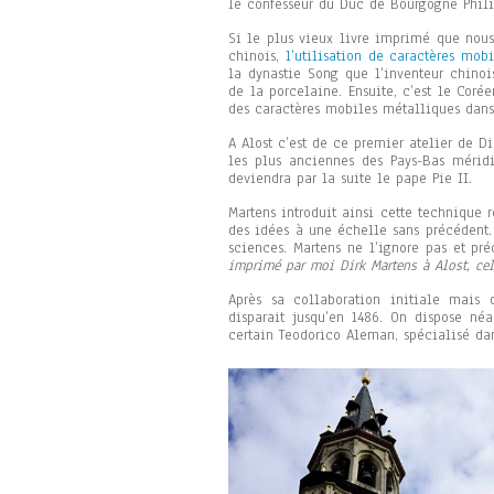
le confesseur du Duc de Bourgogne Phili
Si le plus vieux livre imprimé que nou
chinois,
l’utilisation de caractères mobi
la dynastie Song que l’inventeur chino
de la porcelaine. Ensuite, c’est le Coré
des caractères mobiles métalliques dans 
A Alost c’est de ce premier atelier de 
les plus anciennes des Pays-Bas mérid
deviendra par la suite le pape Pie II.
Martens introduit ainsi cette technique r
des idées à une échelle sans précédent.
sciences. Martens ne l’ignore pas et pré
imprimé par moi Dirk Martens à Alost, cel
Après sa collaboration initiale mais 
disparait jusqu’en 1486. On dispose né
certain Teodorico Aleman, spécialisé dan