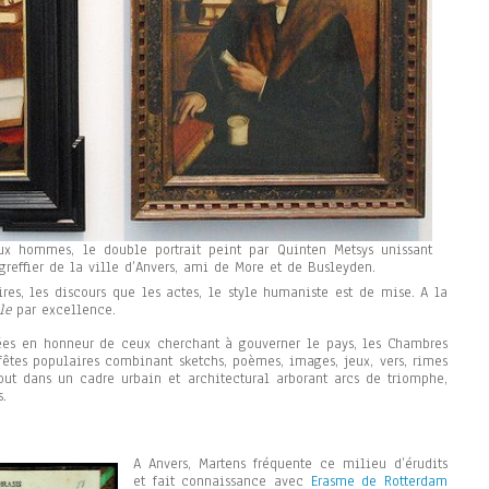
eux hommes, le double portrait peint par Quinten Metsys unissant
greffier de la ville d’Anvers, ami de More et de Busleyden.
res, les discours que les actes, le style humaniste est de mise. A la
le
par excellence.
isées en honneur de ceux cherchant à gouverner le pays, les Chambres
fêtes populaires combinant sketchs, poèmes, images, jeux, vers, rimes
ut dans un cadre urbain et architectural arborant arcs de triomphe,
s.
A Anvers, Martens fréquente ce milieu d’érudits
et fait connaissance avec
Erasme de Rotterdam