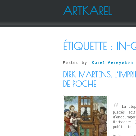
ARTKAREL
ÉTIQUETTE :
IN-
Posted by:
Karel Vereycken
DIRK MARTENS, L’IMPR
DE POCHE
La plup
placés, soi
d’encourager
florissant
publications 