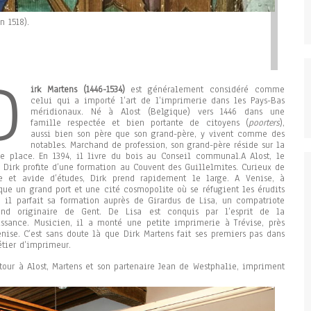
n 1518).
D
irk Martens (1446-1534)
est généralement considéré comme
celui qui a importé l’art de l’imprimerie dans les Pays-Bas
méridionaux. Né à Alost (Belgique) vers 1446 dans une
famille respectée et bien portante de citoyens (
poorters
),
aussi bien son père que son grand-père, y vivent comme des
notables. Marchand de profession, son grand-père réside sur la
e place. En 1394, il livre du bois au Conseil communal.A Alost, le
 Dirk profite d’une formation au Couvent des Guillelmites. Curieux de
re et avide d’études, Dirk prend rapidement le large. A Venise, à
que un grand port et une cité cosmopolite où se réfugient les érudits
, il parfait sa formation auprès de Girardus de Lisa, un compatriote
and originaire de Gent. De Lisa est conquis par l’esprit de la
ssance. Musicien, il a monté une petite imprimerie à Trévise, près
nise. C’est sans doute là que Dirk Martens fait ses premiers pas dans
tier d’imprimeur.
tour à Alost, Martens et son partenaire Jean de Westphalie, impriment