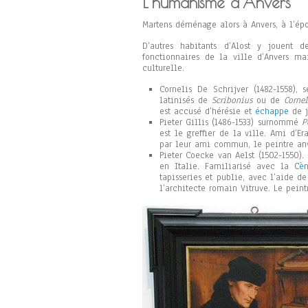
L’humanisme d’Anvers
Martens déménage alors à Anvers, à l’ép
D’autres habitants d’Alost y jouent 
fonctionnaires de la ville d’Anvers ma
culturelle.
Cornelis De Schrijver (1482-1558),
latinisés de
Scribonius
ou de
Corne
est accusé d’hérésie et
échappe
de j
Pieter Gillis (1486-1533) surnommé
P
est le greffier de la ville. Ami d’E
par leur ami commun, le peintre anv
Pieter Coecke van Aelst (1502-1550).
en Italie. Familiarisé avec la
Cè
tapisseries et publie, avec l’aide 
l’architecte romain Vitruve. Le pein