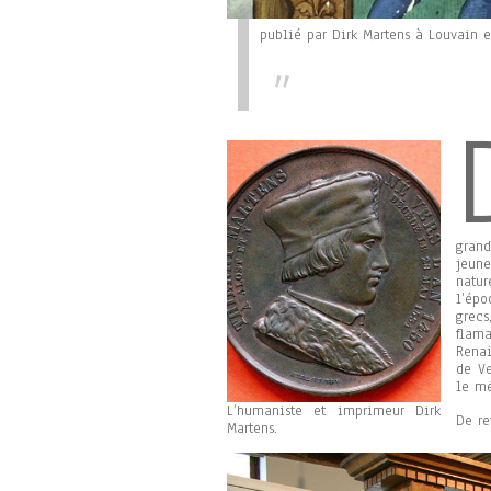
publié par Dirk Martens à Louvain e
grand
jeune
natu
l’épo
grecs
flam
Renai
de Ve
le mé
L’humaniste et imprimeur Dirk
De re
Martens.