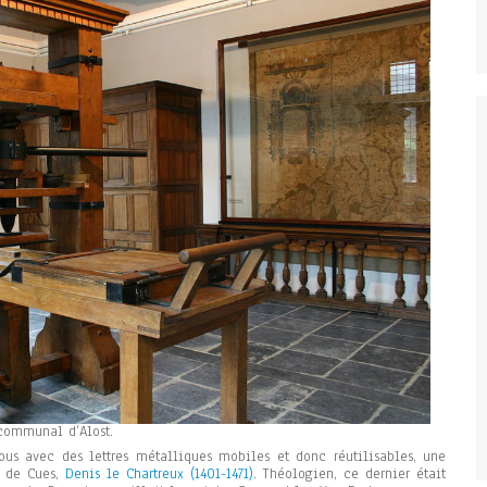
communal d’Alost.
ous avec des lettres métalliques mobiles et donc réutilisables, une
s de Cues,
Denis le Chartreux (1401-1471)
. Théologien, ce dernier était