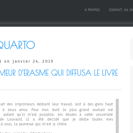
A PROPOS
CONTACT: 06 19
QUARTO
| on janvier 24, 2019
IMEUR D’ERASME QUI DIFFUSA LE LIVRE
art des imprimeurs dédient leur travail soit à des gens haut
t à leurs amis. Pour moi dont le plus grand souhait est
, autant qu’il m’est possible, les études à cette université
e (de Louvain), il a été décidé que je dédie toutes mes
à vous, la jeunesse qui m’est si chère.