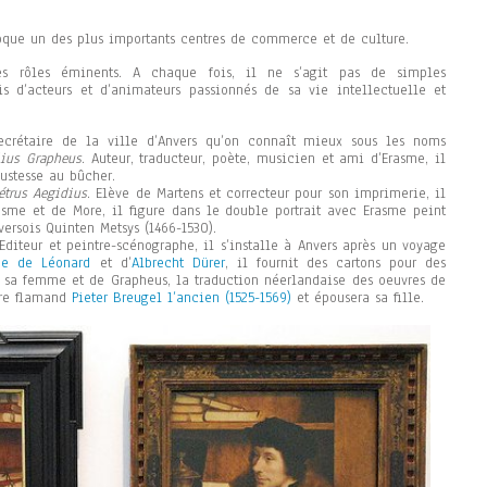
oque un des plus importants centres de commerce et de culture.
des rôles éminents. A chaque fois, il ne s’agit pas de simples
is d’acteurs et d’animateurs passionnés de sa vie intellectuelle et
 secrétaire de la ville d’Anvers qu’on connaît mieux sous les noms
lius Grapheus
. Auteur, traducteur, poète, musicien et ami d’Erasme, il
ustesse au bûcher.
étrus Aegidius
. Elève de Martens et correcteur pour son imprimerie, il
rasme et de More, il figure dans le double portrait avec Erasme peint
ersois Quinten Metsys (1466-1530).
 Editeur et peintre-scénographe, il s’installe à Anvers après un voyage
ne de Léonard
et d’
Albrecht Dürer
, il fournit des cartons pour des
de sa femme et de Grapheus, la traduction néerlandaise des oeuvres de
tre flamand
Pieter Breugel l’ancien (1525-1569)
et épousera sa fille.