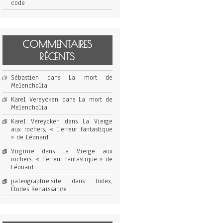
code
COMMENTAIRES
RÉCENTS
Sébastien
dans
La mort de
Melencholia
Karel Vereycken
dans
La mort de
Melencholia
Karel Vereycken
dans
La Vierge
aux rochers, « l’erreur fantastique
» de Léonard
Virginie
dans
La Vierge aux
rochers, « l’erreur fantastique » de
Léonard
paleographie.site
dans
Index,
Études Renaissance