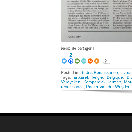
Merci de partager !
2
0
Partages
Posted in
Etudes Renaissance
,
Livres
Tags:
artkarel
,
belgië
,
Belgique
,
Br
Vereycken
,
Kemperdick
,
larmes
,
Marg
renaissance
,
Rogier Van der Weyden