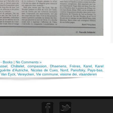
 - Books
|
No Comments »
ussel
,
Châtelet
,
compassion
,
Dhaenens
,
Frères
,
Karel
,
Karel
uérite d'Autriche
,
Nicolas de Cues
,
Nord
,
Panofsky
,
Pays-bas
,
,
Van Eyck
,
Vereycken
,
Vie commune
,
visione dei
,
vlaanderen