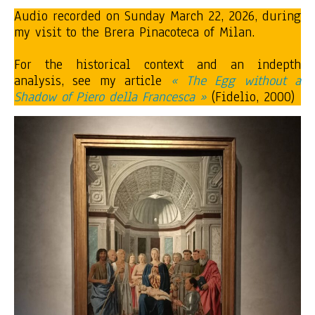
Audio recorded on Sunday March 22, 2026, during
my visit to the Brera Pinacoteca of Milan.
For the historical context and an indepth
analysis, see my article
« The Egg without a
Shadow of Piero della Francesca »
(Fidelio, 2000)