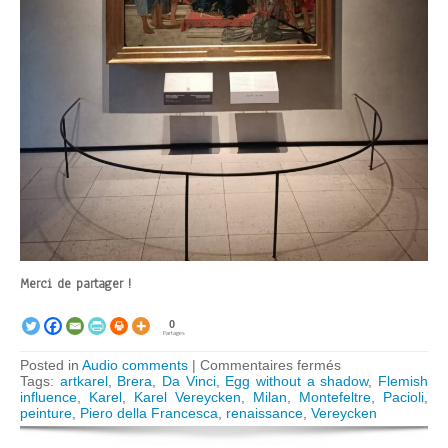
Merci de partager !
0
Partages
sur
Posted in
Audio comments
|
Commentaires fermés
AUDIO:
Tags:
artkarel
,
Brera
,
Da Vinci
,
Egg without a shadow
,
Flemish
Piero
influence
,
Karel
,
Karel Vereycken
,
Milan
,
Montefeltre
,
Pacioli
,
della
peinture
,
Piero della Francesca
,
renaissance
,
Vereycken
Francesca
at