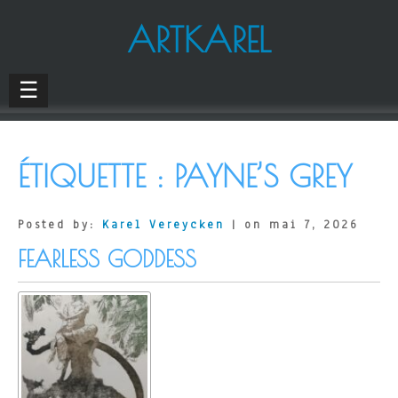
ARTKAREL
☰
ÉTIQUETTE :
PAYNE’S GREY
Posted by:
Karel Vereycken
| on mai 7, 2026
FEARLESS GODDESS