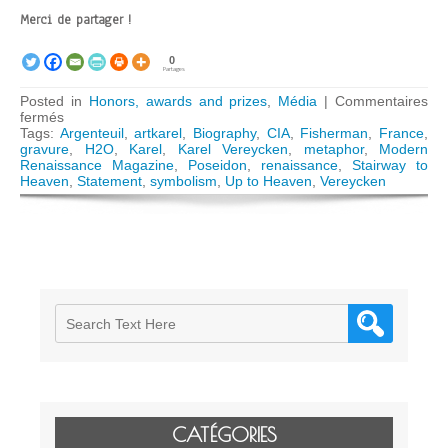
Merci de partager !
0
Partages
Posted in
Honors, awards and prizes
,
Média
|
Commentaires
sur
fermés
Karel
Tags:
Argenteuil
,
artkarel
,
Biography
,
CIA
,
Fisherman
,
France
,
Vereycken’s
gravure
,
H2O
,
Karel
,
Karel Vereycken
,
metaphor
,
Modern
Art
Renaissance Magazine
,
Poseidon
,
renaissance
,
Stairway to
Work
Heaven
,
Statement
,
symbolism
,
Up to Heaven
,
Vereycken
presented
in
« Modern
Renaissance »
Magazine
CATÉGORIES