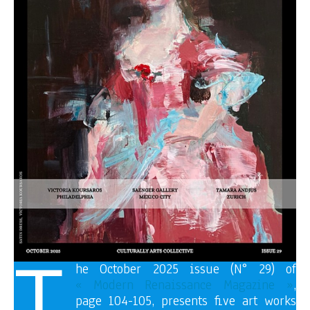
T
he October 2025 issue (N° 29) of
« Modern Renaissance Magazine »
,
page 104-105, presents five art works