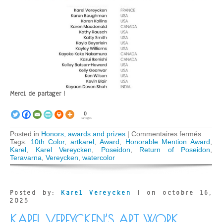
Merci de partager !
0
Partages
sur
Posted in
Honors, awards and prizes
|
Commentaires fermés
Karel
Tags:
10th Color
,
artkarel
,
Award
,
Honorable Mention Award
,
Verey
Karel
,
Karel Vereycken
,
Poseidon
,
Return of Poseidon
,
wins
Teravarna
,
Vereycken
,
watercolor
Honar
Menti
Award
in
Posted by:
Karel Vereycken
| on octobre 16,
10th
2025
Color
Art
KAREL VEREYCKEN’S ART WORK
Compe