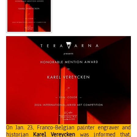
On Jan. 23, Franco-Belgian painter engraver and
historian
Karel Vereycken
was informed that,