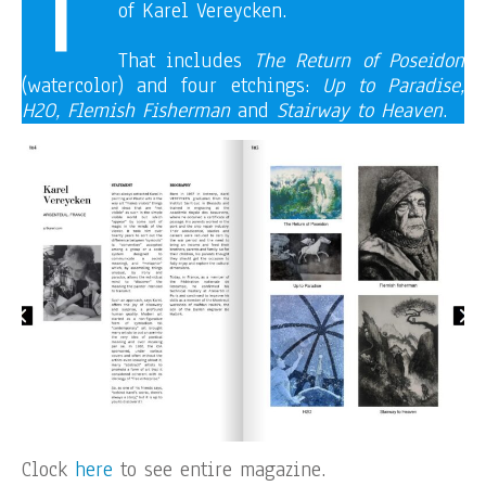
of Karel Vereycken.
That includes
The Return of Poseidon
(watercolor) and four etchings:
Up to Paradise,
H2O, Flemish Fisherman
and
Stairway to Heaven
.
Clock
here
to see entire magazine.