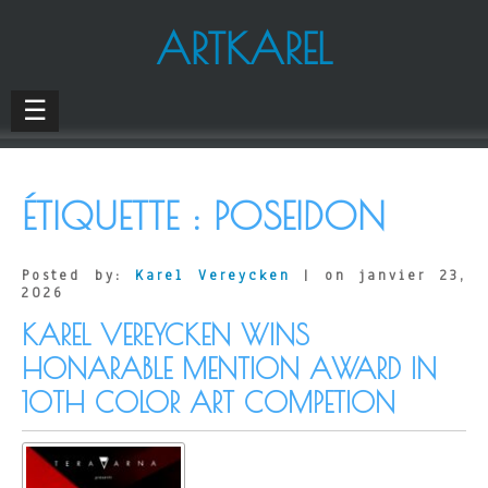
ARTKAREL
☰
ÉTIQUETTE :
POSEIDON
Posted by:
Karel Vereycken
| on janvier 23,
2026
KAREL VEREYCKEN WINS
HONARABLE MENTION AWARD IN
10TH COLOR ART COMPETION