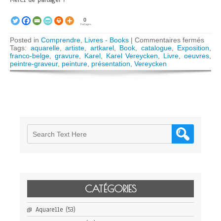
Merci de partager !
0
Partages
sur
Posted in
Comprendre
,
Livres - Books
|
Commentaires fermés
Livre:
Tags:
aquarelle
,
artiste
,
artkarel
,
Book
,
catalogue
,
Exposition
,
Karel
franco-belge
,
gravure
,
Karel
,
Karel Vereycken
,
Livre
,
oeuvres
,
Verey
peintre-graveur
,
peinture
,
présentation
,
Vereycken
peint
grave
CATÉGORIES
Aquarelle
(53)