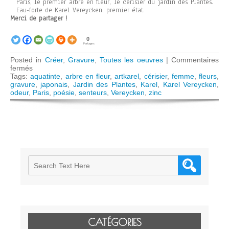
Paris, le premier arbre en fleur, le cerisier du jardin des Plantes.
Eau-forte de Karel Vereycken, premier état.
Merci de partager !
0
Partages
Posted in
Créer
,
Gravure
,
Toutes les oeuvres
|
Commentaires
sur
fermés
Le
Tags:
aquatinte
,
arbre en fleur
,
artkarel
,
cérisier
,
femme
,
fleurs
,
cerisier
gravure
,
japonais
,
Jardin des Plantes
,
Karel
,
Karel Vereycken
,
odeur
,
Paris
,
poésie
,
senteurs
,
Vereycken
,
zinc
CATÉGORIES