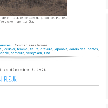
rbre en fleur, le cerisier du jardin des Plantes.
 Vereycken, premier état.
sur
oeuvres
|
Commentaires fermés
Le
el
,
cérisier
,
femme
,
fleurs
,
gravure
,
japonais
,
Jardin des Plantes
,
cerisier
poésie
,
senteurs
,
Vereycken
,
zinc
| on décembre 5, 1998
N FLEUR