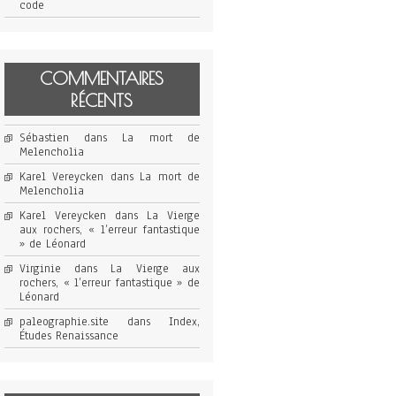
code
COMMENTAIRES
RÉCENTS
Sébastien
dans
La mort de
Melencholia
Karel Vereycken
dans
La mort de
Melencholia
Karel Vereycken
dans
La Vierge
aux rochers, « l’erreur fantastique
» de Léonard
Virginie
dans
La Vierge aux
rochers, « l’erreur fantastique » de
Léonard
paleographie.site
dans
Index,
Études Renaissance