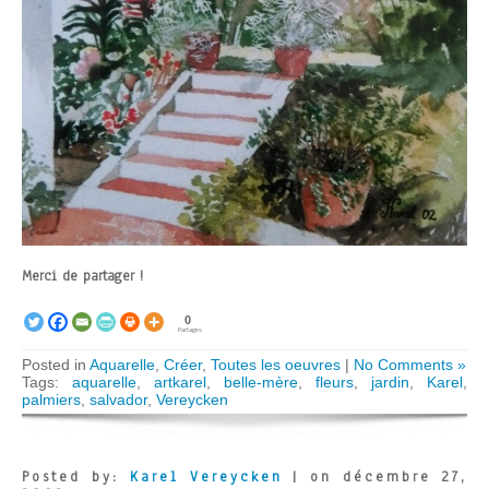
Merci de partager !
0
Partages
Posted in
Aquarelle
,
Créer
,
Toutes les oeuvres
|
No Comments »
Tags:
aquarelle
,
artkarel
,
belle-mère
,
fleurs
,
jardin
,
Karel
,
palmiers
,
salvador
,
Vereycken
Posted by:
Karel Vereycken
| on décembre 27,