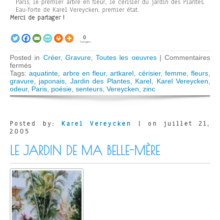
Paris, le premier arbre en fleur, le cerisier du jardin des Plantes.
Eau-forte de Karel Vereycken, premier état.
Merci de partager !
0
Partages
Posted in
Créer
,
Gravure
,
Toutes les oeuvres
|
Commentaires
sur
fermés
Le
Tags:
aquatinte
,
arbre en fleur
,
artkarel
,
cérisier
,
femme
,
fleurs
,
cerisier
gravure
,
japonais
,
Jardin des Plantes
,
Karel
,
Karel Vereycken
,
odeur
,
Paris
,
poésie
,
senteurs
,
Vereycken
,
zinc
Posted by:
Karel Vereycken
| on juillet 21,
2005
LE JARDIN DE MA BELLE-MÈRE