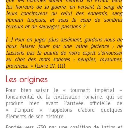
que les hommes soient heureux en vivant dans
les horreurs de la guerre, en versant le sang de
leurs concitoyens ou celui des ennemis, sang
humain toujours, et sous le coup de sombres
terreurs et de sauvages passions ?
(…) Pour en juger plus aisément, gardons-nous de
nous laisser jouer par une vaine jactence ; ne
laissons pas la pointe de notre esprit s’émousser
au choc des mots sonores : peuples, royaumes,
provinces.
» (Livre IV, III)
Les origines
Pour bien saisir le « tournant impérial »
fondamental de la civilisation romaine, qui se
produit bien avant l’arrivée officielle de
« l’Empire », rappelons d’abord quelques
éléments de son histoire.
Fondée vers -750 par une coalition de Latins et