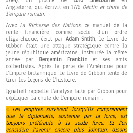
1794)
, un proche de
Lord Shelburne
en
Angleterre, qui écrivit en 1776
Déclin et chute de
l’empire romain
.
Avec
La Richesse des Nations
, ce manuel de la
rente financière comme socle d’un ordre
oligarchique, écrit par
Adam Smith
, le livre de
Gibbon était une attaque stratégique contre la
jeune république américaine, instaurée la même
année par
Benjamin Franklin
et ses amis
colbertistes. Après la perte de l’Amérique pour
l’Empire britannique, le livre de Gibbon tente de
tirer les leçons de l’histoire.
Ignatieff rappelle l’analyse faite par Gibbon pour
expliquer la chute de l’empire romain :
« Les empires survivent lorsqu’ils comprennent
que la diplomatie, soutenue par la force, est
toujours préférable à la seule force. Si l’on
considère l’avenir encore plus lointain, disons