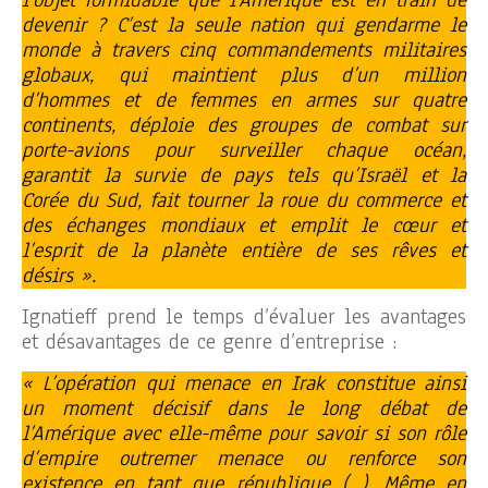
devenir ? C’est la seule nation qui gendarme le
monde à travers cinq commandements militaires
globaux, qui maintient plus d’un million
d’hommes et de femmes en armes sur quatre
continents, déploie des groupes de combat sur
porte-avions pour surveiller chaque océan,
garantit la survie de pays tels qu’Israël et la
Corée du Sud, fait tourner la roue du commerce et
des échanges mondiaux et emplit le cœur et
l’esprit de la planète entière de ses rêves et
désirs ».
Ignatieff prend le temps d’évaluer les avantages
et désavantages de ce genre d’entreprise :
« L’opération qui menace en Irak constitue ainsi
un moment décisif dans le long débat de
l’Amérique avec elle-même pour savoir si son rôle
d’empire outremer menace ou renforce son
existence en tant que république (…). Même en