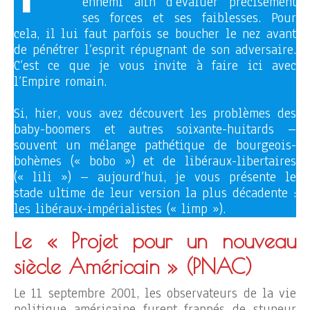
ennemi afin d’évaluer précisément
ses forces et ses faiblesses. Pour
cela, il lui faut parfois se boucher le nez avant
de pénétrer l’esprit répugnant de son adversaire.
C’est ce que je vous invite à faire ici avec
l’Empire romain.
Si, hier, vous avez découvert les problèmes des
baby-boomers et autres soixante-huitards –
souvent un mélange pathétique de bourgeois-
bohèmes (« bobo ») et de libéraux-libertaires
(« lili ») – aujourd’hui, je vous présente le
stade ultime de leur version la plus décadente :
les libéraux-impérialistes (« limp »).
Le « Projet pour un nouveau
siècle Américain »
(PNAC)
Le 11 septembre 2001, les observateurs de la vie
politique américaine furent frappés de stupeur