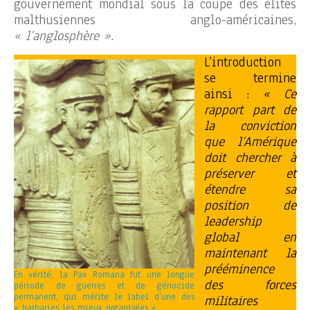
gouvernement mondial sous la coupe des élites
malthusiennes anglo-américaines,
« l’anglosphère ».
L’introduction
se termine
ainsi :
« Ce
rapport part de
la conviction
que l’Amérique
doit chercher à
préserver et
étendre sa
position de
leadership
global en
maintenant la
prééminence
En vérité, la Pax Romana fut une longue
des forces
période de guerres et de génocide
permanent, qui mérite le label d’une des
militaires
« barbaries les mieux organisées ».