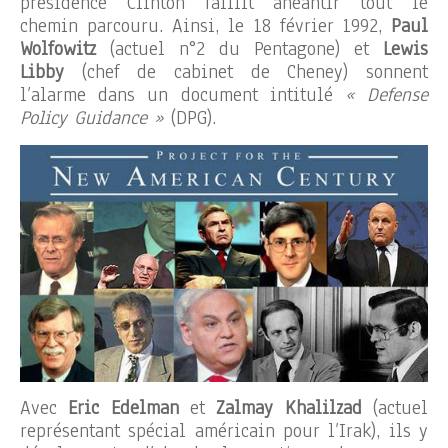
présidence Clinton faillit anéantir tout le
chemin parcouru. Ainsi, le 18 février 1992,
Paul
Wolfowitz
(actuel n°2 du Pentagone) et
Lewis
Libby
(chef de cabinet de Cheney) sonnent
l’alarme dans un document intitulé
« Defense
Policy Guidance »
(DPG).
Avec
Eric Edelman
et
Zalmay Khalilzad
(actuel
représentant spécial américain pour l’Irak), ils y