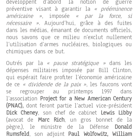
développent d’abord la notion de guerre
préventive visant à garantir la
« prééminence
américaine »
, imposée
« par la force, si
nécessaire »
. Aujourd’hui, grâce à des fuites
dans les médias, émanant de documents officiels,
nous savons que ce milieu n’exclut nullement
l’utilisation d’armes nucléaires, biologiques ou
chimiques dans ce but.
Outrés par la
« pause stratégique »
dans les
dépenses militaires imposée par Bill Clinton,
qui espérait faire profiter l’économie américaine
de ce
« dividende de la paix »
, les faucons vont
se regrouper au printemps 1997 dans
l’association
Project for a New American Century
(PNAC),
dont feront partie l’actuel vice-président
Dick Cheney
, son chef de cabinet
Lewis Libby
(avocat de
Marc Rich
, un gros bonnet de la
pègre,), le ministre de la Défense
Donald
Rumsfeld
, son adjoint
Paul Wolfowitz, William