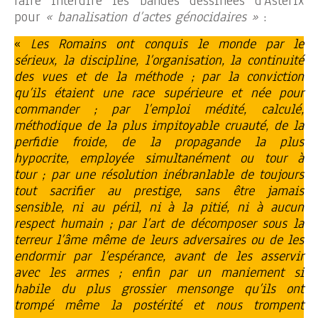
faire interdire les bandes dessinées d’Astérix
pour
« banalisation d’actes génocidaires »
:
«
Les Romains ont conquis le monde par le
sérieux, la discipline, l’organisation, la continuité
des vues et de la méthode ; par la conviction
qu’ils étaient une race supérieure et née pour
commander ; par l’emploi médité, calculé,
méthodique de la plus impitoyable cruauté, de la
perfidie froide, de la propagande la plus
hypocrite, employée simultanément ou tour à
tour ; par une résolution inébranlable de toujours
tout sacrifier au prestige, sans être jamais
sensible, ni au péril, ni à la pitié, ni à aucun
respect humain ; par l’art de décomposer sous la
terreur l’âme même de leurs adversaires ou de les
endormir par l’espérance, avant de les asservir
avec les armes ; enfin par un maniement si
habile du plus grossier mensonge qu’ils ont
trompé même la postérité et nous trompent