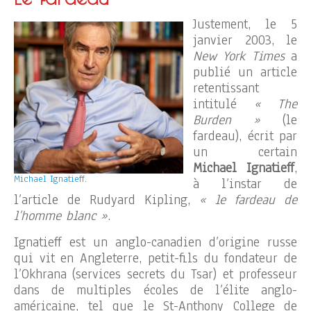
Justement, le 5
janvier 2003, le
New York Times
a
publié un article
retentissant
intitulé
« The
Burden »
(le
fardeau), écrit par
un certain
Michael Ignatieff
,
Michael Ignatieff.
à l’instar de
l’article de Rudyard Kipling,
« le fardeau de
l’homme blanc »
.
Ignatieff est un anglo-canadien d’origine russe
qui vit en Angleterre, petit-fils du fondateur de
l’Okhrana (services secrets du Tsar) et professeur
dans de multiples écoles de l’élite anglo-
américaine, tel que le St-Anthony College de