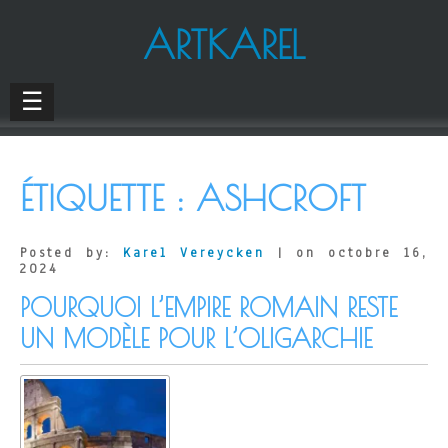
ARTKAREL
☰
ÉTIQUETTE :
ASHCROFT
Posted by:
Karel Vereycken
| on octobre 16,
2024
POURQUOI L’EMPIRE ROMAIN RESTE
UN MODÈLE POUR L’OLIGARCHIE