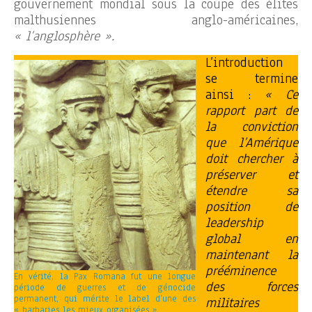
gouvernement mondial sous la coupe des élites
malthusiennes anglo-américaines,
« l’anglosphère ».
L’introduction
se termine
ainsi :
« Ce
rapport part de
la conviction
que l’Amérique
doit chercher à
préserver et
étendre sa
position de
leadership
global en
maintenant la
prééminence
En vérité, la Pax Romana fut une longue
des forces
période de guerres et de génocide
permanent, qui mérite le label d’une des
militaires
« barbaries les mieux organisées ».