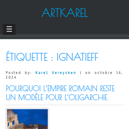
ARTKAREL
☰
ÉTIQUETTE :
IGNATIEFF
Posted by:
Karel Vereycken
| on octobre 16,
2024
POURQUOI L’EMPIRE ROMAIN RESTE
UN MODÈLE POUR L’OLIGARCHIE