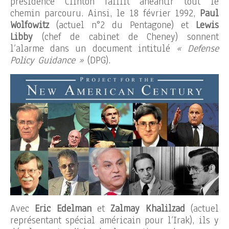
présidence Clinton faillit anéantir tout le
chemin parcouru. Ainsi, le 18 février 1992,
Paul
Wolfowitz
(actuel n°2 du Pentagone) et
Lewis
Libby
(chef de cabinet de Cheney) sonnent
l’alarme dans un document intitulé
« Defense
Policy Guidance »
(DPG).
Avec
Eric Edelman
et
Zalmay Khalilzad
(actuel
représentant spécial américain pour l’Irak), ils y