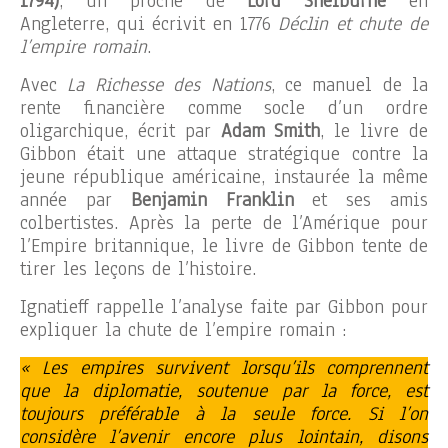
1794)
, un proche de
Lord Shelburne
en
Angleterre, qui écrivit en 1776
Déclin et chute de
l’empire romain
.
Avec
La Richesse des Nations
, ce manuel de la
rente financière comme socle d’un ordre
oligarchique, écrit par
Adam Smith
, le livre de
Gibbon était une attaque stratégique contre la
jeune république américaine, instaurée la même
année par
Benjamin Franklin
et ses amis
colbertistes. Après la perte de l’Amérique pour
l’Empire britannique, le livre de Gibbon tente de
tirer les leçons de l’histoire.
Ignatieff rappelle l’analyse faite par Gibbon pour
expliquer la chute de l’empire romain :
« Les empires survivent lorsqu’ils comprennent
que la diplomatie, soutenue par la force, est
toujours préférable à la seule force. Si l’on
considère l’avenir encore plus lointain, disons