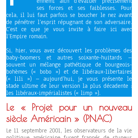
ennemi afin d’évaluer précisément
ses forces et ses faiblesses. Pour
cela, il lui faut parfois se boucher le nez avant
de pénétrer l’esprit répugnant de son adversaire.
C’est ce que je vous invite à faire ici avec
l’Empire romain.
Si, hier, vous avez découvert les problèmes des
baby-boomers et autres soixante-huitards –
souvent un mélange pathétique de bourgeois-
bohèmes (« bobo ») et de libéraux-libertaires
(« lili ») – aujourd’hui, je vous présente le
stade ultime de leur version la plus décadente :
les libéraux-impérialistes (« limp »).
Le « Projet pour un nouveau
siècle Américain »
(PNAC)
Le 11 septembre 2001, les observateurs de la vie
politique américaine furent frappés de stupeur