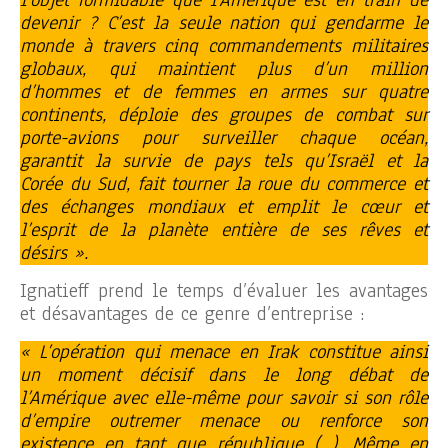
devenir ? C’est la seule nation qui gendarme le
monde à travers cinq commandements militaires
globaux, qui maintient plus d’un million
d’hommes et de femmes en armes sur quatre
continents, déploie des groupes de combat sur
porte-avions pour surveiller chaque océan,
garantit la survie de pays tels qu’Israël et la
Corée du Sud, fait tourner la roue du commerce et
des échanges mondiaux et emplit le cœur et
l’esprit de la planète entière de ses rêves et
désirs ».
Ignatieff prend le temps d’évaluer les avantages
et désavantages de ce genre d’entreprise :
« L’opération qui menace en Irak constitue ainsi
un moment décisif dans le long débat de
l’Amérique avec elle-même pour savoir si son rôle
d’empire outremer menace ou renforce son
existence en tant que république (…). Même en