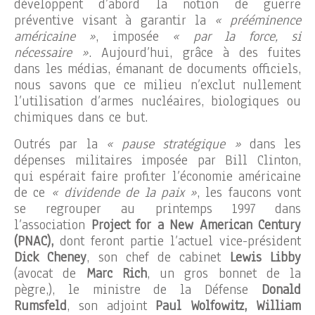
développent d’abord la notion de guerre
préventive visant à garantir la
« prééminence
américaine »
, imposée
« par la force, si
nécessaire »
. Aujourd’hui, grâce à des fuites
dans les médias, émanant de documents officiels,
nous savons que ce milieu n’exclut nullement
l’utilisation d’armes nucléaires, biologiques ou
chimiques dans ce but.
Outrés par la
« pause stratégique »
dans les
dépenses militaires imposée par Bill Clinton,
qui espérait faire profiter l’économie américaine
de ce
« dividende de la paix »
, les faucons vont
se regrouper au printemps 1997 dans
l’association
Project for a New American Century
(PNAC),
dont feront partie l’actuel vice-président
Dick Cheney
, son chef de cabinet
Lewis Libby
(avocat de
Marc Rich
, un gros bonnet de la
pègre,), le ministre de la Défense
Donald
Rumsfeld
, son adjoint
Paul Wolfowitz, William