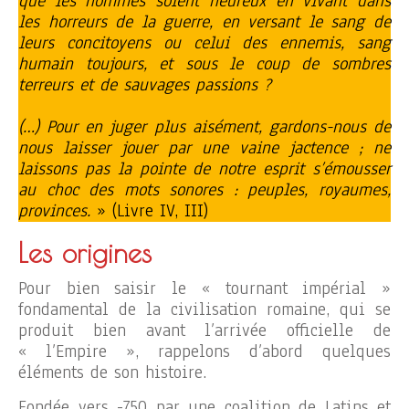
que les hommes soient heureux en vivant dans
les horreurs de la guerre, en versant le sang de
leurs concitoyens ou celui des ennemis, sang
humain toujours, et sous le coup de sombres
terreurs et de sauvages passions ?
(…) Pour en juger plus aisément, gardons-nous de
nous laisser jouer par une vaine jactence ; ne
laissons pas la pointe de notre esprit s’émousser
au choc des mots sonores : peuples, royaumes,
provinces.
» (Livre IV, III)
Les origines
Pour bien saisir le « tournant impérial »
fondamental de la civilisation romaine, qui se
produit bien avant l’arrivée officielle de
« l’Empire », rappelons d’abord quelques
éléments de son histoire.
Fondée vers -750 par une coalition de Latins et