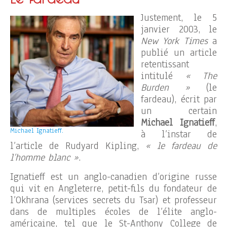
Justement, le 5
janvier 2003, le
New York Times
a
publié un article
retentissant
intitulé
« The
Burden »
(le
fardeau), écrit par
un certain
Michael Ignatieff
,
Michael Ignatieff.
à l’instar de
l’article de Rudyard Kipling,
« le fardeau de
l’homme blanc »
.
Ignatieff est un anglo-canadien d’origine russe
qui vit en Angleterre, petit-fils du fondateur de
l’Okhrana (services secrets du Tsar) et professeur
dans de multiples écoles de l’élite anglo-
américaine, tel que le St-Anthony College de