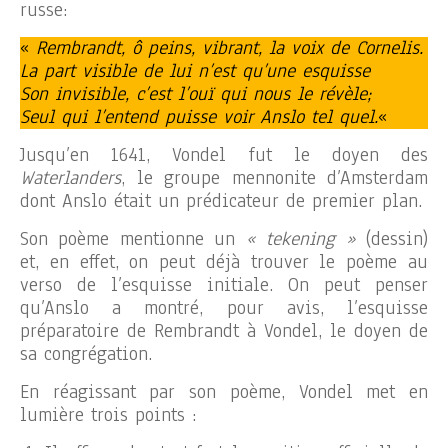
russe:
«
Rembrandt, ô peins, vibrant, la voix de Cornelis.
La part visible de lui n’est qu’une esquisse
Son invisible, c’est l’ouï qui nous le révèle;
Seul qui l’entend puisse voir Anslo tel quel.
«
Jusqu’en 1641, Vondel fut le doyen des
Waterlanders
, le groupe mennonite d’Amsterdam
dont Anslo était un prédicateur de premier plan.
Son poème mentionne un
« tekening »
(dessin)
et, en effet, on peut déjà trouver le poème au
verso de l’esquisse initiale. On peut penser
qu’Anslo a montré, pour avis, l’esquisse
préparatoire de Rembrandt à Vondel, le doyen de
sa congrégation.
En réagissant par son poème, Vondel met en
lumière trois points :