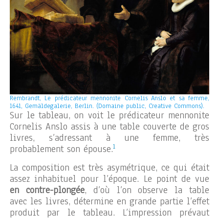
Rembrandt, Le prédicateur mennonite Cornelis Anslo et sa femme,
1641, Gemäldegalerie, Berlin. (Domaine public, Creative Commons).
Sur le tableau, on voit le prédicateur mennonite
Cornelis Anslo assis à une table couverte de gros
livres, s’adressant à une femme, très
1
probablement son épouse.
La composition est très asymétrique, ce qui était
assez inhabituel pour l’époque. Le point de vue
en contre-plongée
, d’où l’on observe la table
avec les livres, détermine en grande partie l’effet
produit par le tableau. L’impression prévaut