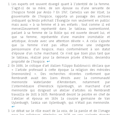
Les experts ont souvent divergé quant à l’identité de la femme.
S’agit-il de sa mère, de son épouse ou d’une servante de
l’hospice fondé par Anslo ? En 1767, Camelis van der Vliet, la
gouvernante de l’hospice, rapporta un passage des archives
indiquant qu’Anslo prêchait l’Évangile non seulement en public
mais aussi « à sa femme et à ses enfants ; tout comme il est
merveilleusement représenté dans le tableau susmentionné,
parlant à sa femme de la Bible qui est ouverte devant lui, et
que sa femme, représentée d’une manière inimitable et
artistique, écoute avec une attention dévote ». A cela s’ajoute
que la femme n’est pas vêtue comme une indigente
pensionnaire d’un hospice, mais conformément à son statut
d’épouse d’un riche marchand. Ce n’est que bien plus tard que
le tableau, réalisé pour la demeure privée d’Anslo, deviendra
propriété de l’hospice.
↩︎
En 1686, le critique d’art italien Filippo Baldinucci déclara que
« l’artiste professait à cette époque la religion des ménistes
(mennonites) ». Des recherches récentes confirment que
Rembrandt avait des liens étroits avec la communauté
mennonite Waterlander d’Amsterdam, notamment par
l’intermédiaire d’Hendrick Uylenburgh, un marchand d’art
mennonite qui dirigeait un atelier d’artistes où Rembrandt
travailla de 1631 à 1635. Rembrandt devint le peintre en chef de
l’atelier et épousa en 1634 la cousine germaine de Van
Uylenburgh, Saskia van Uylenburgh, qui n’était pas mennonite.
↩︎
Le débat sur le rôle exact de la voix, de la parole et de l’image