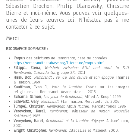
Sébastien Drochon, Philip Ulanowsky, Christine
Bierre et moi-même. Vous pouvez voir quelques-
unes de leurs œuvres ici. N’hésitez pas à me
contacter à ce sujet.
Merci
BIOGRAPHIE SOMMAIRE :
Corpus des peintures
de Rembrandt, base de données
https://rembrandtdatabase.org/literature/corpus.html
Filippi, Elena
,
Weisheit zwischen Bild und Word in Fall
Rembrandt, Coincidentia
, groupe 2/1, 2011
Haak, Bob
,
Rembrandt : sa vie, son œuvre et son époque
, Thames
& Hudson, 1969
Kauffman, Ivan J.
,
Voir la lumière
, Essais sur les images
religieuses de Rembrandt, Academia.edu, 2015
Schama, Simon
,
Les yeux de Rembrandt
, Alfred A. Knopf, 1999
Schwartz, Gary
,
Rembrandt
, Flammarion, Mercatorfonds, 2006
Tümpel, Christian
,
Rembrandt
, Albin Michel, Mercatorfonds, 1986
Vereycken, Karel
,
Rembrandt, bâtisseur de nation
,
Nouvelle
Solidarité
, 1985
Vereycken, Karel
,
Rembrandt et la lumière d’Agapè
, Artkarel.com,
2001
Wright, Christopher
,
Rembrandt
, Citadelles et Mazenot, 2000.