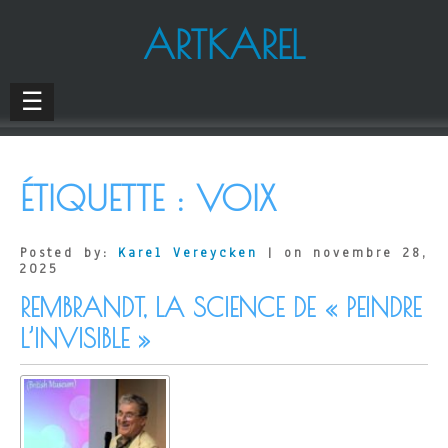
ARTKAREL
☰
ÉTIQUETTE :
VOIX
Posted by:
Karel Vereycken
| on novembre 28,
2025
REMBRANDT, LA SCIENCE DE « PEINDRE
L’INVISIBLE »