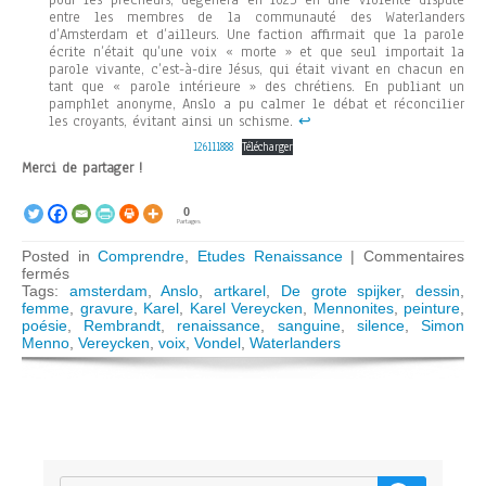
pour les prêcheurs, dégénéra en 1625 en une violente dispute
entre les membres de la communauté des Waterlanders
d’Amsterdam et d’ailleurs. Une faction affirmait que la parole
écrite n’était qu’une voix « morte » et que seul importait la
parole vivante, c’est-à-dire Jésus, qui était vivant en chacun en
tant que « parole intérieure » des chrétiens. En publiant un
pamphlet anonyme, Anslo a pu calmer le débat et réconcilier
les croyants, évitant ainsi un schisme.
↩︎
126111888
Télécharger
Merci de partager !
0
Partages
Posted in
Comprendre
,
Etudes Renaissance
|
Commentaires
sur
fermés
Rembrandt,
Tags:
amsterdam
,
Anslo
,
artkarel
,
De grote spijker
,
dessin
,
la
femme
,
gravure
,
Karel
,
Karel Vereycken
,
Mennonites
,
peinture
,
science
poésie
,
Rembrandt
,
renaissance
,
sanguine
,
silence
,
Simon
de
Menno
,
Vereycken
,
voix
,
Vondel
,
Waterlanders
« peindre
l’invisible »