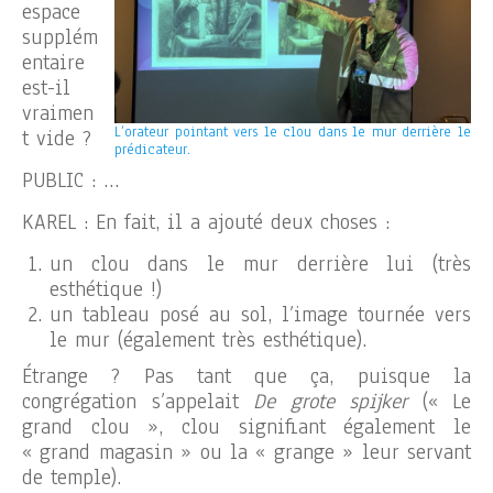
espace
supplém
entaire
est-il
vraimen
L’orateur pointant vers le clou dans le mur derrière le
t vide ?
prédicateur.
PUBLIC : …
KAREL : En fait, il a ajouté deux choses :
un clou dans le mur derrière lui (très
esthétique !)
un tableau posé au sol, l’image tournée vers
le mur (également très esthétique).
Étrange ? Pas tant que ça, puisque la
congrégation s’appelait
De grote spijker
(« Le
grand clou », clou signifiant également le
« grand magasin » ou la « grange » leur servant
de temple).