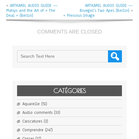
painting
«
ARTKAREL AUDIO GUIDE —
the
ARTKAREL AUDIO GUIDE —
Matsys and the Art of « The
voice
Bruegel’s Two Apes (Berlin)
»
Deal » (Berlin)
of
« Previous Image
Anslo
(Berlin)
COMMENTS ARE CLOSED
CATÉGORIES
Aquarelle
(51)
Audio comments
(33)
Caricatures
(3)
Comprendre
(247)
Copier
(27)