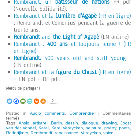
Rembrandt, un
bâtisseur de nations
FR pdf
(Nouvelle Solidarité).
Rembrandt et la
lumière d’Agapè
(FR en ligne)
: Rembrandt et Comenius pendant la guerre de
trente ans.
Rembrandt
and
the Light of Agapè
(EN online)
Rembrandt :
400 ans
et toujours jeune ! (FR
en ligne).
Rembrandt
: 400 years old and still young !
(EN online).
Rembrandt et la
figure du Christ
(FR en ligne)
+ EN pdf + DE pdf.
Merci de partager !
0
Partages
Posted in
Audio comments
,
Comprendre
|
Commentaires
sur
fermés
AUDIO
Tags:
Anslo
,
artkarel
,
Berlin
,
dessin
,
dialogue
,
drawing
,
Joost
–
van der Vondel
,
Karel
,
Karel Vereycken
,
peinture
,
poetry
,
poets
,
Rembrandt
Rederijkers
,
Rembrandt
,
renaissance
,
Vereycken
,
voice