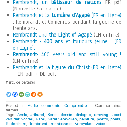
Rembrandt, un
bâtisseur de nations
FR pdf
(Nouvelle Solidarité).
Rembrandt et la
lumière d’Agapè
(FR en ligne)
: Rembrandt et Comenius pendant la guerre de
trente ans.
Rembrandt
and
the Light of Agapè
(EN online)
Rembrandt :
400 ans
et toujours jeune ! (FR
en ligne).
Rembrandt
: 400 years old and still young !
(EN online).
Rembrandt et la
figure du Christ
(FR en ligne)
+ EN pdf + DE pdf.
Merci de partager !
Posted in
Audio comments
,
Comprendre
|
Commentaires
sur
fermés
AUDIO
Tags:
Anslo
,
artkarel
,
Berlin
,
dessin
,
dialogue
,
drawing
,
Joost
–
van der Vondel
,
Karel
,
Karel Vereycken
,
peinture
,
poetry
,
poets
,
Rembrandt
Rederijkers
,
Rembrandt
,
renaissance
,
Vereycken
,
voice