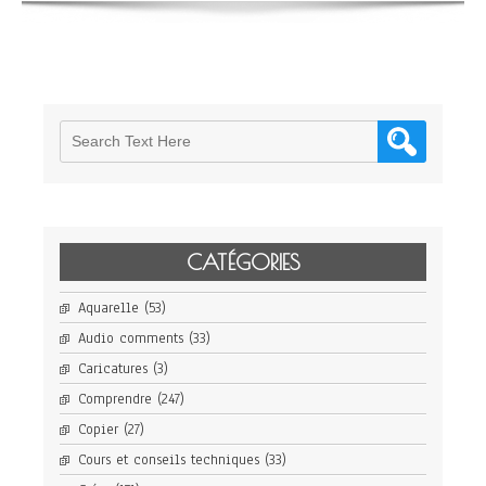
painting
the
voice
of
Anslo
(Berlin)
CATÉGORIES
Aquarelle
(53)
Audio comments
(33)
Caricatures
(3)
Comprendre
(247)
Copier
(27)
Cours et conseils techniques
(33)