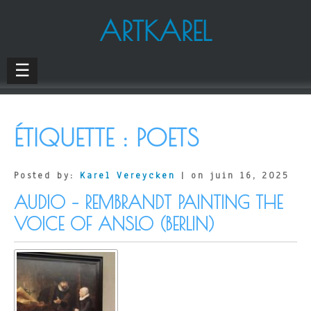
ARTKAREL
☰
ÉTIQUETTE :
POETS
Posted by:
Karel Vereycken
| on juin 16, 2025
AUDIO – REMBRANDT PAINTING THE
VOICE OF ANSLO (BERLIN)