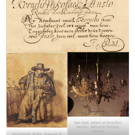
Van Eyck, detail of Arnolfini
couple, National Gallery,
London.
Rembrandt, Anslo, drawing at