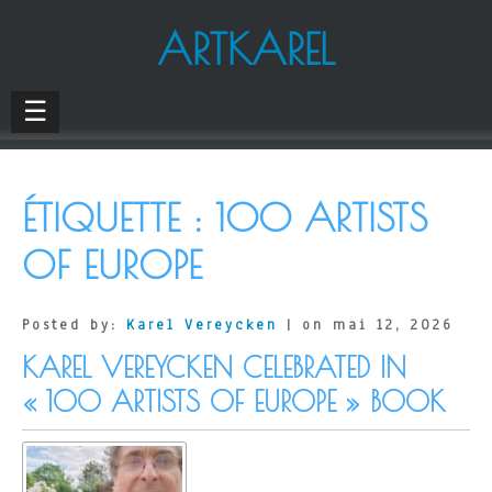
ARTKAREL
☰
ÉTIQUETTE :
100 ARTISTS
OF EUROPE
Posted by:
Karel Vereycken
| on mai 12, 2026
KAREL VEREYCKEN CELEBRATED IN
« 100 ARTISTS OF EUROPE » BOOK