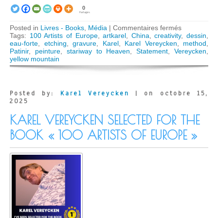
0
Partages
sur
Posted in
Livres - Books
,
Média
|
Commentaires fermés
Karel
Tags:
100 Artists of Europe
,
artkarel
,
China
,
creativity
,
dessin
,
Vereycken
eau-forte
,
etching
,
gravure
,
Karel
,
Karel Vereycken
,
method
,
Celebrated
Patinir
,
peinture
,
stariway to Heaven
,
Statement
,
Vereycken
,
in
yellow mountain
« 100
Artists
of
Europe »
Posted by:
Karel Vereycken
| on octobre 15,
Book
2025
KAREL VEREYCKEN SELECTED FOR THE
BOOK « 100 ARTISTS OF EUROPE »