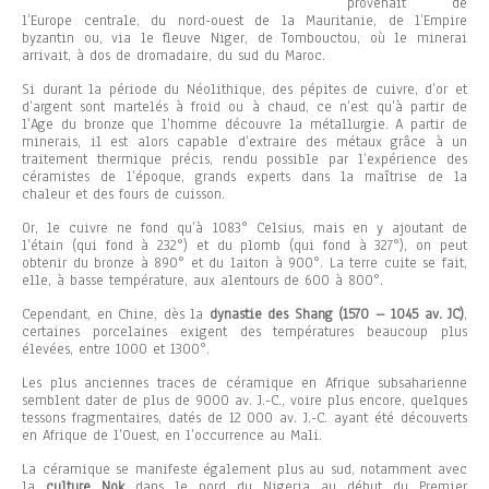
provenait de
l’Europe centrale, du nord-ouest de la Mauritanie, de l’Empire
byzantin ou, via le fleuve Niger, de Tombouctou, où le minerai
arrivait, à dos de dromadaire, du sud du Maroc.
Si durant la période du Néolithique, des pépites de cuivre, d’or et
d’argent sont martelés à froid ou à chaud, ce n’est qu’à partir de
l’Age du bronze que l’homme découvre la métallurgie. A partir de
minerais, il est alors capable d’extraire des métaux grâce à un
traitement thermique précis, rendu possible par l’expérience des
céramistes de l’époque, grands experts dans la maîtrise de la
chaleur et des fours de cuisson.
Or, le cuivre ne fond qu’à 1083° Celsius, mais en y ajoutant de
l’étain (qui fond à 232°) et du plomb (qui fond à 327°), on peut
obtenir du bronze à 890° et du laiton à 900°. La terre cuite se fait,
elle, à basse température, aux alentours de 600 à 800°.
Cependant, en Chine, dès la
dynastie des Shang (1570 – 1045 av. JC)
,
certaines porcelaines exigent des températures beaucoup plus
élevées, entre 1000 et 1300°.
Les plus anciennes traces de céramique en Afrique subsaharienne
semblent dater de plus de 9000 av. J.-C., voire plus encore, quelques
tessons fragmentaires, datés de 12 000 av. J.-C. ayant été découverts
en Afrique de l’Ouest, en l’occurrence au Mali.
La céramique se manifeste également plus au sud, notamment avec
la
culture Nok
dans le nord du Nigeria au début du Premier