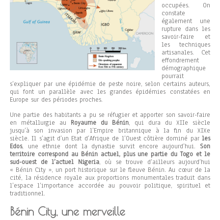
occupées. On
constate
également une
rupture dans les
savoir-faire et
les techniques
artisanales. Cet
effondrement
démographique
pourrait
s’expliquer par une épidémie de peste noire, selon certains auteurs,
qui font un parallèle avec les grandes épidémies constatées en
Europe sur des périodes proches.
Une partie des habitants a pu se réfugier et apporter son savoir-faire
en métallurgie au
Royaume du Bénin
, qui dura du XIIe siècle
jusqu’à son invasion par l’Empire britannique à la fin du XIXe
siècle. Il s’agit d’un Etat d’Afrique de l’Ouest côtière dominé par
les
Edos
, une ethnie dont la dynastie survit encore aujourd’hui.
Son
territoire correspond au Bénin actuel, plus une partie du Togo et le
sud-ouest de l’actuel Nigeria
, où se trouve d’ailleurs aujourd’hui
« Bénin City », un port historique sur le fleuve Bénin. Au cœur de la
cité, la résidence royale aux proportions monumentales traduit dans
l’espace l’importance accordée au pouvoir politique, spirituel et
traditionnel.
Bénin City, une merveille