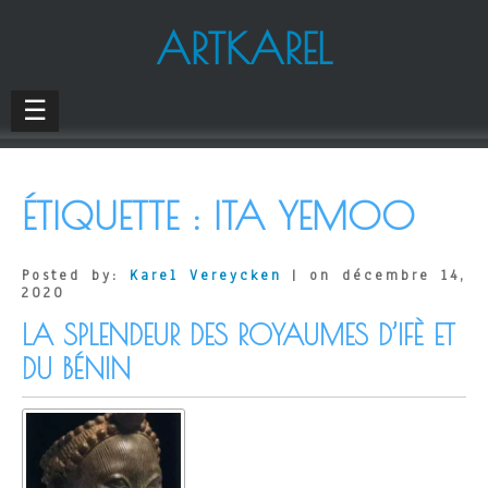
ARTKAREL
☰
ÉTIQUETTE :
ITA YEMOO
Posted by:
Karel Vereycken
| on décembre 14,
2020
LA SPLENDEUR DES ROYAUMES D’IFÈ ET
DU BÉNIN