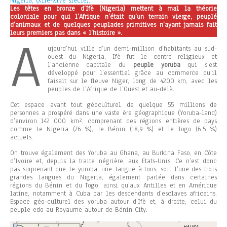
Nigeria, (XIIe-XIVe siècle).
Les têtes en bronze d’Ifè (Nigeria) mettent à mal la théorie
coloniale pour qui l’Afrique n’était qu’un terrain vierge, peuplé
d’animaux et de quelques peuplades primitives n’ayant jamais fait
leurs premiers pas dans « l’histoire ».
A
ujourd’hui ville d’un demi-million d’habitants au sud-
ouest du Nigeria, Ifè fut le centre religieux et
l’ancienne capitale du
peuple yoruba
qui s’est
développé pour l’essentiel grâce au commerce qu’il
faisait sur le fleuve Niger, long de 4200 km, avec les
peuples de l’Afrique de l’Ouest et au-delà.
Cet espace avant tout géoculturel de quelque 55 millions de
personnes a prospéré dans une vaste ère géographique (Yoruba-land)
d’environ 142 000 km², comprenant des régions entières de pays
comme le Nigeria (76 %), le Bénin (18,9 %) et le Togo (6,5 %)
actuels.
On trouve également des Yoruba au Ghana, au Burkina Faso, en Côte
d’Ivoire et, depuis la traite négrière, aux Etats-Unis. Ce n’est donc
pas surprenant que le yuroba, une langue à tons, soit l’une des trois
grandes langues du Nigeria, également parlée dans certaines
régions du Bénin et du Togo, ainsi qu’aux Antilles et en Amérique
latine, notamment à Cuba par les descendants d’esclaves africains.
Espace géo-culturel des yoruba autour d’Ifè et, à droite, celui du
peuple edo au Royaume autour de Bénin City.