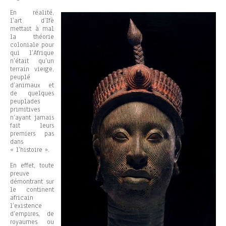
En réalité,
l’art d’Ifè
mettait à mal
la théorie
coloniale pour
qui l’Afrique
n’était qu’un
terrain vierge,
peuplé
d’animaux et
de quelques
peuplades
primitives
n’ayant jamais
fait leurs
premiers pas
dans
« l’histoire ».
En effet, toute
preuve
démontrant sur
le continent
africain
l’existence
d’empires, de
royaumes ou