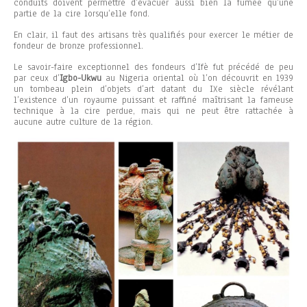
conduits doivent permettre d’évacuer aussi bien la fumée qu’une
partie de la cire lorsqu’elle fond.
En clair, il faut des artisans très qualifiés pour exercer le métier de
fondeur de bronze professionnel.
Le savoir-faire exceptionnel des fondeurs d’Ifè fut précédé de peu
par ceux d’
Igbo-Ukwu
au Nigeria oriental où l’on découvrit en 1939
un tombeau plein d’objets d’art datant du IXe siècle révélant
l’existence d’un royaume puissant et raffiné maîtrisant la fameuse
technique à la cire perdue, mais qui ne peut être rattachée à
aucune autre culture de la région.