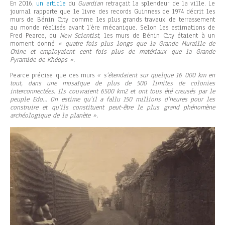
En 2016,
un article
du
Guardian
retraçait la splendeur de la ville. Le
journal rapporte que le livre des records Guinness de 1974 décrit les
murs de Bénin City comme les plus grands travaux de terrassement
au monde réalisés avant l’ère mécanique. Selon les estimations de
Fred Pearce, du
New Scientist
, les murs de Bénin City étaient à un
moment donné
« quatre fois plus longs que la Grande Muraille de
Chine et employaient cent fois plus de matériaux que la Grande
Pyramide de Khéops ».
Pearce précise que ces murs
« s’étendaient sur quelque 16 000 km en
tout, dans une mosaïque de plus de 500 limites de colonies
interconnectées. Ils couvraient 6500 km2 et ont tous été creusés par le
peuple Edo… On estime qu’il a fallu 150 millions d’heures pour les
construire et qu’ils constituent peut-être le plus grand phénomène
archéologique de la planète ».