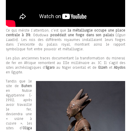
Ce qui mérite l’attention, c’est que
la métallurgie occupe une place
centrale à Ifè
. Oduduwa
possédait une forge dans son palais
(
Ogun
Laadin
). Les rois des différents royaumes installaient leurs forges
dans l’enceinte du palais royal, montrant ainsi le rapport
symbolique fort entre pouvoir et métallurgie.
Les plus anciennes traces documentant la transformation du minerai
de fer en Afrique remontent au IIIe millénaire av. JC. Il s’agit des
sites archéologiques d’
Egaro
au Niger oriental et de
Gizeh
et
Abydos
en Egypte.
Tandis que le
site de
Buhen
en Nubie
égyptienne (-
1991), après
avoir travaillé
le fer,
deviendra une
« usine à
cuivre », les
sites d’
Oliga