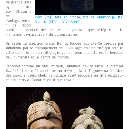
de grands Etats
ayant permis
aux Africains
de
Ooni (Roi), tête en bronze, site de Wunmonije, Ifè,
s’autogouverne
Nigeria (XIIe – XIVe siècle).
r de façon
pacifique pendant des siècles, ne pouvait que délégitimer la
« mission civilisatrice » du colonialisme.
Or, selon la tradition orale, Ifè fut fondée aux IXe-Xe siècles par
Oduduwa
, par le regroupement de 13 villages en une cité qui sera la
ville centrale de la mythologie yoruba, pour qui elle est le berceau
de l’humanité et le centre du monde.
Reconnu comme un dieu mineur, Oduduwa devint ainsi le premier
Ooni
(Roi) et se fit construire un
Aafin
(palais). Il gouverna à l’aide
des
isoro
, anciens chefs de village ayant récupéré un titre religieux
et assujettis à l’autorité politique royale.