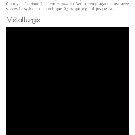
Oramiyan fut donc le premier
oba
du Benin, remplaçant ainsi avec
succès le système monarchique Ogiso qui régnait jusque-là.
Métallurgie