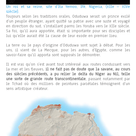
Un roi et sa reine, site d’Ita Yemoo, Ifè, Nigeria, (XIIe – XIVe
siècle).
Toujours selon les traditions orales, Oduduwa serait un prince exilé
d’un peuple étranger, ayant quitté sa patrie avec une suite et voyagé
en direction du sud, s’installant parmi les Yoruba vers le XIIe siècle.
Sa foi, qu’il aura apportée, était si importante pour ses disciples et
lui qu’elle aurait été la cause de leur exode en premier lieu.
La terre ou le pays d’origine d’Oduduwa sont sujet à débat. Pour les
uns, il vient de La Mecque, pour les autres, d’Egypte, comme les
savoir-faire qu’il apporta sont supposés le démontrer.
Il est vrai qu’on s’est avant tout intéressé aux routes conduisant vers
la mer et les fleuves,
il ne fait pas de doute que la savane, au cours
des siècles précédents, a pu relier le delta du Niger au Nil, telle
une sorte de grande route transcontinentale
, passant notamment par
le Tchad où des milliers de peintures pariétales témoignent d’un
sens artistique créateur.