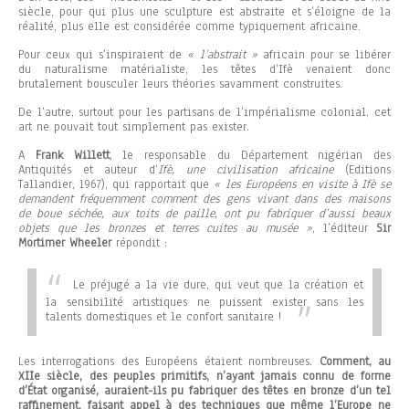
siècle, pour qui plus une sculpture est abstraite et s’éloigne de la
réalité, plus elle est considérée comme typiquement africaine.
Pour ceux qui s’inspiraient de
« l’abstrait »
africain pour se libérer
du naturalisme matérialiste, les têtes d’Ifè venaient donc
brutalement bousculer leurs théories savamment construites.
De l’autre, surtout pour les partisans de l’impérialisme colonial, cet
art ne pouvait tout simplement pas exister.
A
Frank Willett
, le responsable du Département nigérian des
Antiquités et auteur d’
Ifè, une civilisation africaine
(Editions
Tallandier, 1967), qui rapportait que
« les Européens en visite à Ifè se
demandent fréquemment comment des gens vivant dans des maisons
de boue séchée, aux toits de paille, ont pu fabriquer d’aussi beaux
objets que les bronzes et terres cuites au musée »
, l’éditeur
Sir
Mortimer Wheeler
répondit :
Le préjugé a la vie dure, qui veut que la création et
la sensibilité artistiques ne puissent exister sans les
talents domestiques et le confort sanitaire !
Les interrogations des Européens étaient nombreuses.
Comment, au
XIIe siècle, des peuples primitifs, n’ayant jamais connu de forme
d’État organisé, auraient-ils pu fabriquer des têtes en bronze d’un tel
raffinement, faisant appel à des techniques que même l’Europe ne