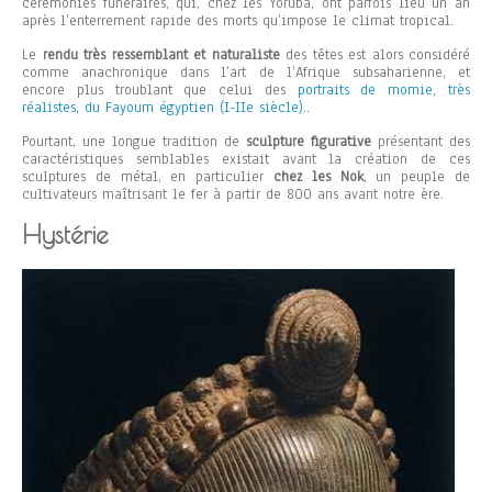
cérémonies funéraires, qui, chez les Yoruba, ont parfois lieu un an
après l’enterrement rapide des morts qu’impose le climat tropical.
Le
rendu très ressemblant et naturaliste
des têtes est alors considéré
comme anachronique dans l’art de l’Afrique subsaharienne, et
encore plus troublant que celui des
portraits de momie, très
réalistes, du Fayoum égyptien (I-IIe siècle)..
Pourtant, une longue tradition de
sculpture figurative
présentant des
caractéristiques semblables existait avant la création de ces
sculptures de métal, en particulier
chez les Nok
, un peuple de
cultivateurs maîtrisant le fer à partir de 800 ans avant notre ère.
Hystérie