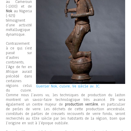
au Cameroun
(-1300) et de
Nok
au Nigeria
(-925)
témoignent
d’une activité
métallurgique
dynamique.
Contrairement
à ce qui s’est
passé sur
d’autres
continents,
l’Age de fer en
Afrique aurait
précédé dans
certaines
régions celui
Guerrier Nok, cuivre, Ve siècle av. JC.
du cuivre.
Comme nous l’avons vu, les techniques de production du laiton
montrent un savoir-faire technologique très avancé. Ifè sera
également un centre majeur de
production verrière
, en particulier
de perles de verre. Les déchets de cette production ancestrale,
constitués de parties de creusets recouverts de verre fondu, seront
recherchés au XIXe siècle par les habitants de la région, bien que
l’origine en soit à l’époque oubliée.