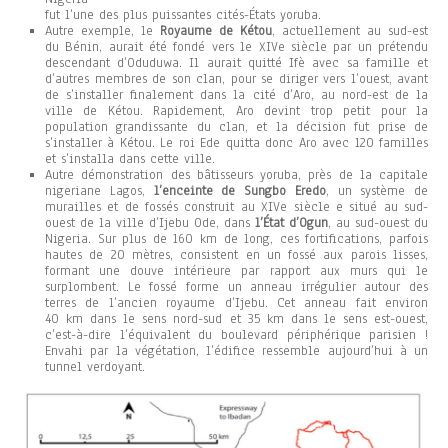
fut l’une des plus puissantes cités-États yoruba.
Autre exemple, le
Royaume de Kétou
, actuellement au sud-est
du Bénin, aurait été fondé vers le XIVe siècle par un prétendu
descendant d’Oduduwa. Il aurait quitté Ifè avec sa famille et
d’autres membres de son clan, pour se diriger vers l’ouest, avant
de s’installer finalement dans la cité d’Aro, au nord-est de la
ville de Kétou. Rapidement, Aro devint trop petit pour la
population grandissante du clan, et la décision fut prise de
s’installer à Kétou. Le roi Ede quitta donc Aro avec 120 familles
et s’installa dans cette ville.
Autre démonstration des bâtisseurs yoruba, près de la capitale
nigeriane Lagos,
l’enceinte de Sungbo Eredo
, un système de
murailles et de fossés construit au XIVe siècle e situé au sud-
ouest de la ville d’Ijebu Ode, dans
l’État d’Ogun
, au sud-ouest du
Nigeria. Sur plus de 160 km de long, ces fortifications, parfois
hautes de 20 mètres, consistent en un fossé aux parois lisses,
formant une douve intérieure par rapport aux murs qui le
surplombent. Le fossé forme un anneau irrégulier autour des
terres de l’ancien royaume d’Ijebu. Cet anneau fait environ
40 km dans le sens nord-sud et 35 km dans le sens est-ouest,
c’est-à-dire l’équivalent du boulevard périphérique parisien !
Envahi par la végétation, l’édifice ressemble aujourd’hui à un
tunnel verdoyant.