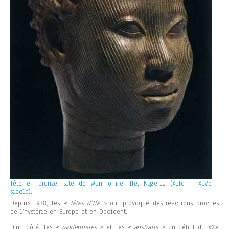
Tête en bronze, site de Wunmonije, Ifè, Nigeria (XIIe – XIVe
siècle).
Depuis 1938, les
« têtes d’Ifè »
ont provoqué des réactions proches
de l’hystérie en Europe et en Occident.
D’un côté, les
« modernistes »
et les
« abstraits »
du début du XXe