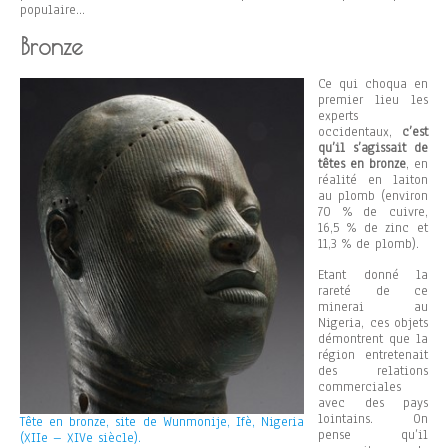
populaire…
Bronze
Ce qui choqua en
premier lieu les
experts
occidentaux,
c’est
qu’il s’agissait de
têtes en bronze
, en
réalité en laiton
au plomb (environ
70 % de cuivre,
16,5 % de zinc et
11,3 % de plomb).
Etant donné la
rareté de ce
minerai au
Nigeria, ces objets
démontrent que la
région entretenait
des relations
commerciales
avec des pays
lointains. On
Tête en bronze, site de Wunmonije, Ifè, Nigeria
pense qu’il
(XIIe – XIVe siècle).