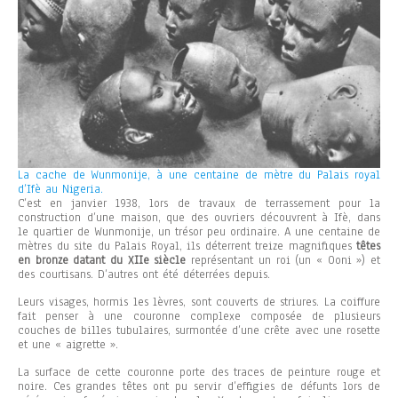
La cache de Wunmonije, à une centaine de mètre du Palais royal
d’Ifè au Nigeria.
C’est en janvier 1938, lors de travaux de terrassement pour la
construction d’une maison, que des ouvriers découvrent à Ifè, dans
le quartier de Wunmonije, un trésor peu ordinaire. A une centaine de
mètres du site du Palais Royal, ils déterrent treize magnifiques
têtes
en bronze datant du XIIe siècle
représentant un roi (un « Ooni ») et
des courtisans. D’autres ont été déterrées depuis.
Leurs visages, hormis les lèvres, sont couverts de striures. La coiffure
fait penser à une couronne complexe composée de plusieurs
couches de billes tubulaires, surmontée d’une crête avec une rosette
et une « aigrette ».
La surface de cette couronne porte des traces de peinture rouge et
noire. Ces grandes têtes ont pu servir d’effigies de défunts lors de