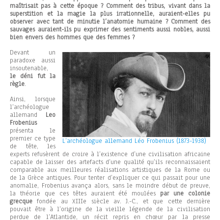
maîtrisait pas à cette époque ? Comment des tribus, vivant dans la
superstition et la magie la plus irrationnelle, auraient-elles pu
observer avec tant de minutie l’anatomie humaine ? Comment des
sauvages auraient-ils pu exprimer des sentiments aussi nobles, aussi
bien envers des hommes que des femmes ?
Devant un
paradoxe aussi
insoutenable,
le déni fut la
règle
.
Ainsi, lorsque
l’archéologue
allemand
Leo
Frobenius
présenta le
premier ce type
L’archéologue allemand Léo Frobenius (1873-1938)
de tête, les
experts refusèrent de croire à l’existence d’une civilisation africaine
capable de laisser des artefacts d’une qualité qu’ils reconnaissaient
comparable aux meilleures réalisations artistiques de la Rome ou
de la Grèce antiques. Pour tenter d’expliquer ce qui passait pour une
anomalie, Frobenius avança alors, sans le moindre début de preuve,
la théorie que ces têtes auraient été moulées
par une colonie
grecque
fondée au XIIIe siècle av. J.-C., et que cette dernière
pouvait être à l’origine de la vieille légende de la civilisation
perdue de l’Atlantide, un récit repris en chœur par la presse