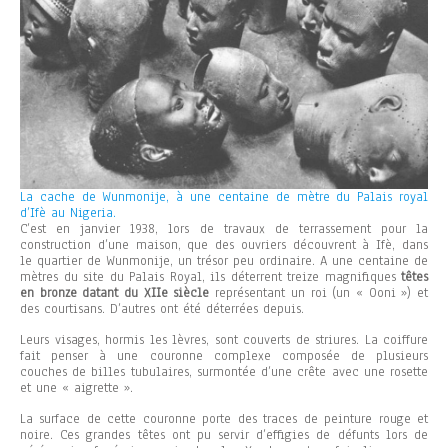
La cache de Wunmonije, à une centaine de mètre du Palais royal
d’Ifè au Nigeria.
C’est en janvier 1938, lors de travaux de terrassement pour la
construction d’une maison, que des ouvriers découvrent à Ifè, dans
le quartier de Wunmonije, un trésor peu ordinaire. A une centaine de
mètres du site du Palais Royal, ils déterrent treize magnifiques
têtes
en bronze datant du XIIe siècle
représentant un roi (un « Ooni ») et
des courtisans. D’autres ont été déterrées depuis.
Leurs visages, hormis les lèvres, sont couverts de striures. La coiffure
fait penser à une couronne complexe composée de plusieurs
couches de billes tubulaires, surmontée d’une crête avec une rosette
et une « aigrette ».
La surface de cette couronne porte des traces de peinture rouge et
noire. Ces grandes têtes ont pu servir d’effigies de défunts lors de