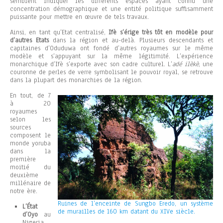
semblent indiquer les différents espaces ayant connu une
concentration démographique et une entité politique suffisamment
puissante pour mettre en œuvre de tels travaux.
Ainsi, en tant qu’Etat centralisé,
Ifè s’érige très tôt en modèle pour
d’autres Etats
dans la région et au-delà. Plusieurs descendants et
capitaines d’Oduduwa ont fondé d’autres royaumes sur le même
modèle et s’appuyant sur la même légitimité. L’expérience
monarchique d’Ifè s’exporte avec son cadre culturel. L’
adé ilèkè
, une
couronne de perles de verre symbolisant le pouvoir royal, se retrouve
dans la plupart des monarchies de la région.
En tout, de 7
à 20
royaumes
selon les
sources
composent le
monde yoruba
dans la
première
moitié du
deuxième
millénaire de
notre ère.
Ruines de l’enceinte de Sungbo Eredo, un système
L’État
de murailles de 160 km datant du XIVe siècle.
d’Oyo
au
Nigeria