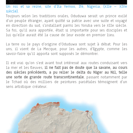
Un roi et sa reine, site d’Ita Yemoo, Ifè, Nigeria, (XIIe – XIVe
siècle).
Toujours selon les traditions orales, Oduduwa serait un prince exilé
d’un peuple étranger, ayant quitté sa patrie avec une suite et voyagé
en direction du sud, s’installant parmi les Yoruba vers le XIIe siècle.
Sa foi, qu’il aura apportée, était si importante pour ses disciples et
lui qu’elle aurait été la cause de leur exode en premier lieu.
La terre ou le pays d’origine d’Oduduwa sont sujet à débat. Pour les
uns, il vient de La Mecque, pour les autres, d’Egypte, comme les
savoir-faire qu’il apporta sont supposés le démontrer.
Il est vrai qu’on s’est avant tout intéressé aux routes conduisant vers
la mer et les fleuves,
il ne fait pas de doute que la savane, au cours
des siècles précédents, a pu relier le delta du Niger au Nil, telle
une sorte de grande route transcontinentale
, passant notamment par
le Tchad où des milliers de peintures pariétales témoignent d’un
sens artistique créateur.