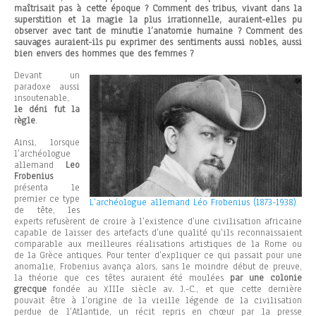
maîtrisait pas à cette époque ? Comment des tribus, vivant dans la
superstition et la magie la plus irrationnelle, auraient-elles pu
observer avec tant de minutie l’anatomie humaine ? Comment des
sauvages auraient-ils pu exprimer des sentiments aussi nobles, aussi
bien envers des hommes que des femmes ?
Devant un
paradoxe aussi
insoutenable,
le déni fut la
règle
.
Ainsi, lorsque
l’archéologue
allemand
Leo
Frobenius
présenta le
premier ce type
L’archéologue allemand Léo Frobenius (1873-1938)
de tête, les
experts refusèrent de croire à l’existence d’une civilisation africaine
capable de laisser des artefacts d’une qualité qu’ils reconnaissaient
comparable aux meilleures réalisations artistiques de la Rome ou
de la Grèce antiques. Pour tenter d’expliquer ce qui passait pour une
anomalie, Frobenius avança alors, sans le moindre début de preuve,
la théorie que ces têtes auraient été moulées
par une colonie
grecque
fondée au XIIIe siècle av. J.-C., et que cette dernière
pouvait être à l’origine de la vieille légende de la civilisation
perdue de l’Atlantide, un récit repris en chœur par la presse