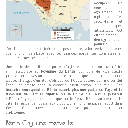
occupées. On
constate
également une
rupture dans les
savoir-faire et
les techniques
artisanales. Cet
effondrement
démographique
pourrait
s’expliquer par une épidémie de peste noire, selon certains auteurs,
qui font un parallèle avec les grandes épidémies constatées en
Europe sur des périodes proches.
Une partie des habitants a pu se réfugier et apporter son savoir-faire
en métallurgie au
Royaume du Bénin
, qui dura du XIIe siècle
jusqu’à son invasion par l’Empire britannique à la fin du XIXe
siècle. Il s’agit d’un Etat d’Afrique de l’Ouest côtière dominé par
les
Edos
, une ethnie dont la dynastie survit encore aujourd’hui.
Son
territoire correspond au Bénin actuel, plus une partie du Togo et le
sud-ouest de l’actuel Nigeria
, où se trouve d’ailleurs aujourd’hui
« Bénin City », un port historique sur le fleuve Bénin. Au cœur de la
cité, la résidence royale aux proportions monumentales traduit dans
l’espace l’importance accordée au pouvoir politique, spirituel et
traditionnel.
Bénin City, une merveille