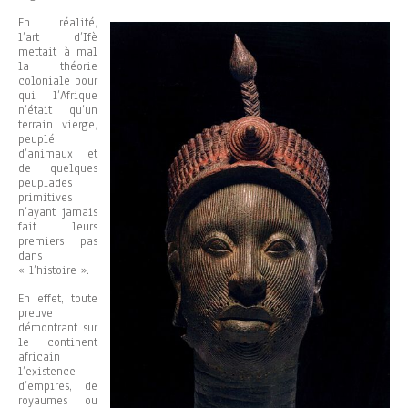
En réalité,
l’art d’Ifè
mettait à mal
la théorie
coloniale pour
qui l’Afrique
n’était qu’un
terrain vierge,
peuplé
d’animaux et
de quelques
peuplades
primitives
n’ayant jamais
fait leurs
premiers pas
dans
« l’histoire ».
En effet, toute
preuve
démontrant sur
le continent
africain
l’existence
d’empires, de
royaumes ou