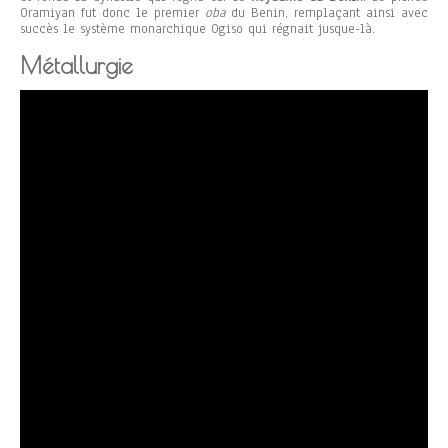
Oramiyan fut donc le premier
oba
du Benin, remplaçant ainsi avec
succès le système monarchique Ogiso qui régnait jusque-là.
Métallurgie