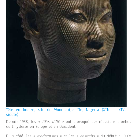
Tête en bronze, site de Wunmonije, Ifè, Nigeria (XIIe – XIVe
siècle).
Depuis 1938, les
« têtes d’Ifè »
ont provoqué des réactions proches
de l’hystérie en Europe et en Occident.
D’un côté, les
« modernistes »
et les
« abstraits »
du début du XXe