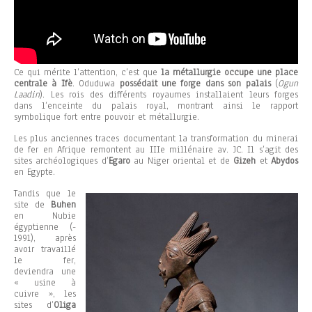
Ce qui mérite l’attention, c’est que
la métallurgie occupe une place
centrale à Ifè
. Oduduwa
possédait une forge dans son palais
(
Ogun
Laadin
). Les rois des différents royaumes installaient leurs forges
dans l’enceinte du palais royal, montrant ainsi le rapport
symbolique fort entre pouvoir et métallurgie.
Les plus anciennes traces documentant la transformation du minerai
de fer en Afrique remontent au IIIe millénaire av. JC. Il s’agit des
sites archéologiques d’
Egaro
au Niger oriental et de
Gizeh
et
Abydos
en Egypte.
Tandis que le
site de
Buhen
en Nubie
égyptienne (-
1991), après
avoir travaillé
le fer,
deviendra une
« usine à
cuivre », les
sites d’
Oliga