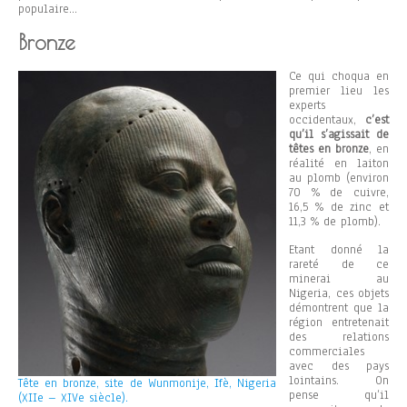
populaire…
Bronze
Ce qui choqua en
premier lieu les
experts
occidentaux,
c’est
qu’il s’agissait de
têtes en bronze
, en
réalité en laiton
au plomb (environ
70 % de cuivre,
16,5 % de zinc et
11,3 % de plomb).
Etant donné la
rareté de ce
minerai au
Nigeria, ces objets
démontrent que la
région entretenait
des relations
commerciales
avec des pays
lointains. On
Tête en bronze, site de Wunmonije, Ifè, Nigeria
pense qu’il
(XIIe – XIVe siècle).