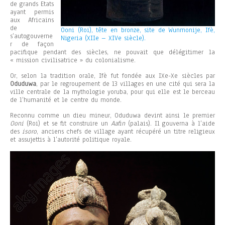
de grands Etats
ayant permis
aux Africains
de
Ooni (Roi), tête en bronze, site de Wunmonije, Ifè,
s’autogouverne
Nigeria (XIIe – XIVe siècle).
r de façon
pacifique pendant des siècles, ne pouvait que délégitimer la
« mission civilisatrice » du colonialisme.
Or, selon la tradition orale, Ifè fut fondée aux IXe-Xe siècles par
Oduduwa
, par le regroupement de 13 villages en une cité qui sera la
ville centrale de la mythologie yoruba, pour qui elle est le berceau
de l’humanité et le centre du monde.
Reconnu comme un dieu mineur, Oduduwa devint ainsi le premier
Ooni
(Roi) et se fit construire un
Aafin
(palais). Il gouverna à l’aide
des
isoro
, anciens chefs de village ayant récupéré un titre religieux
et assujettis à l’autorité politique royale.