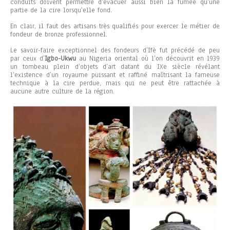
conduits doivent permettre d’évacuer aussi bien la fumée qu’une
partie de la cire lorsqu’elle fond.
En clair, il faut des artisans très qualifiés pour exercer le métier de
fondeur de bronze professionnel.
Le savoir-faire exceptionnel des fondeurs d’Ifè fut précédé de peu
par ceux d’
Igbo-Ukwu
au Nigeria oriental où l’on découvrit en 1939
un tombeau plein d’objets d’art datant du IXe siècle révélant
l’existence d’un royaume puissant et raffiné maîtrisant la fameuse
technique à la cire perdue, mais qui ne peut être rattachée à
aucune autre culture de la région.