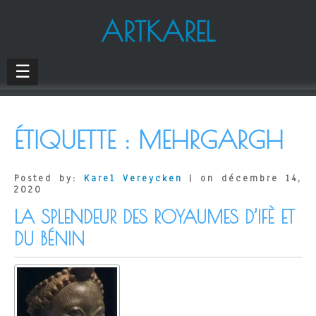
ARTKAREL
☰
ÉTIQUETTE :
MEHRGARGH
Posted by:
Karel Vereycken
| on décembre 14,
2020
LA SPLENDEUR DES ROYAUMES D’IFÈ ET
DU BÉNIN