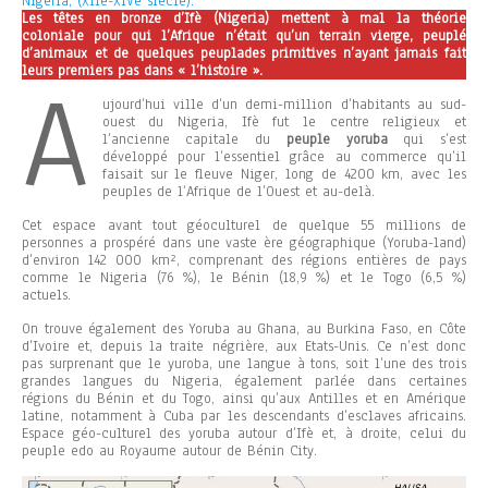
Nigeria, (XIIe-XIVe siècle).
Les têtes en bronze d’Ifè (Nigeria) mettent à mal la théorie
coloniale pour qui l’Afrique n’était qu’un terrain vierge, peuplé
d’animaux et de quelques peuplades primitives n’ayant jamais fait
leurs premiers pas dans « l’histoire ».
A
ujourd’hui ville d’un demi-million d’habitants au sud-
ouest du Nigeria, Ifè fut le centre religieux et
l’ancienne capitale du
peuple yoruba
qui s’est
développé pour l’essentiel grâce au commerce qu’il
faisait sur le fleuve Niger, long de 4200 km, avec les
peuples de l’Afrique de l’Ouest et au-delà.
Cet espace avant tout géoculturel de quelque 55 millions de
personnes a prospéré dans une vaste ère géographique (Yoruba-land)
d’environ 142 000 km², comprenant des régions entières de pays
comme le Nigeria (76 %), le Bénin (18,9 %) et le Togo (6,5 %)
actuels.
On trouve également des Yoruba au Ghana, au Burkina Faso, en Côte
d’Ivoire et, depuis la traite négrière, aux Etats-Unis. Ce n’est donc
pas surprenant que le yuroba, une langue à tons, soit l’une des trois
grandes langues du Nigeria, également parlée dans certaines
régions du Bénin et du Togo, ainsi qu’aux Antilles et en Amérique
latine, notamment à Cuba par les descendants d’esclaves africains.
Espace géo-culturel des yoruba autour d’Ifè et, à droite, celui du
peuple edo au Royaume autour de Bénin City.