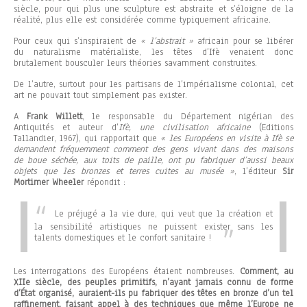
siècle, pour qui plus une sculpture est abstraite et s’éloigne de la
réalité, plus elle est considérée comme typiquement africaine.
Pour ceux qui s’inspiraient de
« l’abstrait »
africain pour se libérer
du naturalisme matérialiste, les têtes d’Ifè venaient donc
brutalement bousculer leurs théories savamment construites.
De l’autre, surtout pour les partisans de l’impérialisme colonial, cet
art ne pouvait tout simplement pas exister.
A
Frank Willett
, le responsable du Département nigérian des
Antiquités et auteur d’
Ifè, une civilisation africaine
(Editions
Tallandier, 1967), qui rapportait que
« les Européens en visite à Ifè se
demandent fréquemment comment des gens vivant dans des maisons
de boue séchée, aux toits de paille, ont pu fabriquer d’aussi beaux
objets que les bronzes et terres cuites au musée »
, l’éditeur
Sir
Mortimer Wheeler
répondit :
Le préjugé a la vie dure, qui veut que la création et
la sensibilité artistiques ne puissent exister sans les
talents domestiques et le confort sanitaire !
Les interrogations des Européens étaient nombreuses.
Comment, au
XIIe siècle, des peuples primitifs, n’ayant jamais connu de forme
d’État organisé, auraient-ils pu fabriquer des têtes en bronze d’un tel
raffinement, faisant appel à des techniques que même l’Europe ne