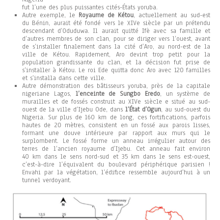
fut l’une des plus puissantes cités-États yoruba.
Autre exemple, le
Royaume de Kétou
, actuellement au sud-est
du Bénin, aurait été fondé vers le XIVe siècle par un prétendu
descendant d’Oduduwa. Il aurait quitté Ifè avec sa famille et
d’autres membres de son clan, pour se diriger vers l’ouest, avant
de s’installer finalement dans la cité d’Aro, au nord-est de la
ville de Kétou. Rapidement, Aro devint trop petit pour la
population grandissante du clan, et la décision fut prise de
s’installer à Kétou. Le roi Ede quitta donc Aro avec 120 familles
et s’installa dans cette ville.
Autre démonstration des bâtisseurs yoruba, près de la capitale
nigeriane Lagos,
l’enceinte de Sungbo Eredo
, un système de
murailles et de fossés construit au XIVe siècle e situé au sud-
ouest de la ville d’Ijebu Ode, dans
l’État d’Ogun
, au sud-ouest du
Nigeria. Sur plus de 160 km de long, ces fortifications, parfois
hautes de 20 mètres, consistent en un fossé aux parois lisses,
formant une douve intérieure par rapport aux murs qui le
surplombent. Le fossé forme un anneau irrégulier autour des
terres de l’ancien royaume d’Ijebu. Cet anneau fait environ
40 km dans le sens nord-sud et 35 km dans le sens est-ouest,
c’est-à-dire l’équivalent du boulevard périphérique parisien !
Envahi par la végétation, l’édifice ressemble aujourd’hui à un
tunnel verdoyant.