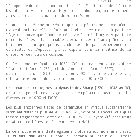
provenait de
l’Europe centrale, du nord-ouest de la Mauritanie, de l’Empire
byzantin ou, via le fleuve Niger, de Tombouctou, où le minerai
arrivait, à dos de dromadaire, du sud du Maroc.
Si durant la période du Néolithique, des pépites de cuivre, d’or et
d’argent sont martelés à froid ou à chaud, ce n’est qu’à partir de
l’Age du bronze que l’homme découvre la métallurgie. A partir de
minerais, il est alors capable d’extraire des métaux grâce à un
traitement thermique précis, rendu possible par l’expérience des
céramistes de l’époque, grands experts dans la maîtrise de la
chaleur et des fours de cuisson.
Or, le cuivre ne fond qu’à 1083° Celsius, mais en y ajoutant de
l’étain (qui fond à 232°) et du plomb (qui fond à 327°), on peut
obtenir du bronze à 890° et du laiton à 900°. La terre cuite se fait,
elle, à basse température, aux alentours de 600 à 800°.
Cependant, en Chine, dès la
dynastie des Shang (1570 – 1045 av. JC)
,
certaines porcelaines exigent des températures beaucoup plus
élevées, entre 1000 et 1300°.
Les plus anciennes traces de céramique en Afrique subsaharienne
semblent dater de plus de 9000 av. J.-C., voire plus encore, quelques
tessons fragmentaires, datés de 12 000 av. J.-C. ayant été découverts
en Afrique de l’Ouest, en l’occurrence au Mali.
La céramique se manifeste également plus au sud, notamment avec
la
culture Nok
dans le nord du Nigeria au début du Premier