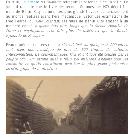
En 2016,
un article
du
Guardian
retraçait la splendeur de la ville. Le
journal rapporte que le livre des records Guinness de 1974 décrit les
murs de Bénin City comme les plus grands travaux de terrassement
au monde réalisés avant l’ère mécanique. Selon les estimations de
Fred Pearce, du
New Scientist
, les murs de Bénin City étaient à un
moment donné
« quatre fois plus longs que la Grande Muraille de
Chine et employaient cent fois plus de matériaux que la Grande
Pyramide de Khéops ».
Pearce précise que ces murs
« s’étendaient sur quelque 16 000 km en
tout, dans une mosaïque de plus de 500 limites de colonies
interconnectées. Ils couvraient 6500 km2 et ont tous été creusés par le
peuple Edo… On estime qu’il a fallu 150 millions d’heures pour les
construire et qu’ils constituent peut-être le plus grand phénomène
archéologique de la planète ».