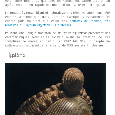
cérémonies funéraires, qui, chez les Yoruba, ont parfois lieu un an
après l’enterrement rapide des morts qu’impose le climat tropical.
Le
rendu très ressemblant et naturaliste
des têtes est alors considéré
comme anachronique dans l’art de l’Afrique subsaharienne, et
encore plus troublant que celui des
portraits de momie, très
réalistes, du Fayoum égyptien (I-IIe siècle)..
Pourtant, une longue tradition de
sculpture figurative
présentant des
caractéristiques semblables existait avant la création de ces
sculptures de métal, en particulier
chez les Nok
, un peuple de
cultivateurs maîtrisant le fer à partir de 800 ans avant notre ère.
Hystérie