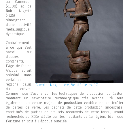
au Cameroun
(-1300) et de
Nok
au Nigeria
(-925)
témoignent
d’une activité
métallurgique
dynamique.
Contrairement
à ce qui s’est
passé sur
d’autres
continents,
l’Age de fer en
Afrique aurait
précédé dans
certaines
régions celui
Guerrier Nok, cuivre, Ve siècle av. JC.
du cuivre.
Comme nous l’avons vu, les techniques de production du laiton
montrent un savoir-faire technologique très avancé. Ifè sera
également un centre majeur de
production verrière
, en particulier
de perles de verre. Les déchets de cette production ancestrale,
constitués de parties de creusets recouverts de verre fondu, seront
recherchés au XIXe siècle par les habitants de la région, bien que
l’origine en soit à l’époque oubliée.