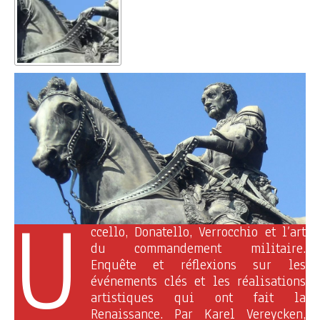
U
ccello, Donatello, Verrocchio et l’art
du commandement militaire.
Enquête et réflexions sur les
événements clés et les réalisations
artistiques qui ont fait la
Renaissance. Par Karel Vereycken,