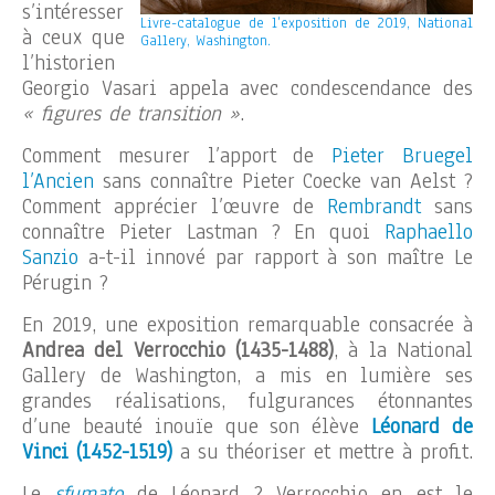
s’intéresser
Livre-catalogue de l’exposition de 2019, National
à ceux que
Gallery, Washington.
l’historien
Georgio Vasari appela avec condescendance des
« figures de transition »
.
Comment mesurer l’apport de
Pieter Bruegel
l’Ancien
sans connaître Pieter Coecke van Aelst ?
Comment apprécier l’œuvre de
Rembrandt
sans
connaître Pieter Lastman ? En quoi
Raphaello
Sanzio
a-t-il innové par rapport à son maître Le
Pérugin ?
En 2019, une exposition remarquable consacrée à
Andrea del Verrocchio (1435-1488)
, à la National
Gallery de Washington, a mis en lumière ses
grandes réalisations, fulgurances étonnantes
d’une beauté inouïe que son élève
Léonard de
Vinci (1452-1519)
a su théoriser et mettre à profit.
Le
sfumato
de Léonard ? Verrocchio en est le