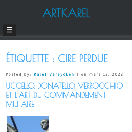
ARTKAREL
☰
ÉTIQUETTE :
CIRE PERDUE
Posted by:
Karel Vereycken
| on mars 13, 2022
UCCELLO, DONATELLO, VERROCCHIO
ET L’ART DU COMMANDEMENT
MILITAIRE