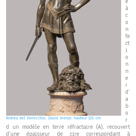
e
à
c
o
n
fe
ct
i
o
n
n
e
r
d’
a
b
o
Andrea del Verrocchio,
David
, bronze, hauteur 126 cm.
r
d un modèle en terre réfractaire (A), recouvert
d’une épaisseur de cire correspondant à