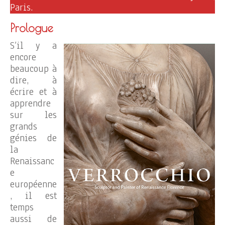
Paris.
Prologue
S’il y a
encore
beaucoup à
dire, à
écrire et à
apprendre
sur les
grands
génies de
la
Renaissanc
e
européenne
, il est
temps
aussi de