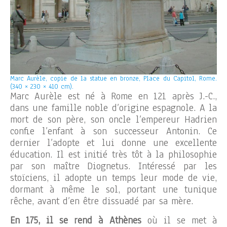
Marc Aurèle, copie de la statue en bronze, Place du Capitol, Rome.
(340 × 230 × 410 cm).
Marc Aurèle est né à Rome en 121 après J.-C.,
dans une famille noble d’origine espagnole. A la
mort de son père, son oncle l’empereur Hadrien
confie l’enfant à son successeur Antonin. Ce
dernier l’adopte et lui donne une excellente
éducation. Il est initié très tôt à la philosophie
par son maître Diognetus. Intéressé par les
stoïciens, il adopte un temps leur mode de vie,
dormant à même le sol, portant une tunique
rêche, avant d’en être dissuadé par sa mère.
En 175, il se rend à Athènes
où il se met à