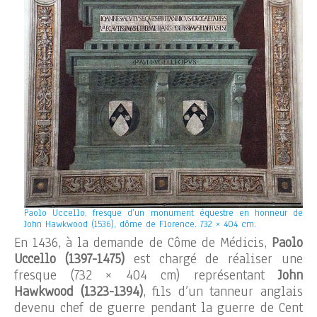
Paolo Uccello, fresque d’un monument équestre en honneur de
John Hawkwood (1536), dôme de Florence. 732 × 404 cm.
En 1436, à la demande de Côme de Médicis,
Paolo
Uccello (1397-1475)
est chargé de réaliser une
fresque (732 × 404 cm) représentant
John
Hawkwood (1323-1394)
, fils d’un tanneur anglais
devenu chef de guerre pendant la guerre de Cent