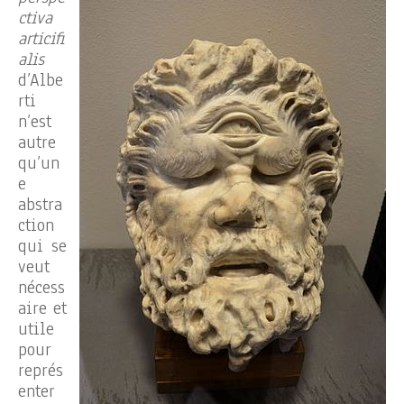
ctiva
articifi
alis
d’Albe
rti
n’est
autre
qu’un
e
abstra
ction
qui se
veut
nécess
aire et
utile
pour
représ
enter