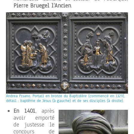
Pierre Bruegel l’Ancien
.
Andrea Pisano. Portail en bronze du Baptistère (commencé en 1329),
détail : baptême de Jésus (à gauche) et de ses disciples (à droite).
En 1401
, après
avoir emporté
de justesse le
concours de