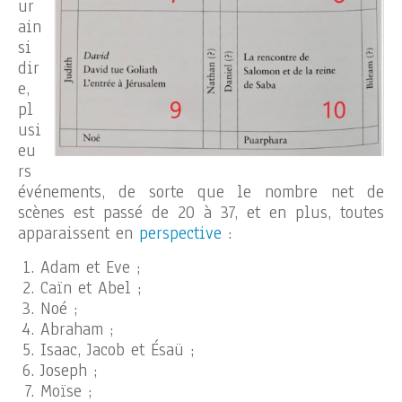
ur
ain
si
dir
e,
pl
usi
eu
rs
événements, de sorte que le nombre net de
scènes est passé de 20 à 37, et en plus, toutes
apparaissent en
perspective
:
Adam et Eve ;
Caïn et Abel ;
Noé ;
Abraham ;
Isaac, Jacob et Ésaü ;
Joseph ;
Moïse ;