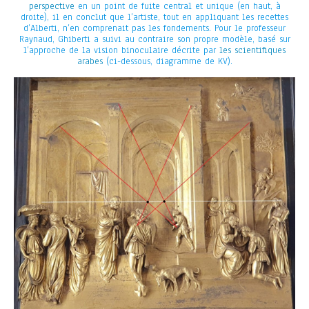
perspective
en un point de fuite central et unique (en haut, à
droite), il en conclut que l’artiste, tout en appliquant les recettes
d’Alberti, n’en comprenait pas les fondements. Pour le professeur
Raynaud, Ghiberti a suivi au contraire son propre modèle, basé sur
l’approche de la vision binoculaire décrite par
les scientifiques
arabes
(ci-dessous, diagramme de KV).