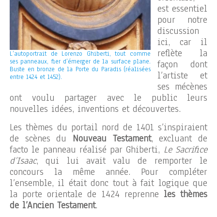
est essentiel
pour notre
discussion
ici, car il
reflète la
L’autoportrait de Lorenzo Ghiberti, tout comme
ses panneaux, fier d’émerger de la surface plane.
façon dont
Buste en bronze de la Porte du Paradis (réalisées
l’artiste et
entre 1424 et 1452).
ses mécènes
ont voulu partager avec le public leurs
nouvelles idées, inventions et découvertes.
Les thèmes du portail nord de 1401 s’inspiraient
de scènes du
Nouveau Testament
, excluant de
facto le panneau réalisé par Ghiberti,
Le Sacrifice
d’Isaac
, qui lui avait valu de remporter le
concours la même année. Pour compléter
l’ensemble, il était donc tout à fait logique que
la porte orientale de 1424 reprenne
les thèmes
de l’Ancien Testament
.