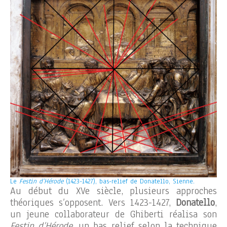
Le
Festin d’Hérode
(1423-1427), bas-relief de Donatello, Sienne.
Au début du XVe siècle, plusieurs approches
théoriques s’opposent. Vers 1423-1427,
Donatello
,
un jeune collaborateur de Ghiberti réalisa son
Festin d’Hérode
, un bas relief selon la technique