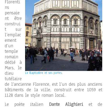
Florenti
ns
pensaie
nt être
construi
t sur
l’emplac
ement
d’un
temple
romain
dédié à
Mars, le
dieu
Le Baptistère et ses portes.
tutélaire
de l’ancienne Florence, est l’un des plus anciens
bâtiments de la ville, construit entre 1059 et
1128 dans le style roman local.
Le poète italien
Dante Alighieri
et de