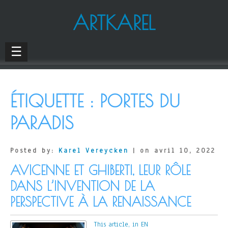
ARTKAREL
☰
ÉTIQUETTE :
PORTES DU
PARADIS
Posted by:
Karel Vereycken
| on avril 10, 2022
AVICENNE ET GHIBERTI, LEUR RÔLE
DANS L’INVENTION DE LA
PERSPECTIVE À LA RENAISSANCE
This article, in EN