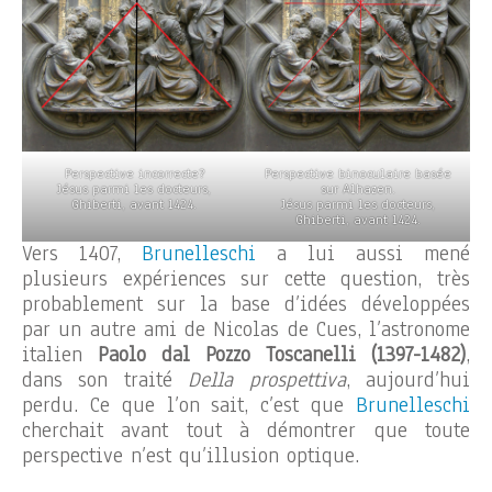
Perspective incorrecte?
Perspective binoculaire basée
Jésus parmi les docteurs,
sur Alhazen.
Ghiberti, avant 1424.
Jésus parmi les docteurs,
Ghiberti, avant 1424.
Vers 1407,
Brunelleschi
a lui aussi mené
plusieurs expériences sur cette question, très
probablement sur la base d’idées développées
par un autre ami de Nicolas de Cues, l’astronome
italien
Paolo dal Pozzo Toscanelli (1397-1482)
,
dans son traité
Della prospettiva
, aujourd’hui
perdu. Ce que l’on sait, c’est que
Brunelleschi
cherchait avant tout à démontrer que toute
perspective n’est qu’illusion optique.