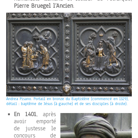
Pierre Bruegel l’Ancien
.
Andrea Pisano. Portail en bronze du Baptistère (commencé en 1329),
détail : baptême de Jésus (à gauche) et de ses disciples (à droite).
En 1401
, après
avoir emporté
de justesse le
concours de