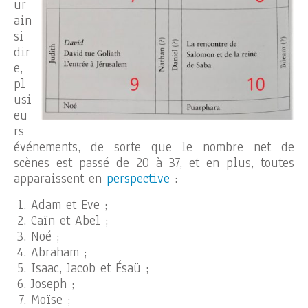
ur
ain
si
dir
e,
pl
usi
eu
rs
événements, de sorte que le nombre net de
scènes est passé de 20 à 37, et en plus, toutes
apparaissent en
perspective
:
Adam et Eve ;
Caïn et Abel ;
Noé ;
Abraham ;
Isaac, Jacob et Ésaü ;
Joseph ;
Moïse ;