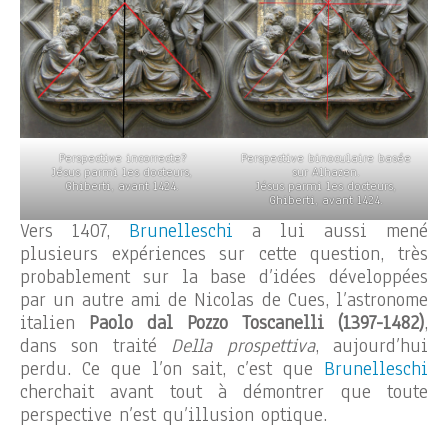
Perspective incorrecte?
Perspective binoculaire basée
Jésus parmi les docteurs,
sur Alhazen.
Ghiberti, avant 1424.
Jésus parmi les docteurs,
Ghiberti, avant 1424.
Vers 1407,
Brunelleschi
a lui aussi mené
plusieurs expériences sur cette question, très
probablement sur la base d’idées développées
par un autre ami de Nicolas de Cues, l’astronome
italien
Paolo dal Pozzo Toscanelli (1397-1482)
,
dans son traité
Della prospettiva
, aujourd’hui
perdu. Ce que l’on sait, c’est que
Brunelleschi
cherchait avant tout à démontrer que toute
perspective n’est qu’illusion optique.