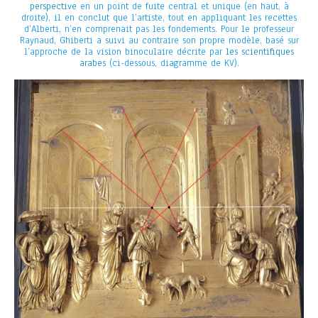
perspective
en un point de fuite central et unique (en haut, à
droite), il en conclut que l’artiste, tout en appliquant les recettes
d’Alberti, n’en comprenait pas les fondements. Pour le professeur
Raynaud, Ghiberti a suivi au contraire son propre modèle, basé sur
l’approche de la vision binoculaire décrite par
les scientifiques
arabes
(ci-dessous, diagramme de KV).