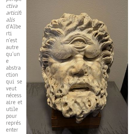
ctiva
articifi
alis
d’Albe
rti
n’est
autre
qu’un
e
abstra
ction
qui se
veut
nécess
aire et
utile
pour
représ
enter