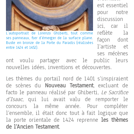
est essentiel
pour notre
discussion
ici, car il
reflète la
L’autoportrait de Lorenzo Ghiberti, tout comme
ses panneaux, fier d’émerger de la surface plane.
façon dont
Buste en bronze de la Porte du Paradis (réalisées
l’artiste et
entre 1424 et 1452).
ses mécènes
ont voulu partager avec le public leurs
nouvelles idées, inventions et découvertes.
Les thèmes du portail nord de 1401 s’inspiraient
de scènes du
Nouveau Testament
, excluant de
facto le panneau réalisé par Ghiberti,
Le Sacrifice
d’Isaac
, qui lui avait valu de remporter le
concours la même année. Pour compléter
l’ensemble, il était donc tout à fait logique que
la porte orientale de 1424 reprenne
les thèmes
de l’Ancien Testament
.