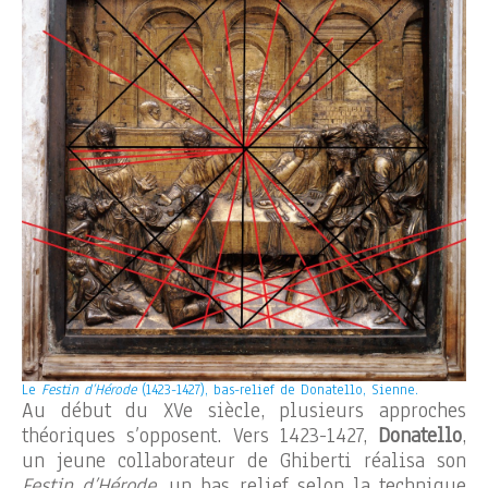
Le
Festin d’Hérode
(1423-1427), bas-relief de Donatello, Sienne.
Au début du XVe siècle, plusieurs approches
théoriques s’opposent. Vers 1423-1427,
Donatello
,
un jeune collaborateur de Ghiberti réalisa son
Festin d’Hérode
, un bas relief selon la technique