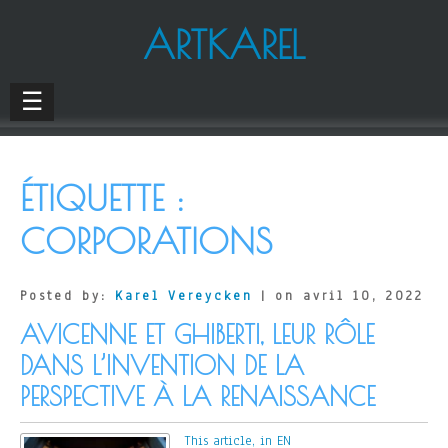
ARTKAREL
☰
ÉTIQUETTE :
CORPORATIONS
Posted by:
Karel Vereycken
| on avril 10, 2022
AVICENNE ET GHIBERTI, LEUR RÔLE
DANS L’INVENTION DE LA
PERSPECTIVE À LA RENAISSANCE
This article, in EN