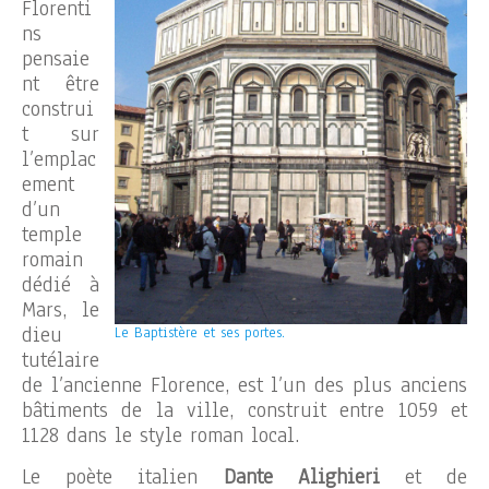
Florenti
ns
pensaie
nt être
construi
t sur
l’emplac
ement
d’un
temple
romain
dédié à
Mars, le
dieu
Le Baptistère et ses portes.
tutélaire
de l’ancienne Florence, est l’un des plus anciens
bâtiments de la ville, construit entre 1059 et
1128 dans le style roman local.
Le poète italien
Dante Alighieri
et de